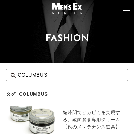
FASHION
TOP
FASHION
WATCH
CAR&BIKE
LIFESTYLE
タグ
COLUMBUS
COLUMN
短時間でピカピカを実現す
MAGAZINE
る、鏡面磨き専用クリーム
【靴のメンテナンス道具】
ABOUT SITE