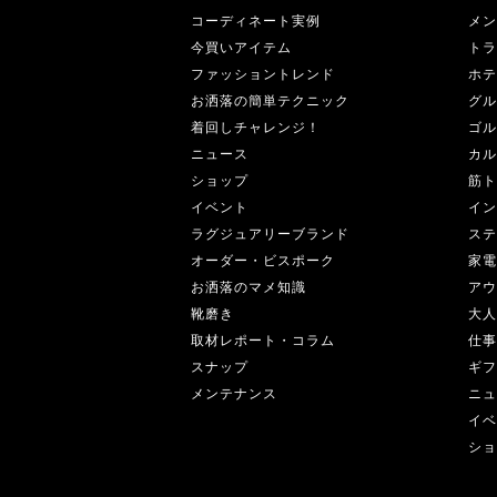
コーディネート実例
メン
今買いアイテム
トラ
ファッショントレンド
ホテ
お洒落の簡単テクニック
グル
着回しチャレンジ！
ゴル
ニュース
カル
ショップ
筋ト
イベント
イン
ラグジュアリーブランド
ステ
オーダー・ビスポーク
家電
お洒落のマメ知識
アウ
靴磨き
大人
取材レポート・コラム
仕事
スナップ
ギフ
メンテナンス
ニュ
イベ
ショ