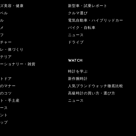
ズ美容・健康
新型車・試乗レポート
ベル
クルマ選び
ル
電気自動車・ハイブリッドカー
メ
バイク・自転車
フ
ニュース
チャー
ドライブ
レ・体づくり
テリア
WATCH
ーショナリー・雑貨
時計を学ぶ
新作腕時計
トドア
人気ブランドウォッチ徹底比較
のマナー
高級時計の買い方・選び方
のコツ
ニュース
ト・手土産
ース
ント
ップ