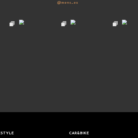
@mens_ex
ESTYLE
CAR&BIKE