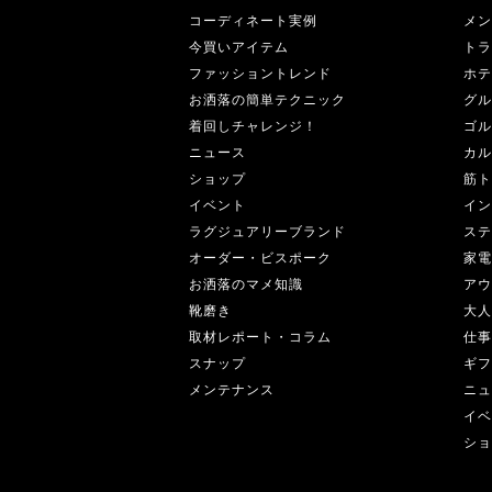
コーディネート実例
メン
今買いアイテム
トラ
ファッショントレンド
ホテ
お洒落の簡単テクニック
グル
着回しチャレンジ！
ゴル
ニュース
カル
ショップ
筋ト
イベント
イン
ラグジュアリーブランド
ステ
オーダー・ビスポーク
家電
お洒落のマメ知識
アウ
靴磨き
大人
取材レポート・コラム
仕事
スナップ
ギフ
メンテナンス
ニュ
イベ
ショ