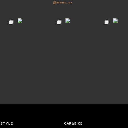
@mens_ex
ESTYLE
CAR&BIKE