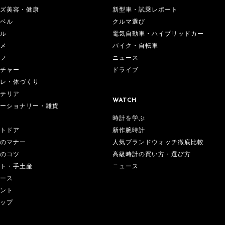
ズ美容・健康
新型車・試乗レポート
ベル
クルマ選び
ル
電気自動車・ハイブリッドカー
メ
バイク・自転車
フ
ニュース
チャー
ドライブ
レ・体づくり
テリア
WATCH
ーショナリー・雑貨
時計を学ぶ
新作腕時計
トドア
人気ブランドウォッチ徹底比較
のマナー
高級時計の買い方・選び方
のコツ
ニュース
ト・手土産
ース
ント
ップ