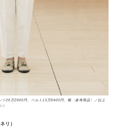
ンツ26万2900円、ベルト13万6400円、靴〈参考商品〉／以上
ン）
クチネリ）