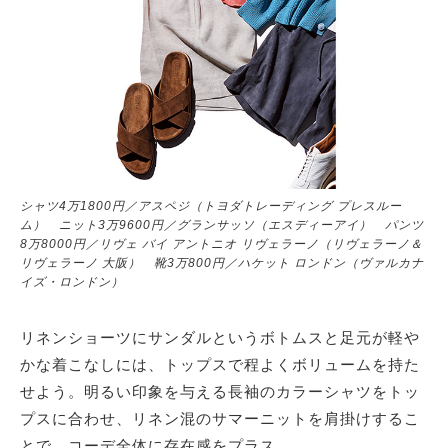
シャツ4万1800円／アスペジ（トヨダトレーディング プレスルー
ム） ニット3万9600円／グランサッソ（エスディーアイ） パンツ
8万8000円／リヴェ バイ アントニオ リヴェラーノ（リヴェラーノ＆
リヴェラーノ 大阪） 靴3万800円／ハケット ロンドン（ヴァルカナ
イズ・ロンドン）
リネンショーツにサンダルというボトムスと足元が軽や
かな着こなしには、トップスで程よくボリュームを持た
せよう。明るい印象を与える長袖のカラーシャツをトッ
プスに合わせ、リネン混のサマーニットを肩掛けするこ
とで、コーデ全体に存在感をプラス。