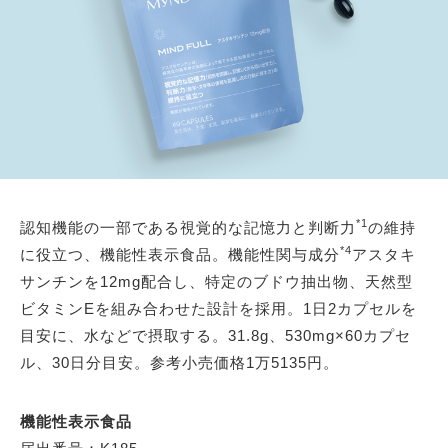
*1
認知機能の一部である視覚的な記憶力と判断力
の維持
*4
に役立つ、機能性表示食品。機能性関与成分
アスタキ
サンチンを12mg配合し、特定のブドウ抽出物、天然型
ビタミンEを組み合わせた設計を採用。1日2カプセルを
目安に、水などで摂取する。31.8g、530mg×60カプセ
ル、30日分目安。参考小売価格1万5135円。
機能性表示食品