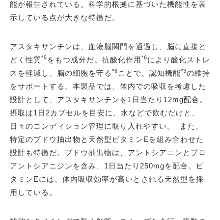
能が報告されている。科学的根拠に基づいた機能性を表
示している点が大きな特徴だ。
アスタキサンチンは、血液脳関門を通過し、脳に直接と
*5
*6
どく性質
をもつ成分だ。抗酸化作用
により酸化ストレ
*6
*3
スを軽減し、脳の細胞を守る
ことで、認知機能
の維持
をサポートする。本製品では、体内での吸収を考慮した
設計として、アスタキサンチンを1日当たり12mg配合。
摂取は1日2カプセルを目安に、水などで飲むだけと、
日々のコンディション管理に取り入れやすい。 また、
特定のブドウ抽出物と天然型ビタミンEを組み合わせた
設計も特徴だ。ブドウ抽出物は、アントシアニンとプロ
アントシアニジンを含み、1日当たり250mgを配合。ビ
タミンEには、体内吸収効率が高いとされる天然型を採
用している。