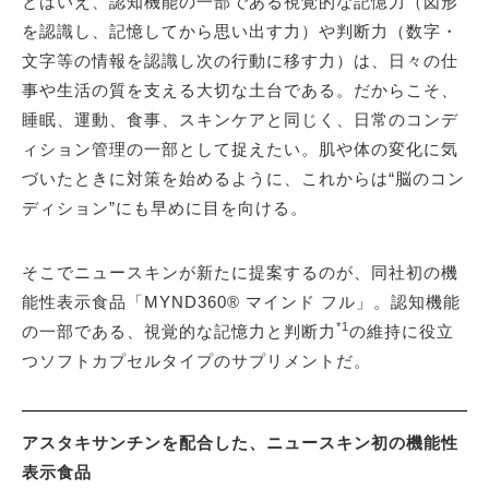
とはいえ、認知機能の一部である視覚的な記憶力（図形
を認識し、記憶してから思い出す力）や判断力（数字・
文字等の情報を認識し次の行動に移す力）は、日々の仕
事や生活の質を支える大切な土台である。だからこそ、
睡眠、運動、食事、スキンケアと同じく、日常のコンデ
ィション管理の一部として捉えたい。肌や体の変化に気
づいたときに対策を始めるように、これからは“脳のコン
ディション”にも早めに目を向ける。
そこでニュースキンが新たに提案するのが、同社初の機
能性表示食品「MYND360® マインド フル」。認知機能
*1
の一部である、視覚的な記憶力と判断力
の維持に役立
つソフトカプセルタイプのサプリメントだ。
アスタキサンチンを配合した、ニュースキン初の機能性
表示食品