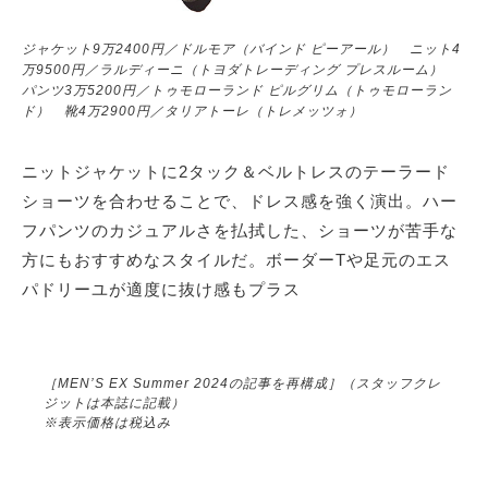
ジャケット9万2400円／ドルモア（バインド ピーアール） ニット4
万9500円／ラルディーニ（トヨダトレーディング プレスルーム）
パンツ3万5200円／トゥモローランド ピルグリム（トゥモローラン
ド） 靴4万2900円／タリアトーレ（トレメッツォ）
ニットジャケットに2タック＆ベルトレスのテーラード
ショーツを合わせることで、ドレス感を強く演出。ハー
フパンツのカジュアルさを払拭した、ショーツが苦手な
方にもおすすめなスタイルだ。ボーダーTや足元のエス
パドリーユが適度に抜け感もプラス
［MEN’S EX Summer 2024の記事を再構成］（スタッフクレ
ジットは本誌に記載）
※表示価格は税込み