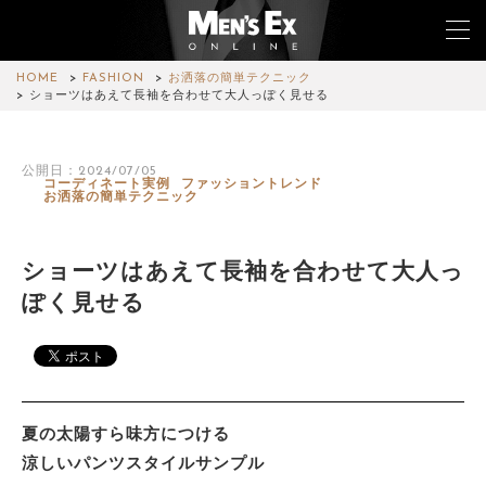
HOME
FASHION
お洒落の簡単テクニック
ショーツはあえて長袖を合わせて大人っぽく見せる
TOP
公開日：2024/07/05
コーディネート実例
ファッショントレンド
FASHION
お洒落の簡単テクニック
WATCH
ショーツはあえて長袖を合わせて大人っ
CAR&BIKE
ぽく見せる
LIFESTYLE
COLUMN
夏の太陽すら味方につける
MAGAZINE
涼しいパンツスタイルサンプル
ABOUT SITE