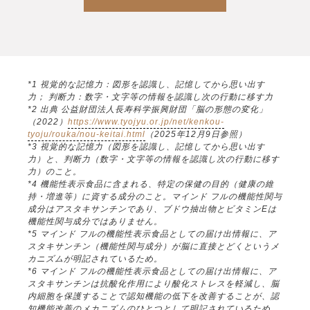
*1 視覚的な記憶力：図形を認識し、記憶してから思い出す
力； 判断力：数字・文字等の情報を認識し次の行動に移す力
*2 出典 公益財団法人長寿科学振興財団「脳の形態の変化」
（2022）
https://www.tyojyu.or.jp/net/kenkou-
tyoju/rouka/nou-keitai.html
（2025年12月9日参照）
*3 視覚的な記憶力（図形を認識し、記憶してから思い出す
力）と、判断力（数字・文字等の情報を認識し次の行動に移す
力）のこと。
*4 機能性表示食品に含まれる、特定の保健の目的（健康の維
持・増進等）に資する成分のこと。マインド フルの機能性関与
成分はアスタキサンチンであり、ブドウ抽出物とビタミンEは
機能性関与成分ではありません。
*5 マインド フルの機能性表示食品としての届け出情報に、ア
スタキサンチン（機能性関与成分）が脳に直接とどくというメ
カニズムが明記されているため。
*6 マインド フルの機能性表示食品としての届け出情報に、ア
スタキサンチンは抗酸化作用により酸化ストレスを軽減し、脳
内細胞を保護することで認知機能の低下を改善することが、認
知機能改善のメカニズムのひとつとして明記されているため。