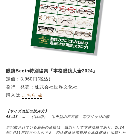
眼鏡Begin特別編集『本格眼鏡⼤全2024』
定価：3,960円(税込)
発⾏・発売：株式会社世界⽂化社
購入は
こちら
【サイズ表記の読み方】
48□18
→ （①□②） ①玉型の左右幅 ②ブリッジの幅
※記載されている商品の価格は、原則として本体価格であり、2024
年1月31日現在のものです。税込価格は消費税を本体価格に加算した