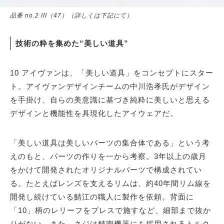
品番 no.2 III（47）（詳しくは下記にて）
技術の粋を集めた“美しい道具”
10 アイヴァンは、「美しい道具」をコンセプトにスター
ト。アイヴァンデザインチームの中川浩孝氏がデザイン
を手掛け、自らの美意識に基づき純粋に美しいと思える
デザインと機能性を具現化したアイウェアだ。
「美しい道具は美しいパーツの集合体である」という考
えのもと、パーツの作りを一から考察。3年以上の歳月
をかけて開発されたオリジナルパーツで構成されてい
る。たとえばレンズを支えるリムは、約40年間リム線を
開発し続けている鯖江の職人に製作を依頼。背面に
「10」柄のレリーフをプレスで施すなど、細部まで抜か
りがない。また、ネジは精密機器にも採用されるトルク