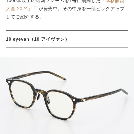
1000本以上の最新フレームを1冊に網羅した
『本格眼鏡
大全 2024』
が発売中。その中身を一部ピックアップ
してご紹介する。
サイトマップ
10 eyevan（10 アイヴァン）