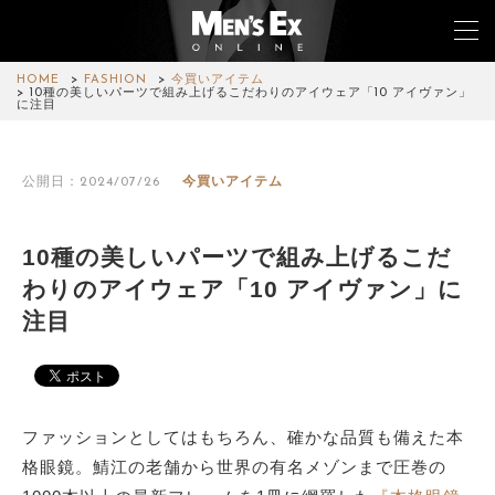
HOME
FASHION
今買いアイテム
10種の美しいパーツで組み上げるこだわりのアイウェア「10 アイヴァン」
に注目
TOP
公開日：2024/07/26
今買いアイテム
FASHION
WATCH
10種の美しいパーツで組み上げるこだ
わりのアイウェア「10 アイヴァン」に
CAR&BIKE
注目
LIFESTYLE
COLUMN
ファッションとしてはもちろん、確かな品質も備えた本
MAGAZINE
格眼鏡。鯖江の老舗から世界の有名メゾンまで圧巻の
ABOUT SITE