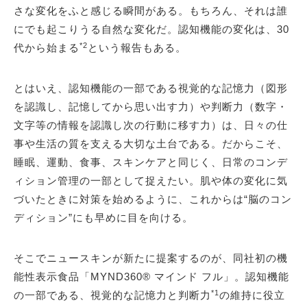
さな変化をふと感じる瞬間がある。もちろん、それは誰
にでも起こりうる自然な変化だ。認知機能の変化は、30
*2
代から始まる
という報告もある。
とはいえ、認知機能の一部である視覚的な記憶力（図形
を認識し、記憶してから思い出す力）や判断力（数字・
文字等の情報を認識し次の行動に移す力）は、日々の仕
事や生活の質を支える大切な土台である。だからこそ、
睡眠、運動、食事、スキンケアと同じく、日常のコンデ
ィション管理の一部として捉えたい。肌や体の変化に気
づいたときに対策を始めるように、これからは“脳のコン
ディション”にも早めに目を向ける。
そこでニュースキンが新たに提案するのが、同社初の機
能性表示食品「MYND360® マインド フル」。認知機能
*1
の一部である、視覚的な記憶力と判断力
の維持に役立