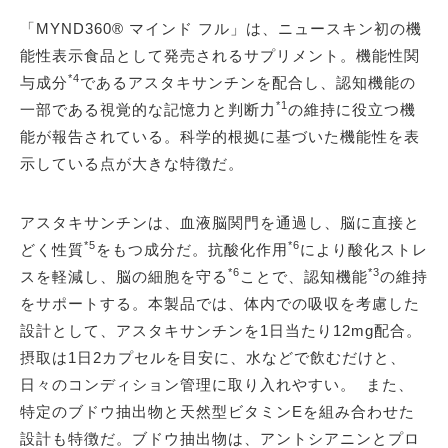
「MYND360® マインド フル」は、ニュースキン初の機
能性表示食品として発売されるサプリメント。機能性関
*4
与成分
であるアスタキサンチンを配合し、認知機能の
*1
一部である視覚的な記憶力と判断力
の維持に役立つ機
能が報告されている。科学的根拠に基づいた機能性を表
示している点が大きな特徴だ。
アスタキサンチンは、血液脳関門を通過し、脳に直接と
*5
*6
どく性質
をもつ成分だ。抗酸化作用
により酸化ストレ
*6
*3
スを軽減し、脳の細胞を守る
ことで、認知機能
の維持
をサポートする。本製品では、体内での吸収を考慮した
設計として、アスタキサンチンを1日当たり12mg配合。
摂取は1日2カプセルを目安に、水などで飲むだけと、
日々のコンディション管理に取り入れやすい。 また、
特定のブドウ抽出物と天然型ビタミンEを組み合わせた
設計も特徴だ。ブドウ抽出物は、アントシアニンとプロ