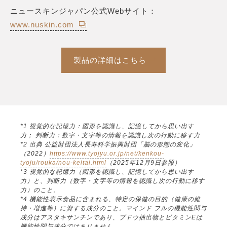
ニュースキンジャパン公式Webサイト：
www.nuskin.com
製品の詳細はこちら
*1 視覚的な記憶力：図形を認識し、記憶してから思い出す
力； 判断力：数字・文字等の情報を認識し次の行動に移す力
*2 出典 公益財団法人長寿科学振興財団「脳の形態の変化」
（2022）
https://www.tyojyu.or.jp/net/kenkou-
tyoju/rouka/nou-keitai.html
（2025年12月9日参照）
*3 視覚的な記憶力（図形を認識し、記憶してから思い出す
力）と、判断力（数字・文字等の情報を認識し次の行動に移す
力）のこと。
*4 機能性表示食品に含まれる、特定の保健の目的（健康の維
持・増進等）に資する成分のこと。マインド フルの機能性関与
成分はアスタキサンチンであり、ブドウ抽出物とビタミンEは
機能性関与成分ではありません。