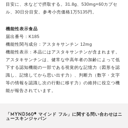
目安に、水などで摂取する。31.8g、530mg×60カプセ
ル、30日分目安。参考小売価格1万5135円。
機能性表示食品
届出番号：K185
機能性関与成分：アスタキサンチン 12mg
機能性表示：本品にはアスタキサンチンが含まれます。
アスタキサンチンは、健常な中高年者の加齢によって低
下する認知機能の一部である視覚的な記憶力（図形を認
識し、記憶してから思い出す力）、判断力（数字・文字
等の情報を認識し次の行動に移す力）の維持に役立つ機
能が報告されています。
「MYND360® マインド フル」に関する問い合わせはニ
ュースキンジャパン