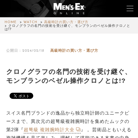
HOME
WATCH
高級時計の買い方・選び方
クロノグラフの名門の技術を受け継ぐ、モンブランのベゼル操作クロノと
は!?
TOP
公開日：2024/02/18
高級時計の買い方・選び方
FASHION
WATCH
クロノグラフの名門の技術を受け継ぐ、
モンブランのベゼル操作クロノとは!?
CAR&BIKE
LIFESTYLE
COLUMN
スイス名門ブランドの逸品から独立時計師のユニークピ
ースまで、異次元の超弩級複雑腕時計を集めたムックの
MAGAZINE
第2弾『
超弩級 複雑腕時計大全
』 。芸術品ともいえる
ABOUT SITE
複雑機構を見て楽しみ、理解して堪能できる本書の中身