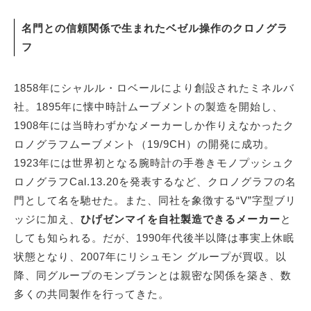
名門との信頼関係で生まれたベゼル操作のクロノグラ
フ
1858年にシャルル・ロベールにより創設されたミネルバ
社。1895年に懐中時計ムーブメントの製造を開始し、
1908年には当時わずかなメーカーしか作りえなかったク
ロノグラフムーブメント（19/9CH）の開発に成功。
1923年には世界初となる腕時計の手巻きモノプッシュク
ロノグラフCal.13.20を発表するなど、クロノグラフの名
門として名を馳せた。また、同社を象徴する“V”字型ブリ
ッジに加え、
ひげゼンマイを自社製造できるメーカー
と
しても知られる。だが、1990年代後半以降は事実上休眠
状態となり、2007年にリシュモン グループが買収。以
降、同グループのモンブランとは親密な関係を築き、数
多くの共同製作を行ってきた。