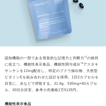
*1
認知機能の一部である視覚的な記憶力と判断力
の維持
*4
に役立つ、機能性表示食品。機能性関与成分
アスタキ
サンチンを12mg配合し、特定のブドウ抽出物、天然型
ビタミンEを組み合わせた設計を採用。1日2カプセルを
目安に、水などで摂取する。31.8g、530mg×60カプセ
ル、30日分目安。参考小売価格1万5135円。
機能性表示食品