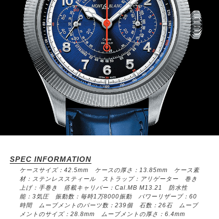
SPEC INFORMATION
ケースサイズ：42.5mm ケースの厚さ：13.85mm ケース素
材：ステンレススティール ストラップ：アリゲーター 巻き
上げ：手巻き 搭載キャリバー：Cal.MB M13.21 防水性
能：3気圧 振動数：毎時1万8000振動 パワーリザーブ：60
時間 ムーブメントのパーツ数：239個 石数：26石 ムーブ
メントのサイズ：28.8mm ムーブメントの厚さ：6.4mm