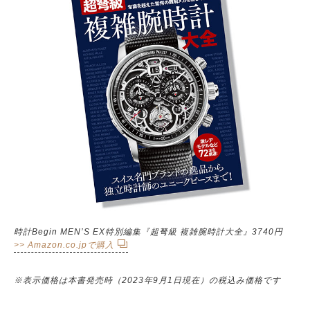
時計Begin MEN’S EX特別編集『超弩級 複雑腕時計大全』3740円
>> Amazon.co.jpで購入
※表示価格は本書発売時（2023年9月1日現在）の税込み価格です