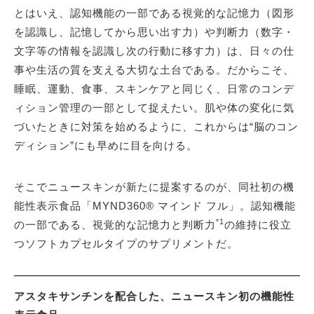
とはいえ、認知機能の一部である視覚的な記憶力（図形
を認識し、記憶してから思い出す力）や判断力（数字・
文字等の情報を認識し次の行動に移す力）は、日々の仕
事や生活の質を支える大切な土台である。だからこそ、
睡眠、運動、食事、スキンケアと同じく、日常のコンデ
ィション管理の一部として捉えたい。肌や体の変化に気
づいたときに対策を始めるように、これからは“脳のコン
ディション”にも早めに目を向ける。
そこでニュースキンが新たに提案するのが、同社初の機
能性表示食品「MYND360® マインド フル」。認知機能
*1
の一部である、視覚的な記憶力と判断力
の維持に役立
つソフトカプセルタイプのサプリメントだ。
アスタキサンチンを配合した、ニュースキン初の機能性