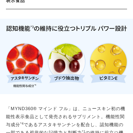
表示食品
「MYND360® マインド フル」は、ニュースキン初の機
能性表示食品として発売されるサプリメント。機能性関
*4
与成分
であるアスタキサンチンを配合し、認知機能の
*1
一部である視覚的な記憶力と判断力
の維持に役立つ機