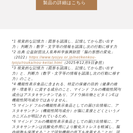
製品の詳細はこちら
*1 視覚的な記憶力：図形を認識し、記憶してから思い出す
力； 判断力：数字・文字等の情報を認識し次の行動に移す力
*2 出典 公益財団法人長寿科学振興財団「脳の形態の変化」
（2022）
https://www.tyojyu.or.jp/net/kenkou-
tyoju/rouka/nou-keitai.html
（2025年12月9日参照）
*3 視覚的な記憶力（図形を認識し、記憶してから思い出す
力）と、判断力（数字・文字等の情報を認識し次の行動に移す
力）のこと。
*4 機能性表示食品に含まれる、特定の保健の目的（健康の維
持・増進等）に資する成分のこと。マインド フルの機能性関与
成分はアスタキサンチンであり、ブドウ抽出物とビタミンEは
機能性関与成分ではありません。
*5 マインド フルの機能性表示食品としての届け出情報に、ア
スタキサンチン（機能性関与成分）が脳に直接とどくというメ
カニズムが明記されているため。
*6 マインド フルの機能性表示食品としての届け出情報に、ア
スタキサンチンは抗酸化作用により酸化ストレスを軽減し、脳
内細胞を保護することで認知機能の低下を改善することが、認