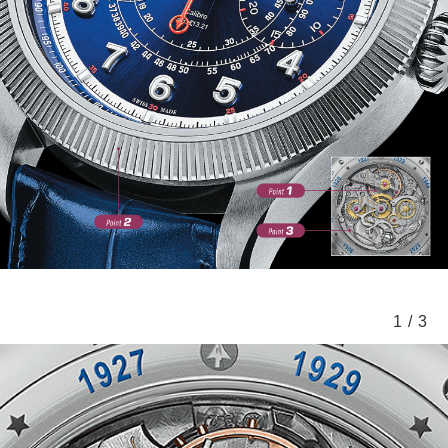
1
/
3