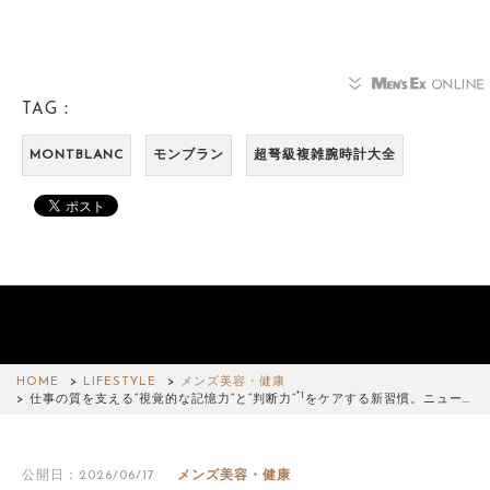
TAG：
MONTBLANC
モンブラン
超弩級複雑腕時計大全
HOME
LIFESTYLE
メンズ美容・健康
*1
仕事の質を支える“視覚的な記憶力”と“判断力”
をケアする新習慣。ニュー…
公開日：2026/06/17
メンズ美容・健康