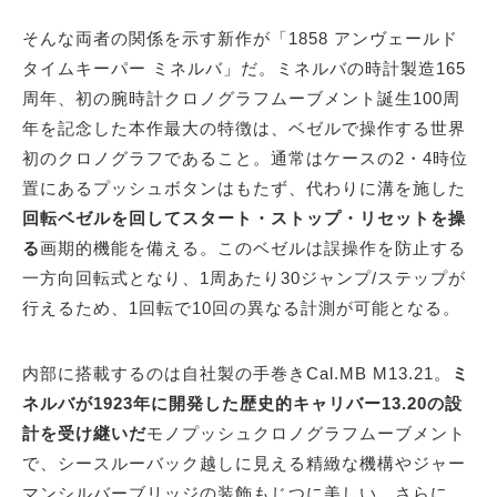
そんな両者の関係を示す新作が「1858 アンヴェールド
タイムキーパー ミネルバ」だ。ミネルバの時計製造165
周年、初の腕時計クロノグラフムーブメント誕生100周
年を記念した本作最大の特徴は、ベゼルで操作する世界
初のクロノグラフであること。通常はケースの2・4時位
置にあるプッシュボタンはもたず、代わりに溝を施した
回転ベゼルを回してスタート・ストップ・リセットを操
る
画期的機能を備える。このベゼルは誤操作を防止する
一方向回転式となり、1周あたり30ジャンプ/ステップが
行えるため、1回転で10回の異なる計測が可能となる。
内部に搭載するのは自社製の手巻きCal.MB M13.21。
ミ
ネルバが1923年に開発した歴史的キャリバー13.20の設
計を受け継いだ
モノプッシュクロノグラフムーブメント
で、シースルーバック越しに見える精緻な機構やジャー
マンシルバーブリッジの装飾もじつに美しい。さらに