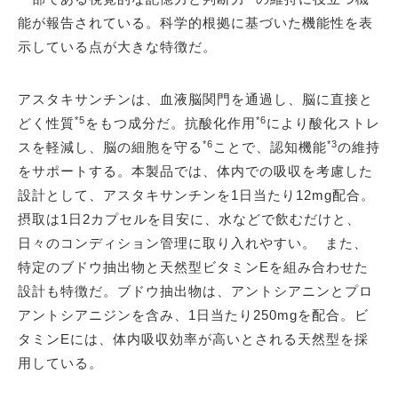
能が報告されている。科学的根拠に基づいた機能性を表
示している点が大きな特徴だ。
アスタキサンチンは、血液脳関門を通過し、脳に直接と
*5
*6
どく性質
をもつ成分だ。抗酸化作用
により酸化ストレ
*6
*3
スを軽減し、脳の細胞を守る
ことで、認知機能
の維持
をサポートする。本製品では、体内での吸収を考慮した
設計として、アスタキサンチンを1日当たり12mg配合。
摂取は1日2カプセルを目安に、水などで飲むだけと、
日々のコンディション管理に取り入れやすい。 また、
特定のブドウ抽出物と天然型ビタミンEを組み合わせた
設計も特徴だ。ブドウ抽出物は、アントシアニンとプロ
アントシアニジンを含み、1日当たり250mgを配合。ビ
タミンEには、体内吸収効率が高いとされる天然型を採
用している。