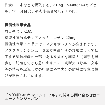
目安に、水などで摂取する。31.8g、530mg×60カプセ
ル、30日分目安。参考小売価格1万5135円。
機能性表示食品
届出番号：K185
機能性関与成分：アスタキサンチン 12mg
機能性表示：本品にはアスタキサンチンが含まれます。
アスタキサンチンは、健常な中高年者の加齢によって低
下する認知機能の一部である視覚的な記憶力（図形を認
識し、記憶してから思い出す力）、判断力（数字・文字
等の情報を認識し次の行動に移す力）の維持に役立つ機
能が報告されています。
「MYND360® マインド フル」に関する問い合わせはニ
ュースキンジャパン