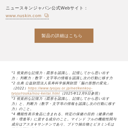
ニュースキンジャパン公式Webサイト：
www.nuskin.com
製品の詳細はこちら
*1 視覚的な記憶力：図形を認識し、記憶してから思い出す
力； 判断力：数字・文字等の情報を認識し次の行動に移す力
*2 出典 公益財団法人長寿科学振興財団「脳の形態の変化」
（2022）
https://www.tyojyu.or.jp/net/kenkou-
tyoju/rouka/nou-keitai.html
（2025年12月9日参照）
*3 視覚的な記憶力（図形を認識し、記憶してから思い出す
力）と、判断力（数字・文字等の情報を認識し次の行動に移す
力）のこと。
*4 機能性表示食品に含まれる、特定の保健の目的（健康の維
持・増進等）に資する成分のこと。マインド フルの機能性関与
成分はアスタキサンチンであり、ブドウ抽出物とビタミンEは