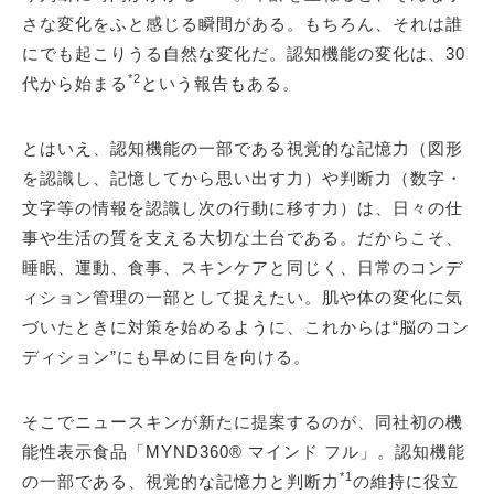
さな変化をふと感じる瞬間がある。もちろん、それは誰
にでも起こりうる自然な変化だ。認知機能の変化は、30
*2
代から始まる
という報告もある。
とはいえ、認知機能の一部である視覚的な記憶力（図形
を認識し、記憶してから思い出す力）や判断力（数字・
文字等の情報を認識し次の行動に移す力）は、日々の仕
事や生活の質を支える大切な土台である。だからこそ、
睡眠、運動、食事、スキンケアと同じく、日常のコンデ
ィション管理の一部として捉えたい。肌や体の変化に気
づいたときに対策を始めるように、これからは“脳のコン
ディション”にも早めに目を向ける。
そこでニュースキンが新たに提案するのが、同社初の機
能性表示食品「MYND360® マインド フル」。認知機能
*1
の一部である、視覚的な記憶力と判断力
の維持に役立