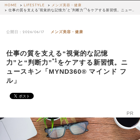
HOME
LIFESTYLE
メンズ美容・健康
*1
仕事の質を支える“視覚的な記憶力”と“判断力”
をケアする新習慣。ニュー…
公開日：2026/06/17
メンズ美容・健康
仕事の質を支える“視覚的な記憶
*1
力”と“判断力”
をケアする新習慣。ニ
ュースキン「MYND360® マインド フ
ル」
PR