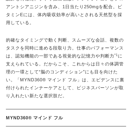
アントシアニジンを含み、1日当たり250mgを配合。ビ
タミンEには、体内吸収効率が高いとされる天然型を採
用している。
的確なタイミングで動く判断、スムーズな会話、複数の
タスクを同時に進める段取り力。仕事のパフォーマンス
*1
は、認知機能の一部である視覚的な記憶力や判断力
に
支えられている。だからこそ、これからは日々の体調管
理の一環として“脳のコンディション”にも目を向けた
い。「MYND360® マインド フル」は、エビデンスに裏
付けられたインナーケアとして、ビジネスパーソンが取
り入れたい新たな選択肢だ。
MYND360® マインド フル