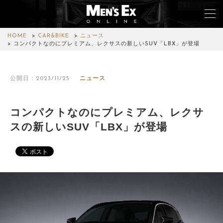
HOME
CAR&BIKE
ニュース
コンパクトなのにプレミアム、レクサスの新しいSUV「LBX」が登場
TOP
公開日：2023/11/25
ニュース
FASHION
WATCH
コンパクトなのにプレミアム、レクサ
スの新しいSUV「LBX」が登場
CAR&BIKE
LIFESTYLE
COLUMN
MAGAZINE
ABOUT SITE