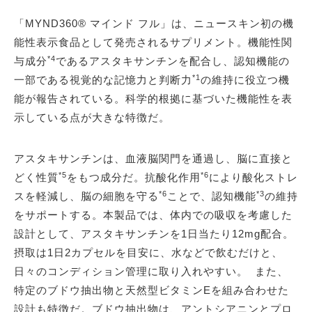
「MYND360® マインド フル」は、ニュースキン初の機
能性表示食品として発売されるサプリメント。機能性関
*4
与成分
であるアスタキサンチンを配合し、認知機能の
*1
一部である視覚的な記憶力と判断力
の維持に役立つ機
能が報告されている。科学的根拠に基づいた機能性を表
示している点が大きな特徴だ。
アスタキサンチンは、血液脳関門を通過し、脳に直接と
*5
*6
どく性質
をもつ成分だ。抗酸化作用
により酸化ストレ
*6
*3
スを軽減し、脳の細胞を守る
ことで、認知機能
の維持
をサポートする。本製品では、体内での吸収を考慮した
設計として、アスタキサンチンを1日当たり12mg配合。
摂取は1日2カプセルを目安に、水などで飲むだけと、
日々のコンディション管理に取り入れやすい。 また、
特定のブドウ抽出物と天然型ビタミンEを組み合わせた
設計も特徴だ。ブドウ抽出物は、アントシアニンとプロ