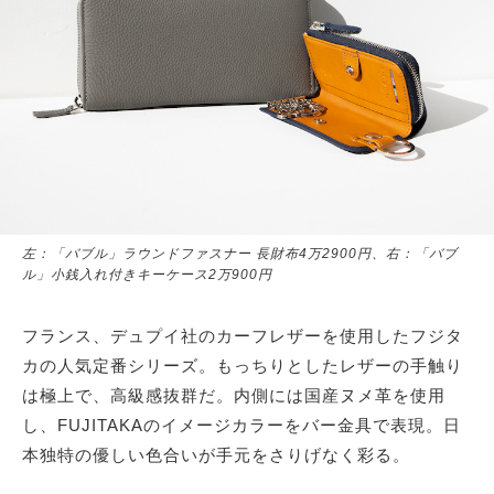
左：「バブル」ラウンドファスナー 長財布4万2900円、右：「バブ
ル」小銭入れ付きキーケース2万900円
フランス、デュプイ社のカーフレザーを使用したフジタ
カの人気定番シリーズ。もっちりとしたレザーの手触り
は極上で、高級感抜群だ。内側には国産ヌメ革を使用
し、FUJITAKAのイメージカラーをバー金具で表現。日
本独特の優しい色合いが手元をさりげなく彩る。