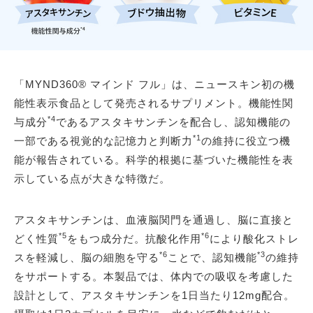
「MYND360® マインド フル」は、ニュースキン初の機
能性表示食品として発売されるサプリメント。機能性関
*4
与成分
であるアスタキサンチンを配合し、認知機能の
*1
一部である視覚的な記憶力と判断力
の維持に役立つ機
能が報告されている。科学的根拠に基づいた機能性を表
示している点が大きな特徴だ。
アスタキサンチンは、血液脳関門を通過し、脳に直接と
*5
*6
どく性質
をもつ成分だ。抗酸化作用
により酸化ストレ
*6
*3
スを軽減し、脳の細胞を守る
ことで、認知機能
の維持
をサポートする。本製品では、体内での吸収を考慮した
設計として、アスタキサンチンを1日当たり12mg配合。