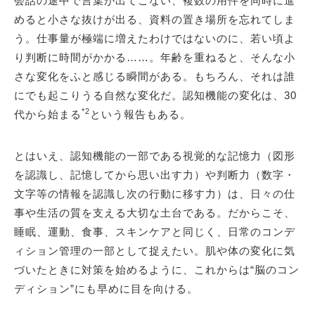
会話の途中で言葉が出てこない、複数の用件を同時に進
めると小さな抜けが出る、資料の置き場所を忘れてしま
う。仕事量が極端に増えたわけではないのに、若い頃よ
り判断に時間がかかる……。年齢を重ねると、そんな小
さな変化をふと感じる瞬間がある。もちろん、それは誰
にでも起こりうる自然な変化だ。認知機能の変化は、30
*2
代から始まる
という報告もある。
とはいえ、認知機能の一部である視覚的な記憶力（図形
を認識し、記憶してから思い出す力）や判断力（数字・
文字等の情報を認識し次の行動に移す力）は、日々の仕
事や生活の質を支える大切な土台である。だからこそ、
睡眠、運動、食事、スキンケアと同じく、日常のコンデ
ィション管理の一部として捉えたい。肌や体の変化に気
づいたときに対策を始めるように、これからは“脳のコン
ディション”にも早めに目を向ける。