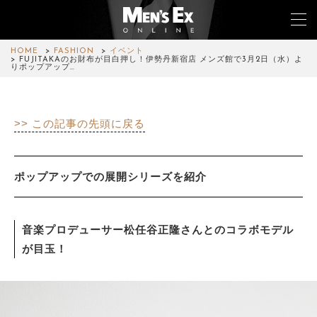
HOME
FASHION
イベント
FUJITAKAのお財布が目白押し！伊勢丹新宿店 メンズ館で3月2日（水）よ
りポップアップ…
TOP
>> この記事の先頭に戻る
FASHION
WATCH
ポップアップでの展開シリーズを紹介
CAR&BIKE
LIFESTYLE
音楽プロデューサー松任谷正隆さんとのコラボモデル
が目玉！
COLUMN
MAGAZINE
ABOUT SITE