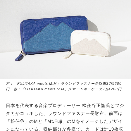
サイトマップ
左：「FUJITAKA meets M.M」ラウンドファスナー長財布3万9600
円 右：「FUJITAKA meets M.M」スマートキーケース2万4200円
日本を代表する音楽プロデューサー 松任谷正隆氏とフジ
タカがコラボした、ラウンドファスナー長財布。前面は
「松任谷」のMと「Mt.Fuji」のMをイメージしたデザイ
ンになっている。収納部分が多様で、カードは計19枚収