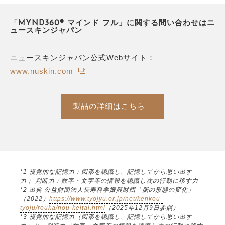
「MYND360® マインド フル」に関する問い合わせはニ
ュースキンジャパン
ニュースキンジャパン公式Webサイト：
www.nuskin.com
製品の詳細はこちら
*1 視覚的な記憶力：図形を認識し、記憶してから思い出す
力； 判断力：数字・文字等の情報を認識し次の行動に移す力
*2 出典 公益財団法人長寿科学振興財団「脳の形態の変化」
（2022）
https://www.tyojyu.or.jp/net/kenkou-
tyoju/rouka/nou-keitai.html
（2025年12月9日参照）
*3 視覚的な記憶力（図形を認識し、記憶してから思い出す