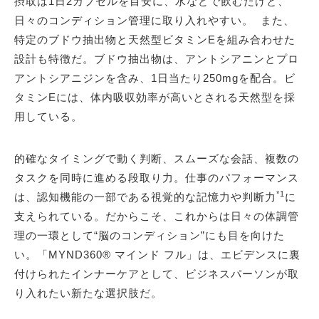
摂取は1日2カプセルを目安に、水などで飲むだけと、
日々のコンディション管理に取り入れやすい。 また、
特定のブドウ抽出物と天然型ビタミンEを組み合わせた
設計も特徴だ。ブドウ抽出物は、アントシアニンとプロ
アントシアニジンを含み、1日当たり250mgを配合。ビ
タミンEには、体内吸収効率が高いとされる天然型を採
用している。
的確なタイミングで動く判断、スムーズな会話、複数の
タスクを同時に進める段取り力。仕事のパフォーマンス
*1
は、認知機能の一部である視覚的な記憶力や判断力
に
支えられている。だからこそ、これからは日々の体調管
理の一環として“脳のコンディション”にも目を向けた
い。「MYND360® マインド フル」は、エビデンスに裏
付けられたインナーケアとして、ビジネスパーソンが取
り入れたい新たな選択肢だ。