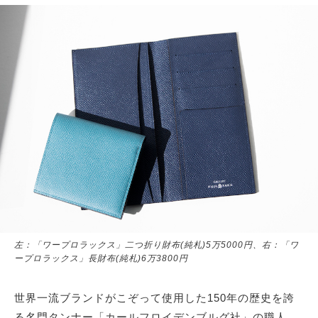
左：「ワープロラックス」二つ折り財布(純札)5万5000円、右：「ワ
ープロラックス」長財布(純札)6万3800円
世界一流ブランドがこぞって使用した150年の歴史を誇
る名門タンナー「カールフロイデンブルグ社」の職人