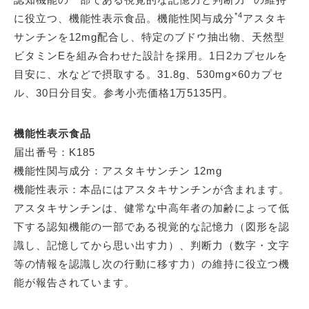
*4
に役立つ、機能性表示食品。機能性関与成分
アスタキ
サンチンを12mg配合し、特定のブドウ抽出物、天然型
ビタミンEを組み合わせた設計を採用。1日2カプセルを
目安に、水などで摂取する。31.8g、530mg×60カプセ
ル、30日分目安。参考小売価格1万5135円。
機能性表示食品
届出番号：K185
機能性関与成分：アスタキサンチン 12mg
機能性表示：本品にはアスタキサンチンが含まれます。
アスタキサンチンは、健常な中高年者の加齢によって低
下する認知機能の一部である視覚的な記憶力（図形を認
識し、記憶してから思い出す力）、判断力（数字・文字
等の情報を認識し次の行動に移す力）の維持に役立つ機
能が報告されています。