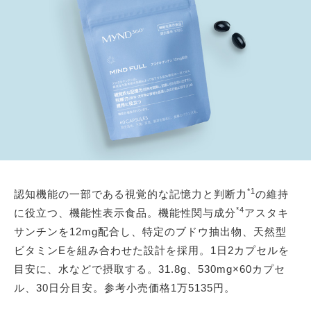
*1
認知機能の一部である視覚的な記憶力と判断力
の維持
*4
に役立つ、機能性表示食品。機能性関与成分
アスタキ
サンチンを12mg配合し、特定のブドウ抽出物、天然型
ビタミンEを組み合わせた設計を採用。1日2カプセルを
目安に、水などで摂取する。31.8g、530mg×60カプセ
ル、30日分目安。参考小売価格1万5135円。