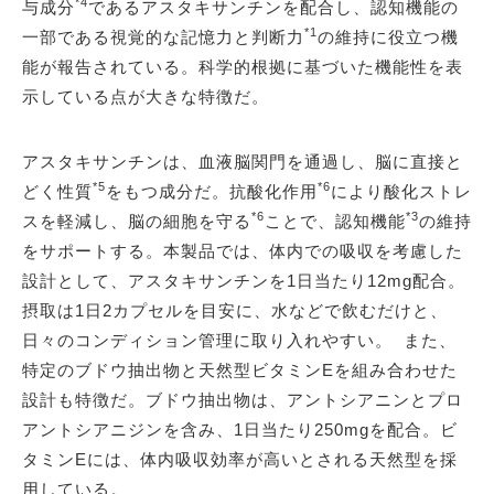
*4
与成分
であるアスタキサンチンを配合し、認知機能の
*1
一部である視覚的な記憶力と判断力
の維持に役立つ機
能が報告されている。科学的根拠に基づいた機能性を表
示している点が大きな特徴だ。
アスタキサンチンは、血液脳関門を通過し、脳に直接と
*5
*6
どく性質
をもつ成分だ。抗酸化作用
により酸化ストレ
*6
*3
スを軽減し、脳の細胞を守る
ことで、認知機能
の維持
をサポートする。本製品では、体内での吸収を考慮した
設計として、アスタキサンチンを1日当たり12mg配合。
摂取は1日2カプセルを目安に、水などで飲むだけと、
日々のコンディション管理に取り入れやすい。 また、
特定のブドウ抽出物と天然型ビタミンEを組み合わせた
設計も特徴だ。ブドウ抽出物は、アントシアニンとプロ
アントシアニジンを含み、1日当たり250mgを配合。ビ
タミンEには、体内吸収効率が高いとされる天然型を採
用している。