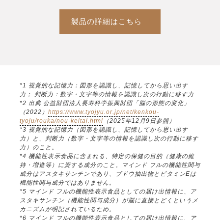
製品の詳細はこちら
*1 視覚的な記憶力：図形を認識し、記憶してから思い出す
力； 判断力：数字・文字等の情報を認識し次の行動に移す力
*2 出典 公益財団法人長寿科学振興財団「脳の形態の変化」
（2022）
https://www.tyojyu.or.jp/net/kenkou-
tyoju/rouka/nou-keitai.html
（2025年12月9日参照）
*3 視覚的な記憶力（図形を認識し、記憶してから思い出す
力）と、判断力（数字・文字等の情報を認識し次の行動に移す
力）のこと。
*4 機能性表示食品に含まれる、特定の保健の目的（健康の維
持・増進等）に資する成分のこと。マインド フルの機能性関与
成分はアスタキサンチンであり、ブドウ抽出物とビタミンEは
機能性関与成分ではありません。
*5 マインド フルの機能性表示食品としての届け出情報に、ア
スタキサンチン（機能性関与成分）が脳に直接とどくというメ
カニズムが明記されているため。
*6 マインド フルの機能性表示食品としての届け出情報に、ア