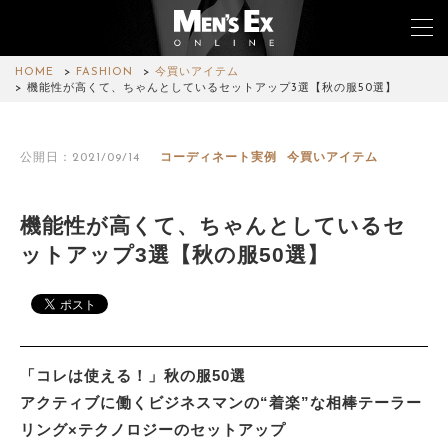
HOME
FASHION
今買いアイテム
機能性が高くて、ちゃんとしているセットアップ3選【秋の服50選】
TOP
公開日：2021/09/14
コーディネート実例
今買いアイテム
FASHION
WATCH
機能性が高くて、ちゃんとしているセ
ットアップ3選【秋の服50選】
CAR&BIKE
LIFESTYLE
COLUMN
「コレは使える！」秋の服50選
MAGAZINE
アクティブに働くビジネスマンの“着楽”な相棒テーラー
リング×テクノロジーのセットアップ
ABOUT SITE