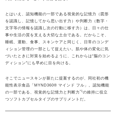
とはいえ、認知機能の一部である視覚的な記憶力（図形
を認識し、記憶してから思い出す力）や判断力（数字・
文字等の情報を認識し次の行動に移す力）は、日々の仕
事や生活の質を支える大切な土台である。だからこそ、
睡眠、運動、食事、スキンケアと同じく、日常のコンデ
ィション管理の一部として捉えたい。肌や体の変化に気
づいたときに対策を始めるように、これからは“脳のコン
ディション”にも早めに目を向ける。
そこでニュースキンが新たに提案するのが、同社初の機
能性表示食品「MYND360® マインド フル」。認知機能
*1
の一部である、視覚的な記憶力と判断力
の維持に役立
つソフトカプセルタイプのサプリメントだ。