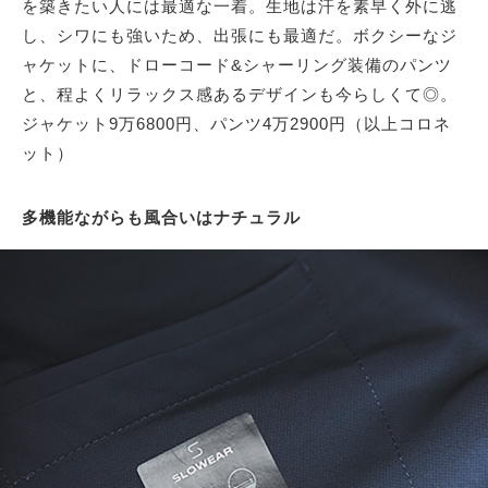
を築きたい人には最適な一着。生地は汗を素早く外に逃
し、シワにも強いため、出張にも最適だ。ボクシーなジ
ャケットに、ドローコード&シャーリング装備のパンツ
と、程よくリラックス感あるデザインも今らしくて◎。
ジャケット9万6800円、パンツ4万2900円（以上コロネ
ット）
多機能ながらも風合いはナチュラル