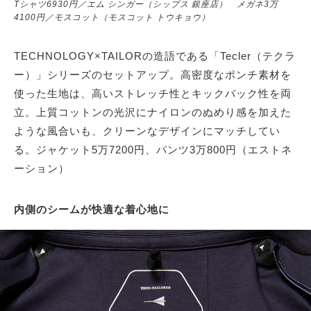
Tシャツ6930円／エム シンガー（シップス 銀座店） メガネ3万
4100円／モスコット（モスコット トウキョウ）
TECHNOLOGY×TAILORの造語である「Tecler（テクラ
ー）」シリーズのセットアップ。高密度なポンチ素材を
使った生地は、高いストレッチ性とキックバック性を両
立。上質コットンの光沢にナイロンのぬめり感を加えた
ような風合いも、クリーンなデザインにマッチしてい
る。ジャケット5万7200円、パンツ3万800円（エストネ
ーション）
内側のシームが快適な着心地に