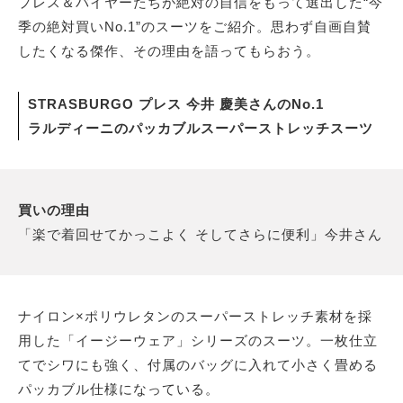
プレス＆バイヤーたちが絶対の自信をもって選出した“今
季の絶対買いNo.1”のスーツをご紹介。思わず自画自賛
したくなる傑作、その理由を語ってもらおう。
サイトマップ
STRASBURGO プレス 今井 慶美さんのNo.1
ラルディーニのパッカブルスーパーストレッチスーツ
買いの理由
「楽で着回せてかっこよく そしてさらに便利」今井さん
ナイロン×ポリウレタンのスーパーストレッチ素材を採
用した「イージーウェア」シリーズのスーツ。一枚仕立
てでシワにも強く、付属のバッグに入れて小さく畳める
パッカブル仕様になっている。