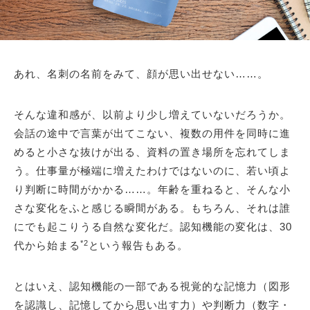
あれ、名刺の名前をみて、顔が思い出せない……。
そんな違和感が、以前より少し増えていないだろうか。
会話の途中で言葉が出てこない、複数の用件を同時に進
めると小さな抜けが出る、資料の置き場所を忘れてしま
う。仕事量が極端に増えたわけではないのに、若い頃よ
り判断に時間がかかる……。年齢を重ねると、そんな小
さな変化をふと感じる瞬間がある。もちろん、それは誰
にでも起こりうる自然な変化だ。認知機能の変化は、30
*2
代から始まる
という報告もある。
とはいえ、認知機能の一部である視覚的な記憶力（図形
を認識し、記憶してから思い出す力）や判断力（数字・