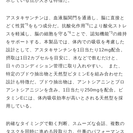
示している点が大きな特徴だ。
アスタキサンチンは、血液脳関門を通過し、脳に直接と
*5
*6
どく性質
をもつ成分だ。抗酸化作用
により酸化ストレ
*6
*3
スを軽減し、脳の細胞を守る
ことで、認知機能
の維持
をサポートする。本製品では、体内での吸収を考慮した
設計として、アスタキサンチンを1日当たり12mg配合。
摂取は1日2カプセルを目安に、水などで飲むだけと、
日々のコンディション管理に取り入れやすい。 また、
特定のブドウ抽出物と天然型ビタミンEを組み合わせた
設計も特徴だ。ブドウ抽出物は、アントシアニンとプロ
アントシアニジンを含み、1日当たり250mgを配合。ビ
タミンEには、体内吸収効率が高いとされる天然型を採
用している。
的確なタイミングで動く判断、スムーズな会話、複数の
タスクを同時に進める段取り力。仕事のパフォーマンス