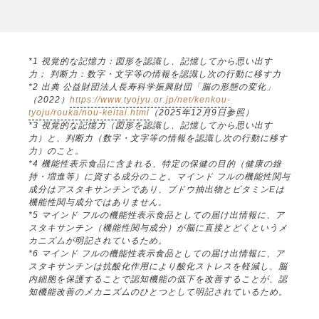
*1 視覚的な記憶力：図形を認識し、記憶してから思い出す
力； 判断力：数字・文字等の情報を認識し次の行動に移す力
*2 出典 公益財団法人長寿科学振興財団「脳の形態の変化」
（2022）
https://www.tyojyu.or.jp/net/kenkou-
tyoju/rouka/nou-keitai.html
（2025年12月9日参照）
*3 視覚的な記憶力（図形を認識し、記憶してから思い出す
力）と、判断力（数字・文字等の情報を認識し次の行動に移す
力）のこと。
*4 機能性表示食品に含まれる、特定の保健の目的（健康の維
持・増進等）に資する成分のこと。マインド フルの機能性関与
成分はアスタキサンチンであり、ブドウ抽出物とビタミンEは
機能性関与成分ではありません。
*5 マインド フルの機能性表示食品としての届け出情報に、ア
スタキサンチン（機能性関与成分）が脳に直接とどくというメ
カニズムが明記されているため。
*6 マインド フルの機能性表示食品としての届け出情報に、ア
スタキサンチンは抗酸化作用により酸化ストレスを軽減し、脳
内細胞を保護することで認知機能の低下を改善することが、認
知機能改善のメカニズムのひとつとして明記されているため。