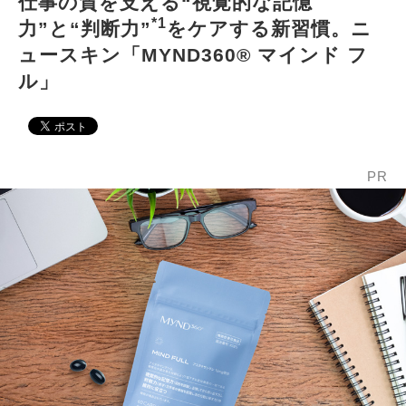
仕事の質を支える“視覚的な記憶
*1
力”と“判断力”
をケアする新習慣。ニ
ュースキン「MYND360® マインド フ
ル」
PR