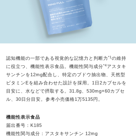
*1
認知機能の一部である視覚的な記憶力と判断力
の維持
*4
に役立つ、機能性表示食品。機能性関与成分
アスタキ
サンチンを12mg配合し、特定のブドウ抽出物、天然型
ビタミンEを組み合わせた設計を採用。1日2カプセルを
目安に、水などで摂取する。31.8g、530mg×60カプセ
ル、30日分目安。参考小売価格1万5135円。
機能性表示食品
届出番号：K185
機能性関与成分：アスタキサンチン 12mg