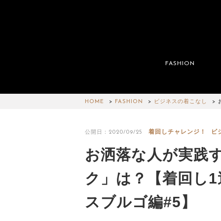
FASHION
HOME
FASHION
ビジネスの着こなし
着回しチャレンジ！
ビ
公開日：2020/09/25
お洒落な人が実践
ク」は？【着回し
スブルゴ編#5】