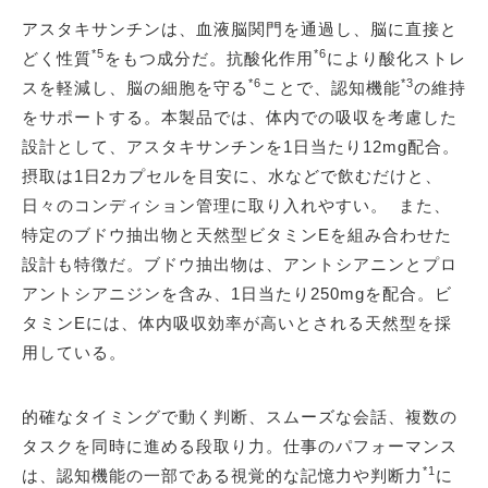
アスタキサンチンは、血液脳関門を通過し、脳に直接と
*5
*6
どく性質
をもつ成分だ。抗酸化作用
により酸化ストレ
*6
*3
スを軽減し、脳の細胞を守る
ことで、認知機能
の維持
をサポートする。本製品では、体内での吸収を考慮した
設計として、アスタキサンチンを1日当たり12mg配合。
摂取は1日2カプセルを目安に、水などで飲むだけと、
日々のコンディション管理に取り入れやすい。 また、
特定のブドウ抽出物と天然型ビタミンEを組み合わせた
設計も特徴だ。ブドウ抽出物は、アントシアニンとプロ
アントシアニジンを含み、1日当たり250mgを配合。ビ
タミンEには、体内吸収効率が高いとされる天然型を採
用している。
的確なタイミングで動く判断、スムーズな会話、複数の
タスクを同時に進める段取り力。仕事のパフォーマンス
*1
は、認知機能の一部である視覚的な記憶力や判断力
に