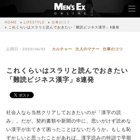
HOME
LIFESTYLE
仕事のコツ
これくらいはスラリと読んでおきたい「難読ビジネス漢字」8連発
TOP
公開日：2020/06/03
カルチャー
大人のマナー
仕事のコツ
FASHION
WATCH
これくらいはスラリと読んでおきたい
「難読ビジネス漢字」8連発
CAR&BIKE
LIFESTYLE
COLUMN
社会人なら当然クリアしておきたいのが「漢字の読
み」。だが、契約書類や新聞の中に、思いがけず読めな
MAGAZINE
い漢字が出てきて困ったことはないだろうか。もしも恥
ずかしいと思ったことがあれば、漢字読みの特訓で早期
ABOUT SITE