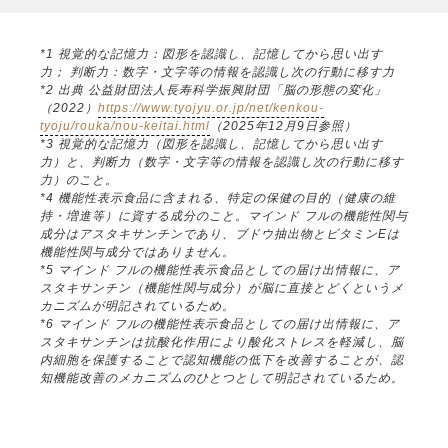
*1 視覚的な記憶力：図形を認識し、記憶してから思い出す
力； 判断力：数字・文字等の情報を認識し次の行動に移す力
*2 出典 公益財団法人長寿科学振興財団「脳の形態の変化」
（2022）
https://www.tyojyu.or.jp/net/kenkou-
tyoju/rouka/nou-keitai.html
（2025年12月9日参照）
*3 視覚的な記憶力（図形を認識し、記憶してから思い出す
力）と、判断力（数字・文字等の情報を認識し次の行動に移す
力）のこと。
*4 機能性表示食品に含まれる、特定の保健の目的（健康の維
持・増進等）に資する成分のこと。マインド フルの機能性関与
成分はアスタキサンチンであり、ブドウ抽出物とビタミンEは
機能性関与成分ではありません。
*5 マインド フルの機能性表示食品としての届け出情報に、ア
スタキサンチン（機能性関与成分）が脳に直接とどくというメ
カニズムが明記されているため。
*6 マインド フルの機能性表示食品としての届け出情報に、ア
スタキサンチンは抗酸化作用により酸化ストレスを軽減し、脳
内細胞を保護することで認知機能の低下を改善することが、認
知機能改善のメカニズムのひとつとして明記されているため。