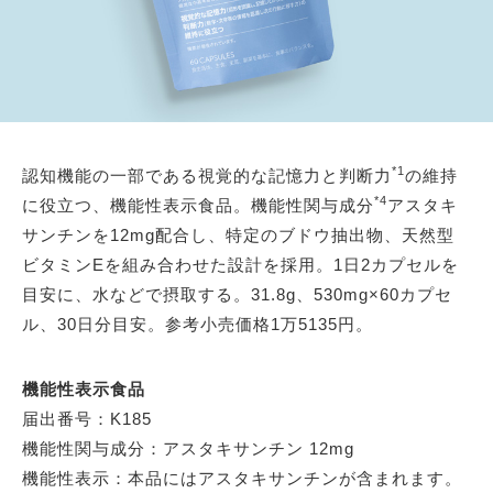
*1
認知機能の一部である視覚的な記憶力と判断力
の維持
*4
に役立つ、機能性表示食品。機能性関与成分
アスタキ
サンチンを12mg配合し、特定のブドウ抽出物、天然型
ビタミンEを組み合わせた設計を採用。1日2カプセルを
目安に、水などで摂取する。31.8g、530mg×60カプセ
ル、30日分目安。参考小売価格1万5135円。
機能性表示食品
届出番号：K185
機能性関与成分：アスタキサンチン 12mg
機能性表示：本品にはアスタキサンチンが含まれます。