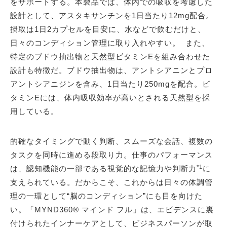
をサポートする。本製品では、体内での吸収を考慮した
設計として、アスタキサンチンを1日当たり12mg配合。
摂取は1日2カプセルを目安に、水などで飲むだけと、
日々のコンディション管理に取り入れやすい。 また、
特定のブドウ抽出物と天然型ビタミンEを組み合わせた
設計も特徴だ。ブドウ抽出物は、アントシアニンとプロ
アントシアニジンを含み、1日当たり250mgを配合。ビ
タミンEには、体内吸収効率が高いとされる天然型を採
用している。
的確なタイミングで動く判断、スムーズな会話、複数の
タスクを同時に進める段取り力。仕事のパフォーマンス
*1
は、認知機能の一部である視覚的な記憶力や判断力
に
支えられている。だからこそ、これからは日々の体調管
理の一環として“脳のコンディション”にも目を向けた
い。「MYND360® マインド フル」は、エビデンスに裏
付けられたインナーケアとして、ビジネスパーソンが取