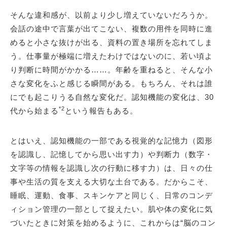
そんな違和感が、以前より少し増えていないだろうか。
会話の途中で言葉が出てこない、複数の用件を同時に進
めると小さな抜けが出る、資料の置き場所を忘れてしま
う。仕事量が極端に増えたわけではないのに、若い頃よ
り判断に時間がかかる……。年齢を重ねると、そんな小
さな変化をふと感じる瞬間がある。もちろん、それは誰
にでも起こりうる自然な変化だ。認知機能の変化は、30
*2
代から始まる
という報告もある。
とはいえ、認知機能の一部である視覚的な記憶力（図形
を認識し、記憶してから思い出す力）や判断力（数字・
文字等の情報を認識し次の行動に移す力）は、日々の仕
事や生活の質を支える大切な土台である。だからこそ、
睡眠、運動、食事、スキンケアと同じく、日常のコンデ
ィション管理の一部として捉えたい。肌や体の変化に気
づいたときに対策を始めるように、これからは“脳のコン