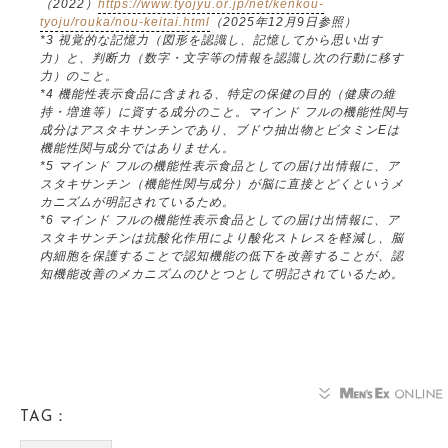
（2022）
https://www.tyojyu.or.jp/net/kenkou-
tyoju/rouka/nou-keitai.html
（2025年12月9日参照）
*3 視覚的な記憶力（図形を認識し、記憶してから思い出す
力）と、判断力（数字・文字等の情報を認識し次の行動に移す
力）のこと。
*4 機能性表示食品に含まれる、特定の保健の目的（健康の維
持・増進等）に資する成分のこと。マインド フルの機能性関与
成分はアスタキサンチンであり、ブドウ抽出物とビタミンEは
機能性関与成分ではありません。
*5 マインド フルの機能性表示食品としての届け出情報に、ア
スタキサンチン（機能性関与成分）が脳に直接とどくというメ
カニズムが明記されているため。
*6 マインド フルの機能性表示食品としての届け出情報に、ア
スタキサンチンは抗酸化作用により酸化ストレスを軽減し、脳
内細胞を保護することで認知機能の低下を改善することが、認
知機能改善のメカニズムのひとつとして明記されているため。
TAG：