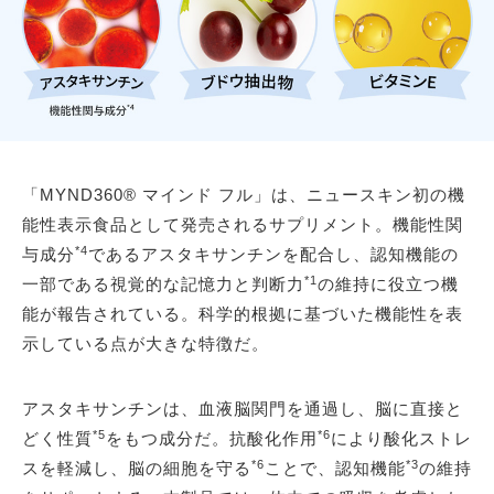
「MYND360® マインド フル」は、ニュースキン初の機
能性表示食品として発売されるサプリメント。機能性関
*4
与成分
であるアスタキサンチンを配合し、認知機能の
*1
一部である視覚的な記憶力と判断力
の維持に役立つ機
能が報告されている。科学的根拠に基づいた機能性を表
示している点が大きな特徴だ。
アスタキサンチンは、血液脳関門を通過し、脳に直接と
*5
*6
どく性質
をもつ成分だ。抗酸化作用
により酸化ストレ
*6
*3
スを軽減し、脳の細胞を守る
ことで、認知機能
の維持