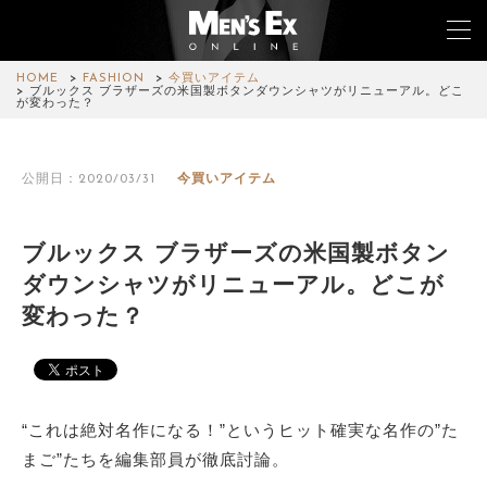
HOME
FASHION
今買いアイテム
ブルックス ブラザーズの米国製ボタンダウンシャツがリニューアル。どこ
が変わった？
TOP
公開日：2020/03/31
今買いアイテム
FASHION
WATCH
ブルックス ブラザーズの米国製ボタン
ダウンシャツがリニューアル。どこが
CAR&BIKE
変わった？
LIFESTYLE
COLUMN
“これは絶対名作になる！”というヒット確実な名作の”た
MAGAZINE
まご”たちを編集部員が徹底討論。
ABOUT SITE