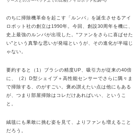
リーズとのカーペット上での比較(アイロボット社調べ)
のちに掃除機革命を起こす「ルンバ」を誕生させるアイ
ロボット社の創立は1990年。今回、創設30周年を機に、
史上最強のルンバが出現した。“ファンをさらに喜ばせた
い”という真摯な思いが発端というが、その進化が半端じ
ゃない。
要約すると（1）ブラシの精度UP、吸引力が従来の40倍
に、（2）D型シェイプ＋高性能センサーでさらに隅々ま
で掃除する、のがすごい。褒め讃えたい点は他にもある
が、つまり部屋掃除はコレだけあればいい、というこ
と。
絨毯にも果敢に挑む姿を見て、よりファンも増えること
だろう。