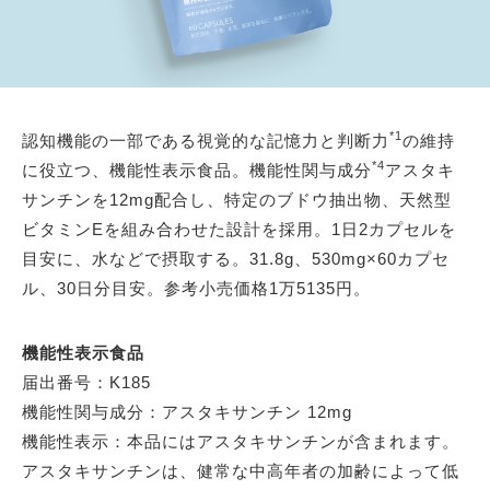
*1
認知機能の一部である視覚的な記憶力と判断力
の維持
*4
に役立つ、機能性表示食品。機能性関与成分
アスタキ
サンチンを12mg配合し、特定のブドウ抽出物、天然型
ビタミンEを組み合わせた設計を採用。1日2カプセルを
目安に、水などで摂取する。31.8g、530mg×60カプセ
ル、30日分目安。参考小売価格1万5135円。
機能性表示食品
届出番号：K185
機能性関与成分：アスタキサンチン 12mg
機能性表示：本品にはアスタキサンチンが含まれます。
アスタキサンチンは、健常な中高年者の加齢によって低