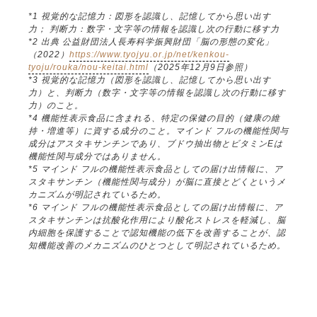
*1 視覚的な記憶力：図形を認識し、記憶してから思い出す
力； 判断力：数字・文字等の情報を認識し次の行動に移す力
*2 出典 公益財団法人長寿科学振興財団「脳の形態の変化」
（2022）
https://www.tyojyu.or.jp/net/kenkou-
tyoju/rouka/nou-keitai.html
（2025年12月9日参照）
*3 視覚的な記憶力（図形を認識し、記憶してから思い出す
力）と、判断力（数字・文字等の情報を認識し次の行動に移す
力）のこと。
*4 機能性表示食品に含まれる、特定の保健の目的（健康の維
持・増進等）に資する成分のこと。マインド フルの機能性関与
成分はアスタキサンチンであり、ブドウ抽出物とビタミンEは
機能性関与成分ではありません。
*5 マインド フルの機能性表示食品としての届け出情報に、ア
スタキサンチン（機能性関与成分）が脳に直接とどくというメ
カニズムが明記されているため。
*6 マインド フルの機能性表示食品としての届け出情報に、ア
スタキサンチンは抗酸化作用により酸化ストレスを軽減し、脳
内細胞を保護することで認知機能の低下を改善することが、認
知機能改善のメカニズムのひとつとして明記されているため。