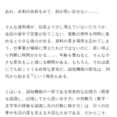
あれ、名刺の名前をみて、顔が思い出せない……。
そんな違和感が、以前より少し増えていないだろうか。
会話の途中で言葉が出てこない、複数の用件を同時に進
めると小さな抜けが出る、資料の置き場所を忘れてしま
う。仕事量が極端に増えたわけではないのに、若い頃よ
り判断に時間がかかる……。年齢を重ねると、そんな小
さな変化をふと感じる瞬間がある。もちろん、それは誰
にでも起こりうる自然な変化だ。認知機能の変化は、30
*2
代から始まる
という報告もある。
とはいえ、認知機能の一部である視覚的な記憶力（図形
を認識し、記憶してから思い出す力）や判断力（数字・
文字等の情報を認識し次の行動に移す力）は、日々の仕
事や生活の質を支える大切な土台である。だからこそ、