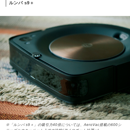
ルンバ s9＋
サイトマップ
※「ルンバ s9＋」の吸引力40倍については、AeroVac搭載の600シ