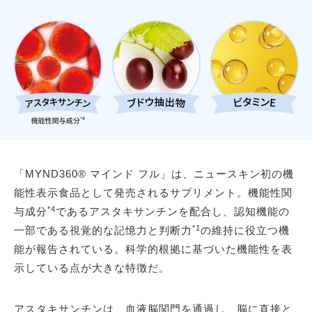
「MYND360® マインド フル」は、ニュースキン初の機
能性表示食品として発売されるサプリメント。機能性関
*4
与成分
であるアスタキサンチンを配合し、認知機能の
*1
一部である視覚的な記憶力と判断力
の維持に役立つ機
能が報告されている。科学的根拠に基づいた機能性を表
示している点が大きな特徴だ。
アスタキサンチンは、血液脳関門を通過し、脳に直接と