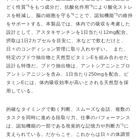
*5
*6
どく性質
をもつ成分だ。抗酸化作用
により酸化ストレ
*6
*3
スを軽減し、脳の細胞を守る
ことで、認知機能
の維持
をサポートする。本製品では、体内での吸収を考慮した
設計として、アスタキサンチンを1日当たり12mg配合。
摂取は1日2カプセルを目安に、水などで飲むだけと、
日々のコンディション管理に取り入れやすい。 また、
特定のブドウ抽出物と天然型ビタミンEを組み合わせた
設計も特徴だ。ブドウ抽出物は、アントシアニンとプロ
アントシアニジンを含み、1日当たり250mgを配合。ビ
タミンEには、体内吸収効率が高いとされる天然型を採
用している。
的確なタイミングで動く判断、スムーズな会話、複数の
タスクを同時に進める段取り力。仕事のパフォーマンス
*1
は、認知機能の一部である視覚的な記憶力や判断力
に
支えられている。だからこそ、これからは日々の体調管