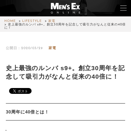
HOME
LIFESTYLE
家電
史上最強のルンバ s9+。創立30周年を記念して吸引力がなんと従来の40倍
に！
TOP
公開日：2020/03/29
家電
FASHION
WATCH
史上最強のルンバ s9+。創立30周年を記
念して吸引力がなんと従来の40倍に！
CAR&BIKE
LIFESTYLE
COLUMN
30周年に40倍とは！
MAGAZINE
ABOUT SITE