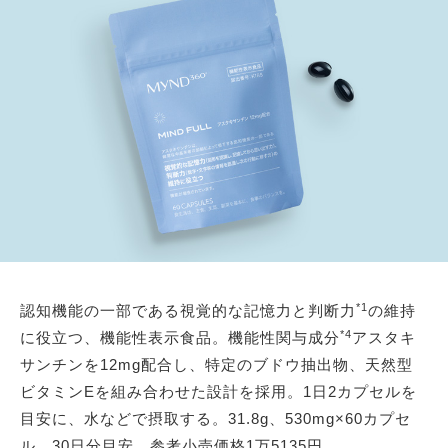
*1
認知機能の一部である視覚的な記憶力と判断力
の維持
*4
に役立つ、機能性表示食品。機能性関与成分
アスタキ
サンチンを12mg配合し、特定のブドウ抽出物、天然型
ビタミンEを組み合わせた設計を採用。1日2カプセルを
目安に、水などで摂取する。31.8g、530mg×60カプセ
ル、30日分目安。参考小売価格1万5135円。