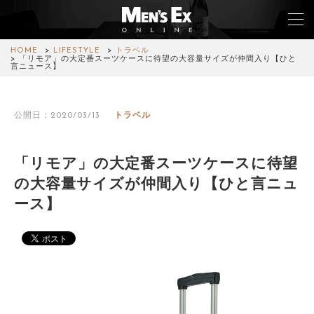
HOME
LIFESTYLE
トラベル
「リモア」の大定番スーツケースに待望の大容量サイズが仲間入り【ひと
言ニュース】
TOP
公開日：2020/03/13
トラベル
FASHION
WATCH
「リモア」の大定番スーツケースに待望
の大容量サイズが仲間入り【ひと言ニュ
CAR&BIKE
ース】
LIFESTYLE
COLUMN
MAGAZINE
ABOUT SITE