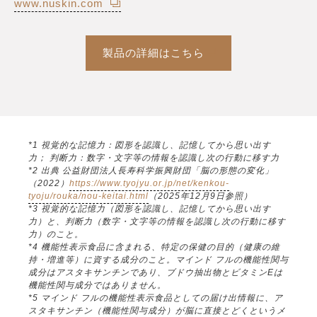
www.nuskin.com
製品の詳細はこちら
*1 視覚的な記憶力：図形を認識し、記憶してから思い出す
力； 判断力：数字・文字等の情報を認識し次の行動に移す力
*2 出典 公益財団法人長寿科学振興財団「脳の形態の変化」
（2022）
https://www.tyojyu.or.jp/net/kenkou-
tyoju/rouka/nou-keitai.html
（2025年12月9日参照）
*3 視覚的な記憶力（図形を認識し、記憶してから思い出す
力）と、判断力（数字・文字等の情報を認識し次の行動に移す
力）のこと。
*4 機能性表示食品に含まれる、特定の保健の目的（健康の維
持・増進等）に資する成分のこと。マインド フルの機能性関与
成分はアスタキサンチンであり、ブドウ抽出物とビタミンEは
機能性関与成分ではありません。
*5 マインド フルの機能性表示食品としての届け出情報に、ア
スタキサンチン（機能性関与成分）が脳に直接とどくというメ