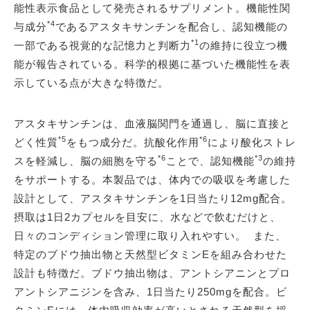
能性表示食品として発売されるサプリメント。機能性関
*4
与成分
であるアスタキサンチンを配合し、認知機能の
*1
一部である視覚的な記憶力と判断力
の維持に役立つ機
能が報告されている。科学的根拠に基づいた機能性を表
示している点が大きな特徴だ。
アスタキサンチンは、血液脳関門を通過し、脳に直接と
*5
*6
どく性質
をもつ成分だ。抗酸化作用
により酸化ストレ
*6
*3
スを軽減し、脳の細胞を守る
ことで、認知機能
の維持
をサポートする。本製品では、体内での吸収を考慮した
設計として、アスタキサンチンを1日当たり12mg配合。
摂取は1日2カプセルを目安に、水などで飲むだけと、
日々のコンディション管理に取り入れやすい。 また、
特定のブドウ抽出物と天然型ビタミンEを組み合わせた
設計も特徴だ。ブドウ抽出物は、アントシアニンとプロ
アントシアニジンを含み、1日当たり250mgを配合。ビ