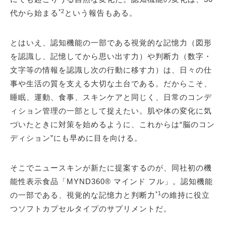
*2
代から始まる
という報告もある。
とはいえ、認知機能の一部である視覚的な記憶力（図形
を認識し、記憶してから思い出す力）や判断力（数字・
文字等の情報を認識し次の行動に移す力）は、日々の仕
事や生活の質を支える大切な土台である。だからこそ、
睡眠、運動、食事、スキンケアと同じく、日常のコンデ
ィション管理の一部として捉えたい。肌や体の変化に気
づいたときに対策を始めるように、これからは“脳のコン
ディション”にも早めに目を向ける。
そこでニュースキンが新たに提案するのが、同社初の機
能性表示食品「MYND360® マインド フル」。認知機能
*1
の一部である、視覚的な記憶力と判断力
の維持に役立
つソフトカプセルタイプのサプリメントだ。