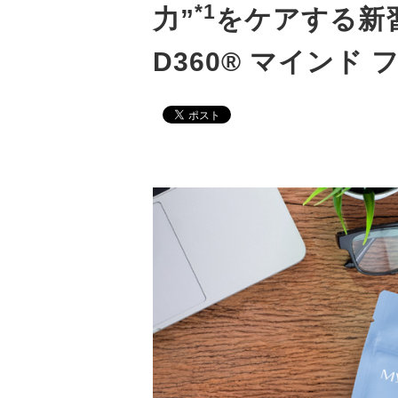
*1
力”
をケアする新
D360® マインド 