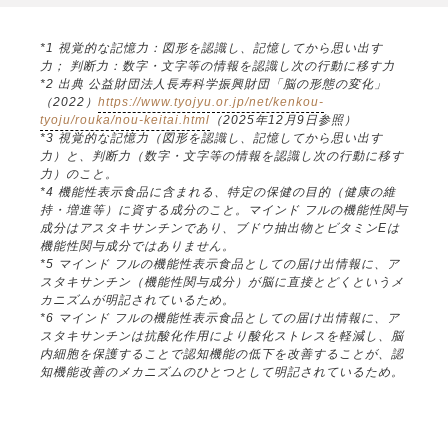
*1 視覚的な記憶力：図形を認識し、記憶してから思い出す
力； 判断力：数字・文字等の情報を認識し次の行動に移す力
*2 出典 公益財団法人長寿科学振興財団「脳の形態の変化」
（2022）
https://www.tyojyu.or.jp/net/kenkou-
tyoju/rouka/nou-keitai.html
（2025年12月9日参照）
*3 視覚的な記憶力（図形を認識し、記憶してから思い出す
力）と、判断力（数字・文字等の情報を認識し次の行動に移す
力）のこと。
*4 機能性表示食品に含まれる、特定の保健の目的（健康の維
持・増進等）に資する成分のこと。マインド フルの機能性関与
成分はアスタキサンチンであり、ブドウ抽出物とビタミンEは
機能性関与成分ではありません。
*5 マインド フルの機能性表示食品としての届け出情報に、ア
スタキサンチン（機能性関与成分）が脳に直接とどくというメ
カニズムが明記されているため。
*6 マインド フルの機能性表示食品としての届け出情報に、ア
スタキサンチンは抗酸化作用により酸化ストレスを軽減し、脳
内細胞を保護することで認知機能の低下を改善することが、認
知機能改善のメカニズムのひとつとして明記されているため。