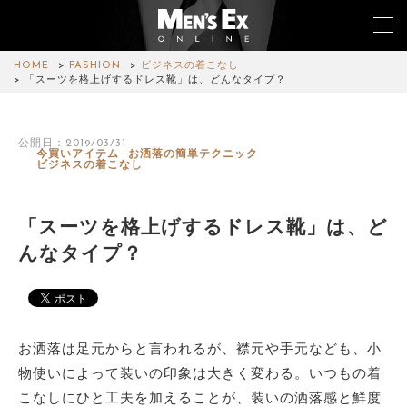
HOME
FASHION
ビジネスの着こなし
「スーツを格上げするドレス靴」は、どんなタイプ？
TOP
公開日：2019/03/31
今買いアイテム
お洒落の簡単テクニック
FASHION
ビジネスの着こなし
WATCH
「スーツを格上げするドレス靴」は、ど
CAR&BIKE
んなタイプ？
LIFESTYLE
COLUMN
お洒落は足元からと言われるが、襟元や手元なども、小
MAGAZINE
物使いによって装いの印象は大きく変わる。いつもの着
こなしにひと工夫を加えることが、装いの洒落感と鮮度
ABOUT SITE