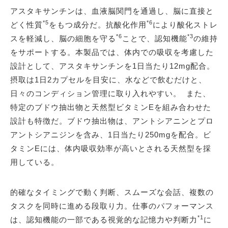
アスタキサンチンは、血液脳関門を通過し、脳に直接と
*5
*6
どく性質
をもつ成分だ。抗酸化作用
により酸化ストレ
*6
*3
スを軽減し、脳の細胞を守る
ことで、認知機能
の維持
をサポートする。本製品では、体内での吸収を考慮した
設計として、アスタキサンチンを1日当たり12mg配合。
摂取は1日2カプセルを目安に、水などで飲むだけと、
日々のコンディション管理に取り入れやすい。 また、
特定のブドウ抽出物と天然型ビタミンEを組み合わせた
設計も特徴だ。ブドウ抽出物は、アントシアニンとプロ
アントシアニジンを含み、1日当たり250mgを配合。ビ
タミンEには、体内吸収効率が高いとされる天然型を採
用している。
的確なタイミングで動く判断、スムーズな会話、複数の
タスクを同時に進める段取り力。仕事のパフォーマンス
*1
は、認知機能の一部である視覚的な記憶力や判断力
に