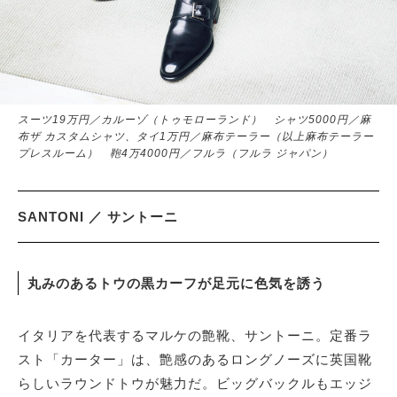
スーツ19万円／カルーゾ（トゥモローランド） シャツ5000円／麻
布ザ カスタムシャツ、タイ1万円／麻布テーラー（以上麻布テーラー
プレスルーム） 鞄4万4000円／フルラ（フルラ ジャパン）
SANTONI ／ サントーニ
丸みのあるトウの黒カーフが足元に色気を誘う
イタリアを代表するマルケの艶靴、サントーニ。定番ラ
スト「カーター」は、艶感のあるロングノーズに英国靴
らしいラウンドトウが魅力だ。ビッグバックルもエッジ