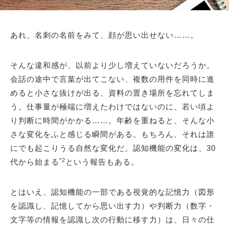
あれ、名刺の名前をみて、顔が思い出せない……。
そんな違和感が、以前より少し増えていないだろうか。
会話の途中で言葉が出てこない、複数の用件を同時に進
めると小さな抜けが出る、資料の置き場所を忘れてしま
う。仕事量が極端に増えたわけではないのに、若い頃よ
り判断に時間がかかる……。年齢を重ねると、そんな小
さな変化をふと感じる瞬間がある。もちろん、それは誰
にでも起こりうる自然な変化だ。認知機能の変化は、30
*2
代から始まる
という報告もある。
とはいえ、認知機能の一部である視覚的な記憶力（図形
を認識し、記憶してから思い出す力）や判断力（数字・
文字等の情報を認識し次の行動に移す力）は、日々の仕