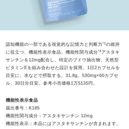
*1
認知機能の一部である視覚的な記憶力と判断力
の維持
*4
に役立つ、機能性表示食品。機能性関与成分
アスタキ
サンチンを12mg配合し、特定のブドウ抽出物、天然型
ビタミンEを組み合わせた設計を採用。1日2カプセルを
目安に、水などで摂取する。31.8g、530mg×60カプセ
ル、30日分目安。参考小売価格1万5135円。
機能性表示食品
届出番号：K185
機能性関与成分：アスタキサンチン 12mg
機能性表示：本品にはアスタキサンチンが含まれます。