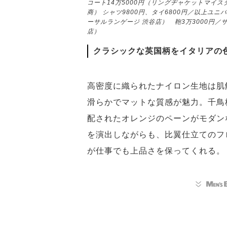
コート14万5000円（リングヂャケットマイスタ
商） シャツ9800円、タイ6800円／以上ユ
ーサルランゲージ 渋谷店） 鞄3万3000円／
店）
クラシックな英国柄をイタリアの
高密度に織られたナイロン生地は肌
滑らかでマットな質感が魅力。千鳥
配されたオレンジのペーンがモダン
を演出しながらも、比翼仕立てのフ
が仕事でも上品さを保ってくれる。