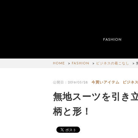
FASHION
HOME
FASHION
ビジネスの着こなし
今買いアイテム
ビジネ
公開日：2019/03/28
無地スーツを引き
柄と形！