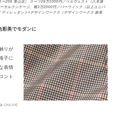
ー206 青山店） スーツ29万1000円／ベルヴェスト（八木通
ニバーサルランゲージ、靴3万2000円／バーウィック（以上ユニバ
ザ ディレッタント×デザインワークス（デザインワークス 銀座
色彩美でモダンに
触りが
格子に
な表情
ロント