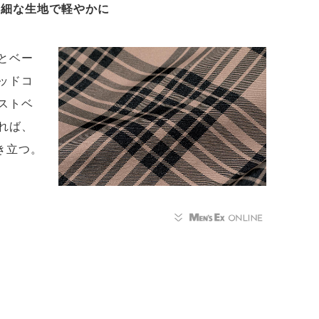
繊細な生地で軽やかに
とベー
ッドコ
ストベ
れば、
き立つ。
。