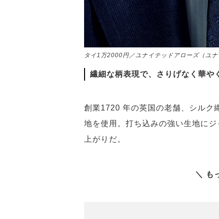
タイ1万2000円／ユナイテッドアローズ（ユ
繊細な柄表現で、さりげなく華や
創業1720 年の英国の老舗、シル
地を使用。打ち込みの強い生地にジ
上がりだ。
＼ も