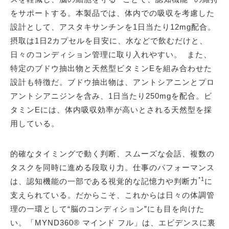
をサポートする。本製品では、体内での吸収を考慮した
設計として、アスタキサンチンを1日当たり12mg配合。
摂取は1日2カプセルを目安に、水などで飲むだけと、
日々のコンディション管理に取り入れやすい。 また、
特定のブドウ抽出物と天然型ビタミンEを組み合わせた
設計も特徴だ。ブドウ抽出物は、アントシアニンとプロ
アントシアニジンを含み、1日当たり250mgを配合。ビ
タミンEには、体内吸収効率が高いとされる天然型を採
用している。
的確なタイミングで動く判断、スムーズな会話、複数の
タスクを同時に進める段取り力。仕事のパフォーマンス
*1
は、認知機能の一部である視覚的な記憶力や判断力
に
支えられている。だからこそ、これからは日々の体調管
理の一環として“脳のコンディション”にも目を向けた
い。「MYND360® マインド フル」は、エビデンスに裏