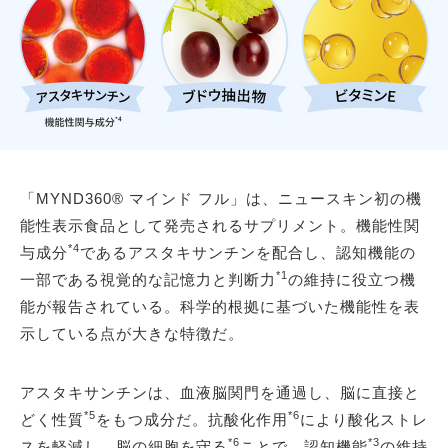
「MYND360® マインド フル」は、ニュースキン初の機
能性表示食品として発売されるサプリメント。機能性関
*4
与成分
であるアスタキサンチンを配合し、認知機能の
*1
一部である視覚的な記憶力と判断力
の維持に役立つ機
能が報告されている。科学的根拠に基づいた機能性を表
示している点が大きな特徴だ。
アスタキサンチンは、血液脳関門を通過し、脳に直接と
*5
*6
どく性質
をもつ成分だ。抗酸化作用
により酸化ストレ
*6
*3
スを軽減し、脳の細胞を守る
ことで、認知機能
の維持