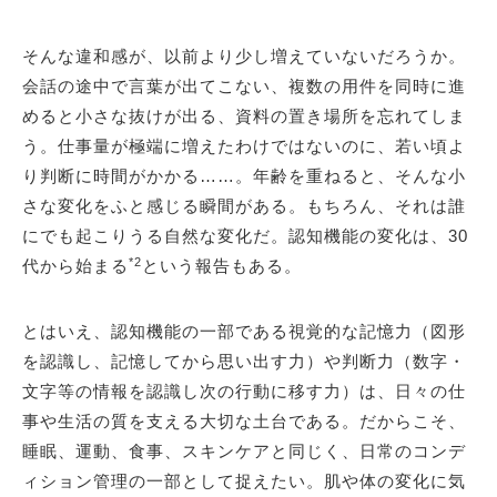
そんな違和感が、以前より少し増えていないだろうか。
会話の途中で言葉が出てこない、複数の用件を同時に進
めると小さな抜けが出る、資料の置き場所を忘れてしま
う。仕事量が極端に増えたわけではないのに、若い頃よ
り判断に時間がかかる……。年齢を重ねると、そんな小
さな変化をふと感じる瞬間がある。もちろん、それは誰
にでも起こりうる自然な変化だ。認知機能の変化は、30
*2
代から始まる
という報告もある。
とはいえ、認知機能の一部である視覚的な記憶力（図形
を認識し、記憶してから思い出す力）や判断力（数字・
文字等の情報を認識し次の行動に移す力）は、日々の仕
事や生活の質を支える大切な土台である。だからこそ、
睡眠、運動、食事、スキンケアと同じく、日常のコンデ
ィション管理の一部として捉えたい。肌や体の変化に気