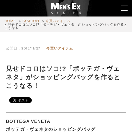
HOME
FASHION
今買いアイテム
見せドコロはソコ!?「ボッテガ・ヴェネタ」がショッピングバッグを作ると
こうなる！
TOP
公開日：2018/11/27
今買いアイテム
FASHION
WATCH
見せドコロはソコ!?「ボッテガ・ヴェ
ネタ」がショッピングバッグを作ると
CAR&BIKE
こうなる！
LIFESTYLE
COLUMN
MAGAZINE
BOTTEGA VENETA
ボッテガ・ヴェネタのショッピングバッグ
ABOUT SITE