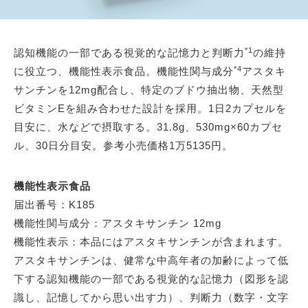
*1
認知機能の一部である視覚的な記憶力と判断力
の維持
*4
に役立つ、機能性表示食品。機能性関与成分
アスタキ
サンチンを12mg配合し、特定のブドウ抽出物、天然型
ビタミンEを組み合わせた設計を採用。1日2カプセルを
目安に、水などで摂取する。31.8g、530mg×60カプセ
ル、30日分目安。参考小売価格1万5135円。
機能性表示食品
届出番号：K185
機能性関与成分：アスタキサンチン 12mg
機能性表示：本品にはアスタキサンチンが含まれます。
アスタキサンチンは、健常な中高年者の加齢によって低
下する認知機能の一部である視覚的な記憶力（図形を認
識し、記憶してから思い出す力）、判断力（数字・文字