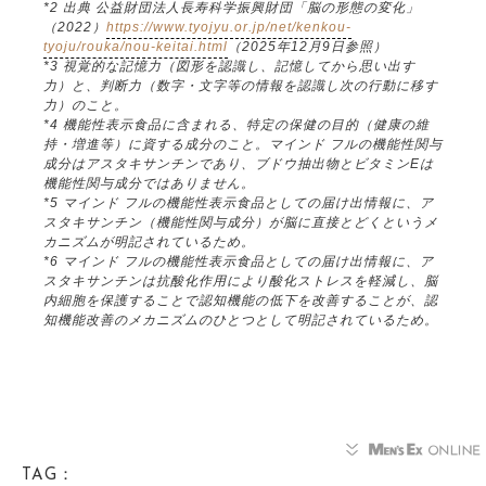
*2 出典 公益財団法人長寿科学振興財団「脳の形態の変化」
（2022）
https://www.tyojyu.or.jp/net/kenkou-
tyoju/rouka/nou-keitai.html
（2025年12月9日参照）
*3 視覚的な記憶力（図形を認識し、記憶してから思い出す
力）と、判断力（数字・文字等の情報を認識し次の行動に移す
力）のこと。
*4 機能性表示食品に含まれる、特定の保健の目的（健康の維
持・増進等）に資する成分のこと。マインド フルの機能性関与
成分はアスタキサンチンであり、ブドウ抽出物とビタミンEは
機能性関与成分ではありません。
*5 マインド フルの機能性表示食品としての届け出情報に、ア
スタキサンチン（機能性関与成分）が脳に直接とどくというメ
カニズムが明記されているため。
*6 マインド フルの機能性表示食品としての届け出情報に、ア
スタキサンチンは抗酸化作用により酸化ストレスを軽減し、脳
内細胞を保護することで認知機能の低下を改善することが、認
知機能改善のメカニズムのひとつとして明記されているため。
TAG：