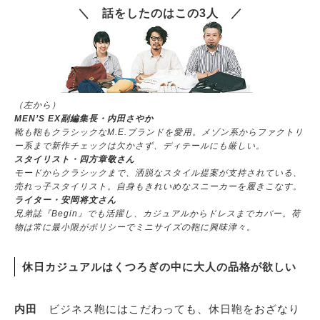
＼ 話をしたのはこの3人 ／
サイトマップ
（左から）
MEN’S EX副編集長・内田さやか
靴も鞄もクラシックなM.E.ブランドを愛用。メゾン系からファクトリ
ー系まで新作チェックは欠かさず、ディテールにも厳しい。
スタイリスト・四方章敬さん
モードからクラシックまで、洒脱なスタイル提案が支持されている、
売れっ子スタイリスト。自身もきれいめなスニーカーを履きこなす。
ライター・安岡将文さん
兄弟誌『Begin』でも活躍し、カジュアルからドレスまでカバー。荷
物は常に最小限がポリシーでミニサイズの鞄に興味津々。
休日カジュアルはくつろぎの中に大人の品格が欲しい
内田
ビジネス鞄にはこだわっても、休日鞄をおざなり