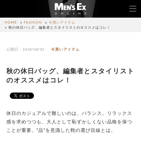
HOME
FASHION
今買いアイテム
秋の休日バッグ、編集者とスタイリストのオススメはコレ！
TOP
公開日：2018/08/25
今買いアイテム
FASHION
WATCH
秋の休日バッグ、編集者とスタイリスト
のオススメはコレ！
CAR&BIKE
LIFESTYLE
COLUMN
休日のカジュアルで難しいのは、バランス。リラックス
感を求めつつも、大人として恥ずかしくない品格を保つ
MAGAZINE
ことが重要。”品”を意識した鞄の選び目線とは。
ABOUT SITE