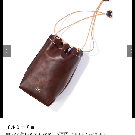
イルミーチョ
縦22×横12×マチ7cm。5万円（トレメッツォ）