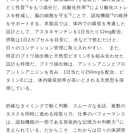
*5
*6
どく性質
をもつ成分だ。抗酸化作用
により酸化ストレ
*6
*3
スを軽減し、脳の細胞を守る
ことで、認知機能
の維持
をサポートする。本製品では、体内での吸収を考慮した
設計として、アスタキサンチンを1日当たり12mg配合。
摂取は1日2カプセルを目安に、水などで飲むだけと、
日々のコンディション管理に取り入れやすい。 また、
特定のブドウ抽出物と天然型ビタミンEを組み合わせた
設計も特徴だ。ブドウ抽出物は、アントシアニンとプロ
アントシアニジンを含み、1日当たり250mgを配合。ビ
タミンEには、体内吸収効率が高いとされる天然型を採
用している。
的確なタイミングで動く判断、スムーズな会話、複数の
タスクを同時に進める段取り力。仕事のパフォーマンス
*1
は、認知機能の一部である視覚的な記憶力や判断力
に
支えられている。だからこそ、これからは日々の体調管