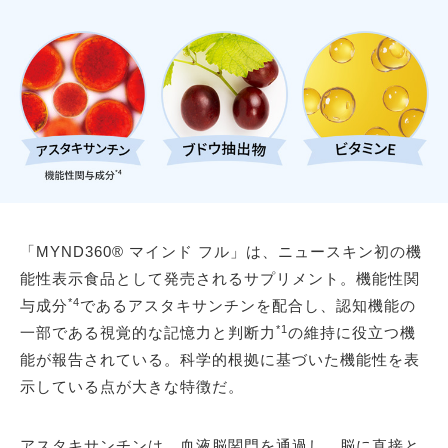
「MYND360® マインド フル」は、ニュースキン初の機
能性表示食品として発売されるサプリメント。機能性関
*4
与成分
であるアスタキサンチンを配合し、認知機能の
*1
一部である視覚的な記憶力と判断力
の維持に役立つ機
能が報告されている。科学的根拠に基づいた機能性を表
示している点が大きな特徴だ。
アスタキサンチンは、血液脳関門を通過し、脳に直接と