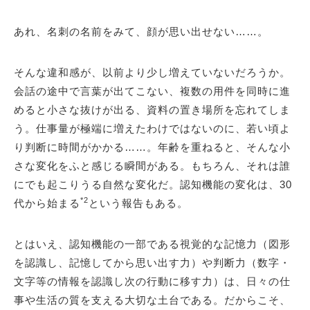
あれ、名刺の名前をみて、顔が思い出せない……。
そんな違和感が、以前より少し増えていないだろうか。
会話の途中で言葉が出てこない、複数の用件を同時に進
めると小さな抜けが出る、資料の置き場所を忘れてしま
う。仕事量が極端に増えたわけではないのに、若い頃よ
り判断に時間がかかる……。年齢を重ねると、そんな小
さな変化をふと感じる瞬間がある。もちろん、それは誰
にでも起こりうる自然な変化だ。認知機能の変化は、30
*2
代から始まる
という報告もある。
とはいえ、認知機能の一部である視覚的な記憶力（図形
を認識し、記憶してから思い出す力）や判断力（数字・
文字等の情報を認識し次の行動に移す力）は、日々の仕
事や生活の質を支える大切な土台である。だからこそ、