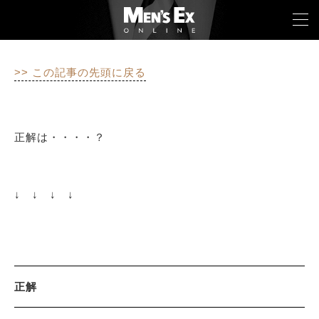
>> この記事の先頭に戻る
TOP
FASHION
正解は・・・・？
WATCH
CAR&BIKE
↓ ↓ ↓ ↓
LIFESTYLE
COLUMN
MAGAZINE
正解
ABOUT SITE