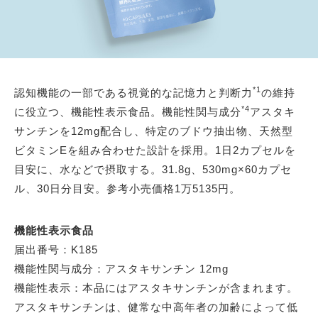
*1
認知機能の一部である視覚的な記憶力と判断力
の維持
*4
に役立つ、機能性表示食品。機能性関与成分
アスタキ
サンチンを12mg配合し、特定のブドウ抽出物、天然型
ビタミンEを組み合わせた設計を採用。1日2カプセルを
目安に、水などで摂取する。31.8g、530mg×60カプセ
ル、30日分目安。参考小売価格1万5135円。
機能性表示食品
届出番号：K185
機能性関与成分：アスタキサンチン 12mg
機能性表示：本品にはアスタキサンチンが含まれます。
アスタキサンチンは、健常な中高年者の加齢によって低