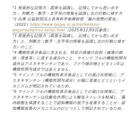
*1 視覚的な記憶力：図形を認識し、記憶してから思い出す
力； 判断力：数字・文字等の情報を認識し次の行動に移す力
*2 出典 公益財団法人長寿科学振興財団「脳の形態の変化」
（2022）
https://www.tyojyu.or.jp/net/kenkou-
tyoju/rouka/nou-keitai.html
（2025年12月9日参照）
*3 視覚的な記憶力（図形を認識し、記憶してから思い出す
力）と、判断力（数字・文字等の情報を認識し次の行動に移す
力）のこと。
*4 機能性表示食品に含まれる、特定の保健の目的（健康の維
持・増進等）に資する成分のこと。マインド フルの機能性関与
成分はアスタキサンチンであり、ブドウ抽出物とビタミンEは
機能性関与成分ではありません。
*5 マインド フルの機能性表示食品としての届け出情報に、ア
スタキサンチン（機能性関与成分）が脳に直接とどくというメ
カニズムが明記されているため。
*6 マインド フルの機能性表示食品としての届け出情報に、ア
スタキサンチンは抗酸化作用により酸化ストレスを軽減し、脳
内細胞を保護することで認知機能の低下を改善することが、認
知機能改善のメカニズムのひとつとして明記されているため。