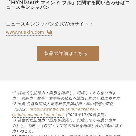
「MYND360® マインド フル」に関する問い合わせはニ
ュースキンジャパン
ニュースキンジャパン公式Webサイト：
www.nuskin.com
製品の詳細はこちら
*1 視覚的な記憶力：図形を認識し、記憶してから思い出す
力； 判断力：数字・文字等の情報を認識し次の行動に移す力
*2 出典 公益財団法人長寿科学振興財団「脳の形態の変化」
（2022）
https://www.tyojyu.or.jp/net/kenkou-
tyoju/rouka/nou-keitai.html
（2025年12月9日参照）
*3 視覚的な記憶力（図形を認識し、記憶してから思い出す
力）と、判断力（数字・文字等の情報を認識し次の行動に移す
力）のこと。