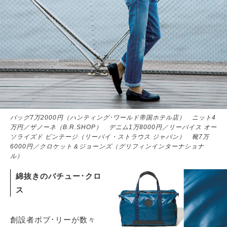
バッグ7万2000円（ハンティング･ワールド帝国ホテル店） ニット4
万円／ザノーネ（B.R.SHOP） デニム1万8000円／リーバイス オー
ソライズド ビンテージ（リーバイ・ストラウス ジャパン） 靴7万
6000円／クロケット＆ジョーンズ（グリフィンインターナショナ
ル）
綿抜きのバチュー･クロ
ス
創設者ボブ･リーが数々