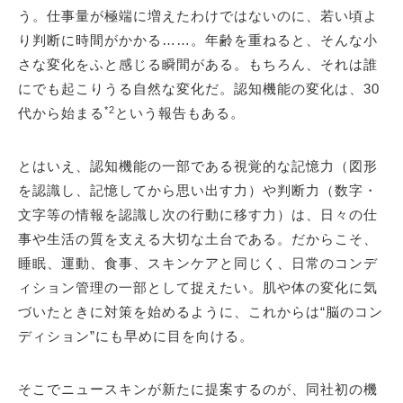
う。仕事量が極端に増えたわけではないのに、若い頃よ
り判断に時間がかかる……。年齢を重ねると、そんな小
さな変化をふと感じる瞬間がある。もちろん、それは誰
にでも起こりうる自然な変化だ。認知機能の変化は、30
*2
代から始まる
という報告もある。
とはいえ、認知機能の一部である視覚的な記憶力（図形
を認識し、記憶してから思い出す力）や判断力（数字・
文字等の情報を認識し次の行動に移す力）は、日々の仕
事や生活の質を支える大切な土台である。だからこそ、
睡眠、運動、食事、スキンケアと同じく、日常のコンデ
ィション管理の一部として捉えたい。肌や体の変化に気
づいたときに対策を始めるように、これからは“脳のコン
ディション”にも早めに目を向ける。
そこでニュースキンが新たに提案するのが、同社初の機