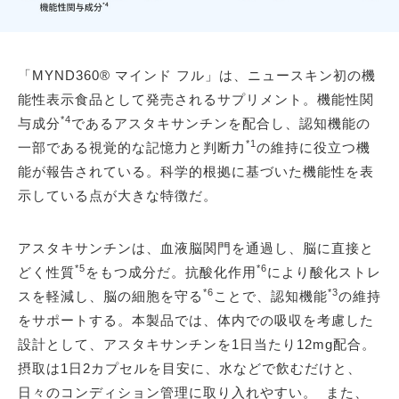
「MYND360® マインド フル」は、ニュースキン初の機
能性表示食品として発売されるサプリメント。機能性関
*4
与成分
であるアスタキサンチンを配合し、認知機能の
*1
一部である視覚的な記憶力と判断力
の維持に役立つ機
能が報告されている。科学的根拠に基づいた機能性を表
示している点が大きな特徴だ。
アスタキサンチンは、血液脳関門を通過し、脳に直接と
*5
*6
どく性質
をもつ成分だ。抗酸化作用
により酸化ストレ
*6
*3
スを軽減し、脳の細胞を守る
ことで、認知機能
の維持
をサポートする。本製品では、体内での吸収を考慮した
設計として、アスタキサンチンを1日当たり12mg配合。
摂取は1日2カプセルを目安に、水などで飲むだけと、
日々のコンディション管理に取り入れやすい。 また、