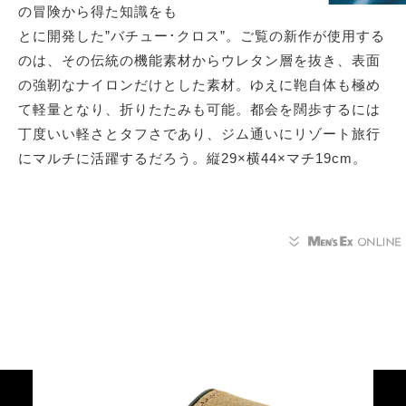
の冒険から得た知識をも
とに開発した”バチュー･クロス”。ご覧の新作が使用する
のは、その伝統の機能素材からウレタン層を抜き、表面
の強靭なナイロンだけとした素材。ゆえに鞄自体も極め
て軽量となり、折りたたみも可能。都会を闊歩するには
丁度いい軽さとタフさであり、ジム通いにリゾート旅行
にマルチに活躍するだろう。縦29×横44×マチ19cm。