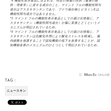
*4 機能性表示食品に含まれる、特定の保健の目的（健康の維
持・増進等）に資する成分のこと。マインド フルの機能性関与
成分はアスタキサンチンであり、ブドウ抽出物とビタミンEは
機能性関与成分ではありません。
*5 マインド フルの機能性表示食品としての届け出情報に、ア
スタキサンチン（機能性関与成分）が脳に直接とどくというメ
カニズムが明記されているため。
*6 マインド フルの機能性表示食品としての届け出情報に、ア
スタキサンチンは抗酸化作用により酸化ストレスを軽減し、脳
内細胞を保護することで認知機能の低下を改善することが、認
知機能改善のメカニズムのひとつとして明記されているため。
TAG：
ニュースキン