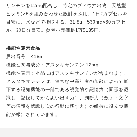
サンチンを12mg配合し、特定のブドウ抽出物、天然型
ビタミンEを組み合わせた設計を採用。1日2カプセルを
目安に、水などで摂取する。31.8g、530mg×60カプセ
ル、30日分目安。参考小売価格1万5135円。
機能性表示食品
届出番号：K185
機能性関与成分：アスタキサンチン 12mg
機能性表示：本品にはアスタキサンチンが含まれます。
アスタキサンチンは、健常な中高年者の加齢によって低
下する認知機能の一部である視覚的な記憶力（図形を認
識し、記憶してから思い出す力）、判断力（数字・文字
等の情報を認識し次の行動に移す力）の維持に役立つ機
能が報告されています。