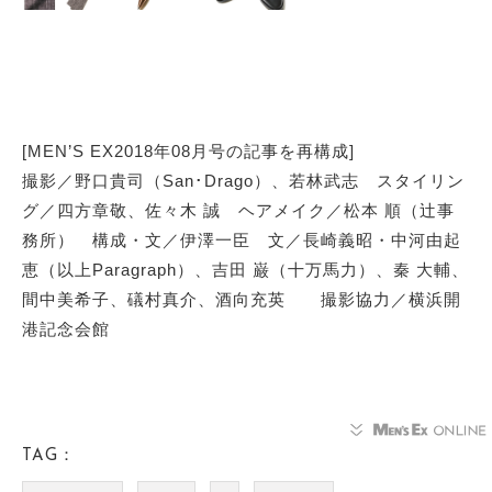
[MEN’S EX2018年08月号の記事を再構成]
撮影／野口貴司（San･Drago）、若林武志 スタイリン
グ／四方章敬、佐々木 誠 ヘアメイク／松本 順（辻事
務所） 構成・文／伊澤一臣 文／長崎義昭・中河由起
恵（以上Paragraph）、吉田 巌（十万馬力）、秦 大輔、
間中美希子、礒村真介、酒向充英 撮影協力／横浜開
港記念会館
TAG：