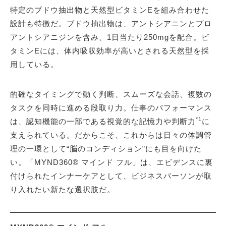
特定のブドウ抽出物と天然型ビタミンEを組み合わせた
設計も特徴だ。ブドウ抽出物は、アントシアニンとプロ
アントシアニジンを含み、1日当たり250mgを配合。ビ
タミンEには、体内吸収効率が高いとされる天然型を採
用している。
的確なタイミングで動く判断、スムーズな会話、複数の
タスクを同時に進める段取り力。仕事のパフォーマンス
*1
は、認知機能の一部である視覚的な記憶力や判断力
に
支えられている。だからこそ、これからは日々の体調管
理の一環として“脳のコンディション”にも目を向けた
い。「MYND360® マインド フル」は、エビデンスに裏
付けられたインナーケアとして、ビジネスパーソンが取
り入れたい新たな選択肢だ。