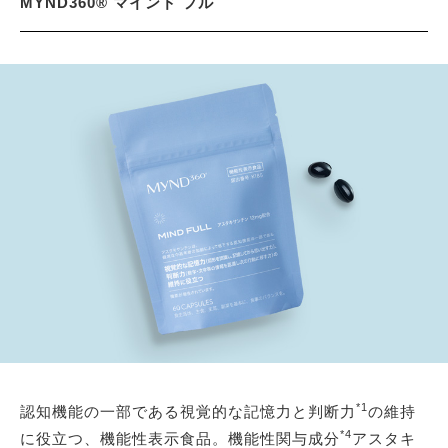
MYND360® マインド フル
*1
認知機能の一部である視覚的な記憶力と判断力
の維持
*4
に役立つ、機能性表示食品。機能性関与成分
アスタキ