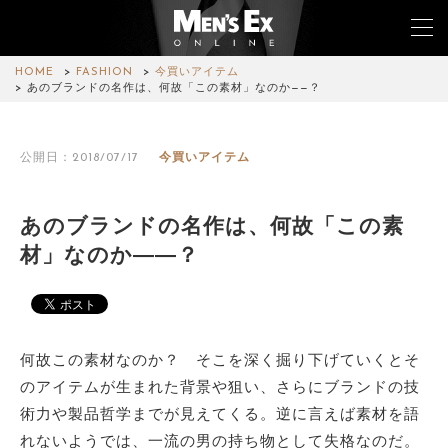
HOME
FASHION
今買いアイテム
あのブランドの名作は、何故「この素材」なのか——？
TOP
公開日：2018/07/17
今買いアイテム
FASHION
WATCH
あのブランドの名作は、何故「この素
材」なのか——？
CAR&BIKE
LIFESTYLE
COLUMN
何故この素材なのか？ そこを深く掘り下げていくとそ
のアイテムが生まれた背景や狙い、さらにブランドの技
MAGAZINE
術力や製品哲学までが見えてくる。逆に言えば素材を語
れないようでは、一流の男の持ち物として失格なのだ。
ABOUT SITE