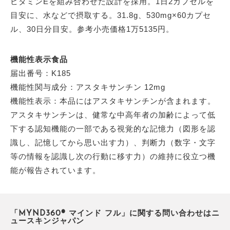
ビタミンEを組み合わせた設計を採用。1日2カプセルを
目安に、水などで摂取する。31.8g、530mg×60カプセ
ル、30日分目安。参考小売価格1万5135円。
機能性表示食品
届出番号：K185
機能性関与成分：アスタキサンチン 12mg
機能性表示：本品にはアスタキサンチンが含まれます。
アスタキサンチンは、健常な中高年者の加齢によって低
下する認知機能の一部である視覚的な記憶力（図形を認
識し、記憶してから思い出す力）、判断力（数字・文字
等の情報を認識し次の行動に移す力）の維持に役立つ機
能が報告されています。
「MYND360® マインド フル」に関する問い合わせはニ
ュースキンジャパン