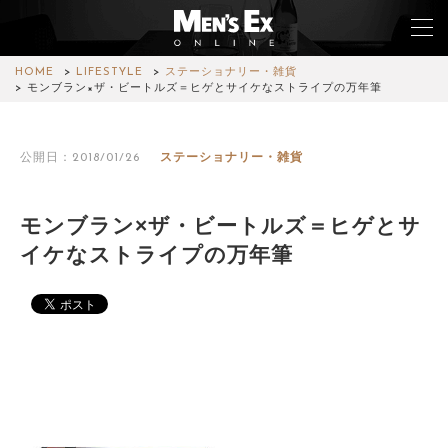
HOME
LIFESTYLE
ステーショナリー・雑貨
モンブラン×ザ・ビートルズ＝ヒゲとサイケなストライプの万年筆
TOP
公開日：2018/01/26
ステーショナリー・雑貨
FASHION
WATCH
モンブラン×ザ・ビートルズ＝ヒゲとサ
イケなストライプの万年筆
CAR&BIKE
LIFESTYLE
COLUMN
MAGAZINE
ABOUT SITE