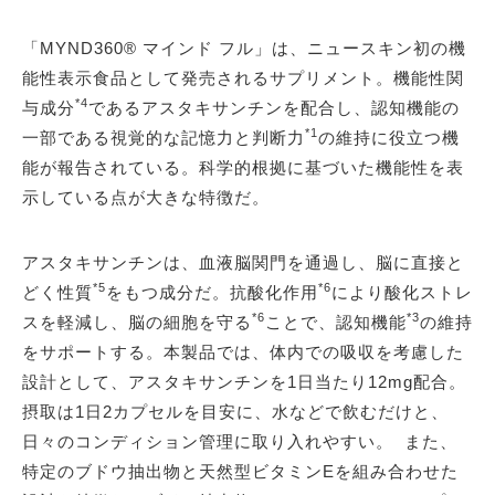
「MYND360® マインド フル」は、ニュースキン初の機
能性表示食品として発売されるサプリメント。機能性関
*4
与成分
であるアスタキサンチンを配合し、認知機能の
*1
一部である視覚的な記憶力と判断力
の維持に役立つ機
能が報告されている。科学的根拠に基づいた機能性を表
示している点が大きな特徴だ。
アスタキサンチンは、血液脳関門を通過し、脳に直接と
*5
*6
どく性質
をもつ成分だ。抗酸化作用
により酸化ストレ
*6
*3
スを軽減し、脳の細胞を守る
ことで、認知機能
の維持
をサポートする。本製品では、体内での吸収を考慮した
設計として、アスタキサンチンを1日当たり12mg配合。
摂取は1日2カプセルを目安に、水などで飲むだけと、
日々のコンディション管理に取り入れやすい。 また、
特定のブドウ抽出物と天然型ビタミンEを組み合わせた