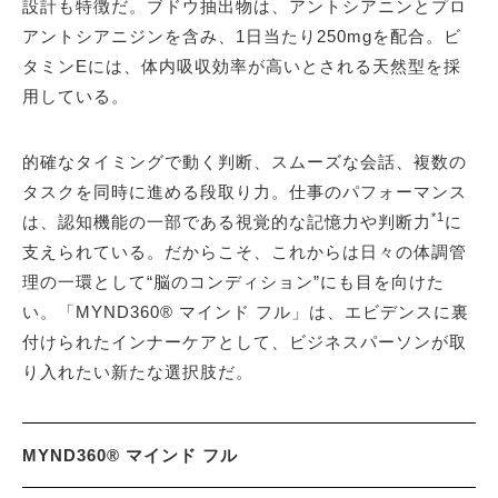
設計も特徴だ。ブドウ抽出物は、アントシアニンとプロ
アントシアニジンを含み、1日当たり250mgを配合。ビ
タミンEには、体内吸収効率が高いとされる天然型を採
用している。
的確なタイミングで動く判断、スムーズな会話、複数の
タスクを同時に進める段取り力。仕事のパフォーマンス
*1
は、認知機能の一部である視覚的な記憶力や判断力
に
支えられている。だからこそ、これからは日々の体調管
理の一環として“脳のコンディション”にも目を向けた
い。「MYND360® マインド フル」は、エビデンスに裏
付けられたインナーケアとして、ビジネスパーソンが取
り入れたい新たな選択肢だ。
MYND360® マインド フル