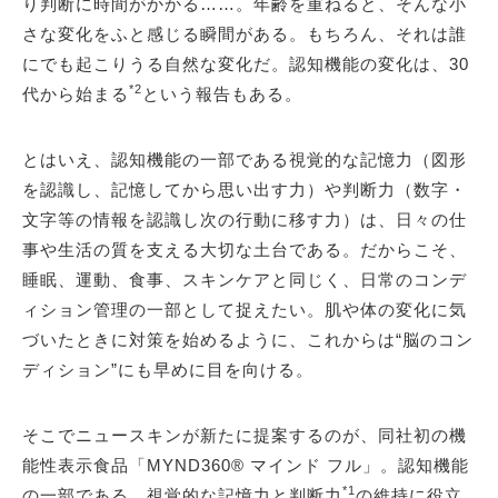
り判断に時間がかかる……。年齢を重ねると、そんな小
さな変化をふと感じる瞬間がある。もちろん、それは誰
にでも起こりうる自然な変化だ。認知機能の変化は、30
*2
代から始まる
という報告もある。
とはいえ、認知機能の一部である視覚的な記憶力（図形
を認識し、記憶してから思い出す力）や判断力（数字・
文字等の情報を認識し次の行動に移す力）は、日々の仕
事や生活の質を支える大切な土台である。だからこそ、
睡眠、運動、食事、スキンケアと同じく、日常のコンデ
ィション管理の一部として捉えたい。肌や体の変化に気
づいたときに対策を始めるように、これからは“脳のコン
ディション”にも早めに目を向ける。
そこでニュースキンが新たに提案するのが、同社初の機
能性表示食品「MYND360® マインド フル」。認知機能
*1
の一部である、視覚的な記憶力と判断力
の維持に役立