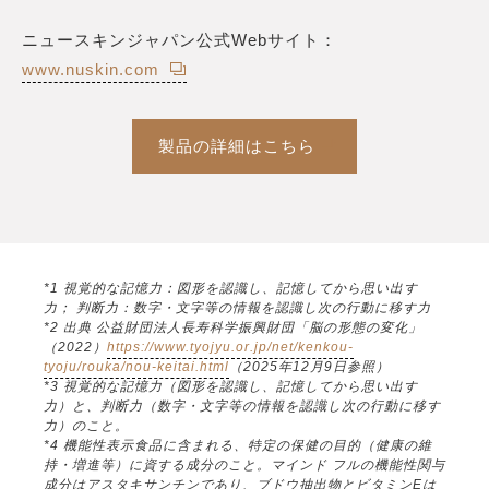
ニュースキンジャパン公式Webサイト：
www.nuskin.com
製品の詳細はこちら
*1 視覚的な記憶力：図形を認識し、記憶してから思い出す
力； 判断力：数字・文字等の情報を認識し次の行動に移す力
*2 出典 公益財団法人長寿科学振興財団「脳の形態の変化」
（2022）
https://www.tyojyu.or.jp/net/kenkou-
tyoju/rouka/nou-keitai.html
（2025年12月9日参照）
*3 視覚的な記憶力（図形を認識し、記憶してから思い出す
力）と、判断力（数字・文字等の情報を認識し次の行動に移す
力）のこと。
*4 機能性表示食品に含まれる、特定の保健の目的（健康の維
持・増進等）に資する成分のこと。マインド フルの機能性関与
成分はアスタキサンチンであり、ブドウ抽出物とビタミンEは