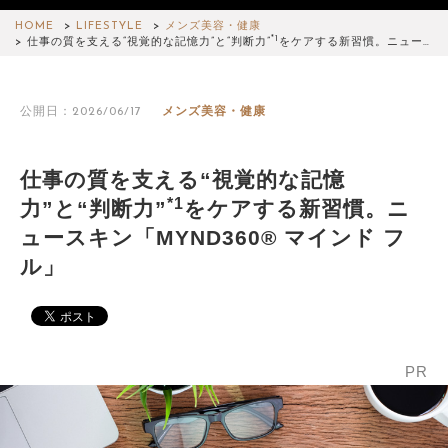
HOME
LIFESTYLE
メンズ美容・健康
*1
仕事の質を支える“視覚的な記憶力”と“判断力”
をケアする新習慣。ニュー…
公開日：2026/06/17
メンズ美容・健康
仕事の質を支える“視覚的な記憶
*1
力”と“判断力”
をケアする新習慣。ニ
ュースキン「MYND360® マインド フ
ル」
PR