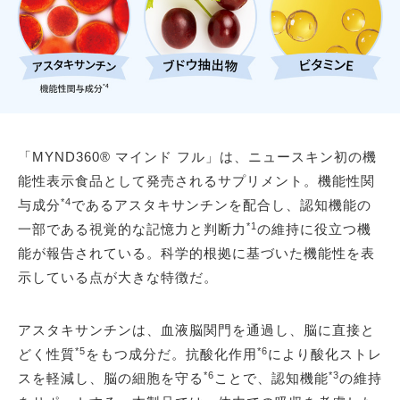
「MYND360® マインド フル」は、ニュースキン初の機
能性表示食品として発売されるサプリメント。機能性関
*4
与成分
であるアスタキサンチンを配合し、認知機能の
*1
一部である視覚的な記憶力と判断力
の維持に役立つ機
能が報告されている。科学的根拠に基づいた機能性を表
示している点が大きな特徴だ。
アスタキサンチンは、血液脳関門を通過し、脳に直接と
*5
*6
どく性質
をもつ成分だ。抗酸化作用
により酸化ストレ
*6
*3
スを軽減し、脳の細胞を守る
ことで、認知機能
の維持