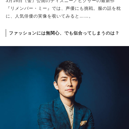
3月16日（金）公開のディズニー／ピクサーの最新作
『リメンバー・ミー』では、声優にも挑戦。服の話を枕
に、人気俳優の実像を覗いてみると……。
サイトマップ
ファッションには無関心、でも似合ってしまうのは？