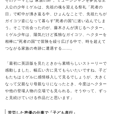
そのテーマとは”家族の絆”。ミュージシャンを夢見る主
人公の少年ミゲルは、先祖の魂を迎える祭礼「死者の
日」で町中が沸き返る中、ひょんなことで、先祖たちが
ガイコツ姿になって暮らす”死者の国”に迷い込んでしま
う。そこで出会ったのが、藤木さんが演じるヘクター。
ミゲル少年は、陽気だけど孤独なガイコツ、ヘクターを
相棒に”死者の国”で冒険を繰り広げる中で、時を超えて
つながる家族の奇跡に遭遇する……。
「最初に英語版を見たときから素晴らしいストーリーで
感動しました。幅広い方に見てもらいたいですね。子ど
もたちはミゲルに感情移入して見るでしょうが、大きく
なって父親なり母親なりになったとき、今度はヘクター
や他の登場人物の立場でも見られる。そうやって、ずっ
と見続けていける作品だと思います」
苦労した声優の仕事で「子ども孝行」