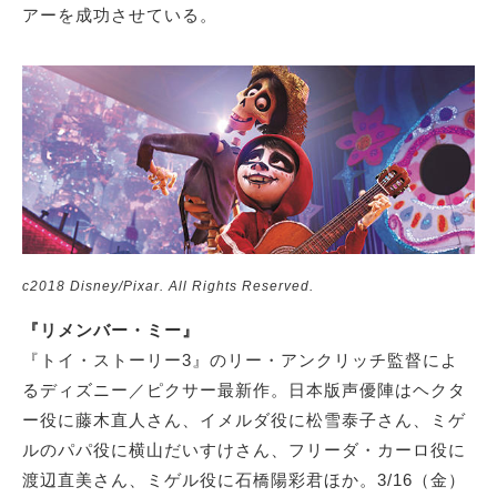
アーを成功させている。
c2018 Disney/Pixar. All Rights Reserved.
『リメンバー・ミー』
『トイ・ストーリー3』のリー・アンクリッチ監督によ
るディズニー／ピクサー最新作。日本版声優陣はヘクタ
ー役に藤木直人さん、イメルダ役に松雪泰子さん、ミゲ
ルのパパ役に横山だいすけさん、フリーダ・カーロ役に
渡辺直美さん、ミゲル役に石橋陽彩君ほか。3/16（金）