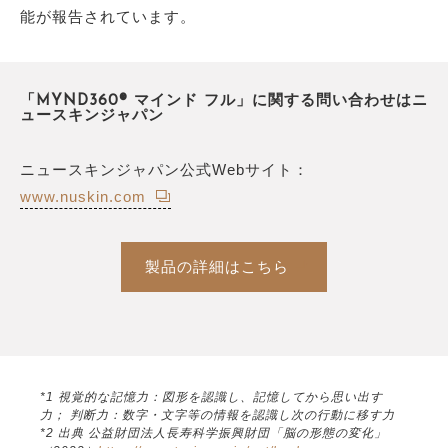
能が報告されています。
「MYND360® マインド フル」に関する問い合わせはニ
ュースキンジャパン
ニュースキンジャパン公式Webサイト：
www.nuskin.com
製品の詳細はこちら
*1 視覚的な記憶力：図形を認識し、記憶してから思い出す
力； 判断力：数字・文字等の情報を認識し次の行動に移す力
*2 出典 公益財団法人長寿科学振興財団「脳の形態の変化」