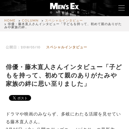
HOME
COLUMN
スペシャルインタビュー
俳優・藤木直人さんインタビュー「子どもを持って、初めて親のありがた
みや家族の絆…
TOP
公開日：2018/03/10
スペシャルインタビュー
FASHION
WATCH
俳優・藤木直人さんインタビュー「子ど
もを持って、初めて親のありがたみや
CAR&BIKE
家族の絆に思い至りました」
LIFESTYLE
COLUMN
ドラマや映画のみならず、多岐にわたる活躍を見せてい
MAGAZINE
る藤木直人さん。
ABOUT SITE