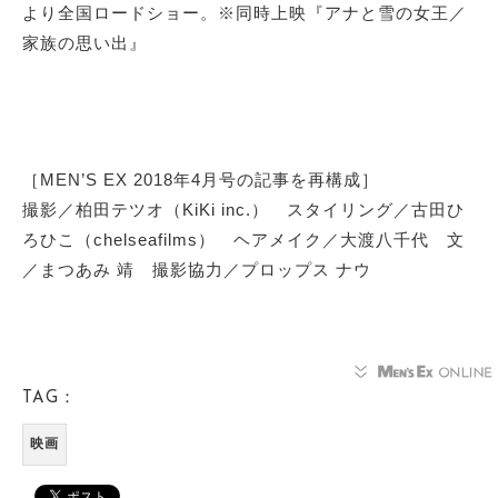
より全国ロードショー。※同時上映『アナと雪の女王／
家族の思い出』
［MEN’S EX 2018年4月号の記事を再構成］
撮影／柏田テツオ（KiKi inc.） スタイリング／古田ひ
ろひこ（chelseafilms） ヘアメイク／大渡八千代 文
／まつあみ 靖 撮影協力／プロップス ナウ
TAG：
映画