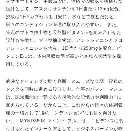
をサポートする。本製品では、体内での吸収を考慮した
設計として、アスタキサンチンを1日当たり12mg配合。
摂取は1日2カプセルを目安に、水などで飲むだけと、
日々のコンディション管理に取り入れやすい。 また、
特定のブドウ抽出物と天然型ビタミンEを組み合わせた
設計も特徴だ。ブドウ抽出物は、アントシアニンとプロ
アントシアニジンを含み、1日当たり250mgを配合。ビ
タミンEには、体内吸収効率が高いとされる天然型を採
用している。
的確なタイミングで動く判断、スムーズな会話、複数の
タスクを同時に進める段取り力。仕事のパフォーマンス
*1
は、認知機能の一部である視覚的な記憶力や判断力
に
支えられている。だからこそ、これからは日々の体調管
理の一環として“脳のコンディション”にも目を向けた
い。「MYND360® マインド フル」は、エビデンスに裏
付けられたインナーケアとして、ビジネスパーソンが取