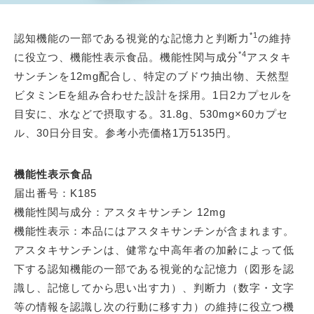
*1
認知機能の一部である視覚的な記憶力と判断力
の維持
*4
に役立つ、機能性表示食品。機能性関与成分
アスタキ
サンチンを12mg配合し、特定のブドウ抽出物、天然型
ビタミンEを組み合わせた設計を採用。1日2カプセルを
目安に、水などで摂取する。31.8g、530mg×60カプセ
ル、30日分目安。参考小売価格1万5135円。
機能性表示食品
届出番号：K185
機能性関与成分：アスタキサンチン 12mg
機能性表示：本品にはアスタキサンチンが含まれます。
アスタキサンチンは、健常な中高年者の加齢によって低
下する認知機能の一部である視覚的な記憶力（図形を認
識し、記憶してから思い出す力）、判断力（数字・文字
等の情報を認識し次の行動に移す力）の維持に役立つ機