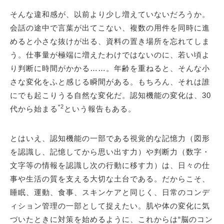
そんな違和感が、以前より少し増えていないだろうか。
会話の途中で言葉が出てこない、複数の用件を同時に進
めると小さな抜けが出る、資料の置き場所を忘れてしま
う。仕事量が極端に増えたわけではないのに、若い頃よ
り判断に時間がかかる……。年齢を重ねると、そんな小
さな変化をふと感じる瞬間がある。もちろん、それは誰
にでも起こりうる自然な変化だ。認知機能の変化は、30
*2
代から始まる
という報告もある。
とはいえ、認知機能の一部である視覚的な記憶力（図形
を認識し、記憶してから思い出す力）や判断力（数字・
文字等の情報を認識し次の行動に移す力）は、日々の仕
事や生活の質を支える大切な土台である。だからこそ、
睡眠、運動、食事、スキンケアと同じく、日常のコンデ
ィション管理の一部として捉えたい。肌や体の変化に気
づいたときに対策を始めるように、これからは“脳のコン