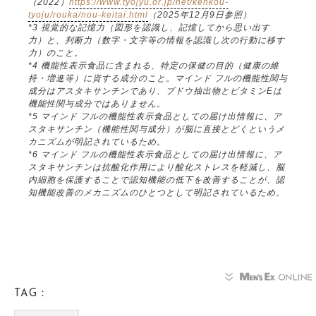
（2022）
https://www.tyojyu.or.jp/net/kenkou-
tyoju/rouka/nou-keitai.html
（2025年12月9日参照）
*3 視覚的な記憶力（図形を認識し、記憶してから思い出す
力）と、判断力（数字・文字等の情報を認識し次の行動に移す
力）のこと。
*4 機能性表示食品に含まれる、特定の保健の目的（健康の維
持・増進等）に資する成分のこと。マインド フルの機能性関与
成分はアスタキサンチンであり、ブドウ抽出物とビタミンEは
機能性関与成分ではありません。
*5 マインド フルの機能性表示食品としての届け出情報に、ア
スタキサンチン（機能性関与成分）が脳に直接とどくというメ
カニズムが明記されているため。
*6 マインド フルの機能性表示食品としての届け出情報に、ア
スタキサンチンは抗酸化作用により酸化ストレスを軽減し、脳
内細胞を保護することで認知機能の低下を改善することが、認
知機能改善のメカニズムのひとつとして明記されているため。
TAG：