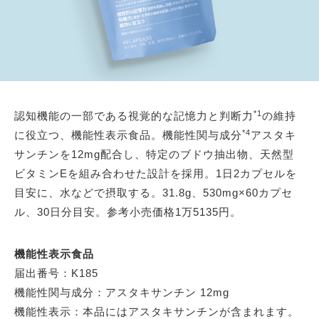
*1
認知機能の一部である視覚的な記憶力と判断力
の維持
*4
に役立つ、機能性表示食品。機能性関与成分
アスタキ
サンチンを12mg配合し、特定のブドウ抽出物、天然型
ビタミンEを組み合わせた設計を採用。1日2カプセルを
目安に、水などで摂取する。31.8g、530mg×60カプセ
ル、30日分目安。参考小売価格1万5135円。
機能性表示食品
届出番号：K185
機能性関与成分：アスタキサンチン 12mg
機能性表示：本品にはアスタキサンチンが含まれます。