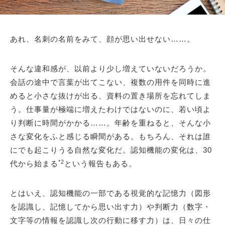
あれ、名刺の名前をみて、顔が思い出せない……。
そんな違和感が、以前より少し増えていないだろうか。
会話の途中で言葉が出てこない、複数の用件を同時に進
めると小さな抜けが出る、資料の置き場所を忘れてしま
う。仕事量が極端に増えたわけではないのに、若い頃よ
り判断に時間がかかる……。年齢を重ねると、そんな小
さな変化をふと感じる瞬間がある。もちろん、それは誰
にでも起こりうる自然な変化だ。認知機能の変化は、30
*2
代から始まる
という報告もある。
とはいえ、認知機能の一部である視覚的な記憶力（図形
を認識し、記憶してから思い出す力）や判断力（数字・
文字等の情報を認識し次の行動に移す力）は、日々の仕