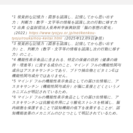
*1 視覚的な記憶力：図形を認識し、記憶してから思い出す
力； 判断力：数字・文字等の情報を認識し次の行動に移す力
*2 出典 公益財団法人長寿科学振興財団「脳の形態の変化」
（2022）
https://www.tyojyu.or.jp/net/kenkou-
tyoju/rouka/nou-keitai.html
（2025年12月9日参照）
*3 視覚的な記憶力（図形を認識し、記憶してから思い出す
力）と、判断力（数字・文字等の情報を認識し次の行動に移す
力）のこと。
*4 機能性表示食品に含まれる、特定の保健の目的（健康の維
持・増進等）に資する成分のこと。マインド フルの機能性関与
成分はアスタキサンチンであり、ブドウ抽出物とビタミンEは
機能性関与成分ではありません。
*5 マインド フルの機能性表示食品としての届け出情報に、ア
スタキサンチン（機能性関与成分）が脳に直接とどくというメ
カニズムが明記されているため。
*6 マインド フルの機能性表示食品としての届け出情報に、ア
スタキサンチンは抗酸化作用により酸化ストレスを軽減し、脳
内細胞を保護することで認知機能の低下を改善することが、認
知機能改善のメカニズムのひとつとして明記されているため。