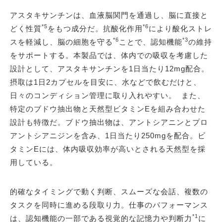
アスタキサンチンは、血液脳関門を通過し、脳に直接と
*5
*6
どく性質
をもつ成分だ。抗酸化作用
により酸化ストレ
*6
*3
スを軽減し、脳の細胞を守る
ことで、認知機能
の維持
をサポートする。本製品では、体内での吸収を考慮した
設計として、アスタキサンチンを1日当たり12mg配合。
摂取は1日2カプセルを目安に、水などで飲むだけと、
日々のコンディション管理に取り入れやすい。 また、
特定のブドウ抽出物と天然型ビタミンEを組み合わせた
設計も特徴だ。ブドウ抽出物は、アントシアニンとプロ
アントシアニジンを含み、1日当たり250mgを配合。ビ
タミンEには、体内吸収効率が高いとされる天然型を採
用している。
的確なタイミングで動く判断、スムーズな会話、複数の
タスクを同時に進める段取り力。仕事のパフォーマンス
*1
は、認知機能の一部である視覚的な記憶力や判断力
に