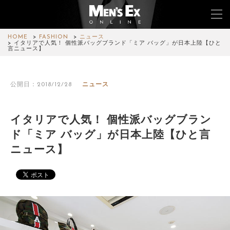
HOME
FASHION
ニュース
イタリアで人気！ 個性派バッグブランド「ミア バッグ」が日本上陸【ひと
言ニュース】
TOP
公開日：2018/12/28
ニュース
FASHION
WATCH
イタリアで人気！ 個性派バッグブラン
ド「ミア バッグ」が日本上陸【ひと言
CAR&BIKE
ニュース】
LIFESTYLE
COLUMN
MAGAZINE
ABOUT SITE