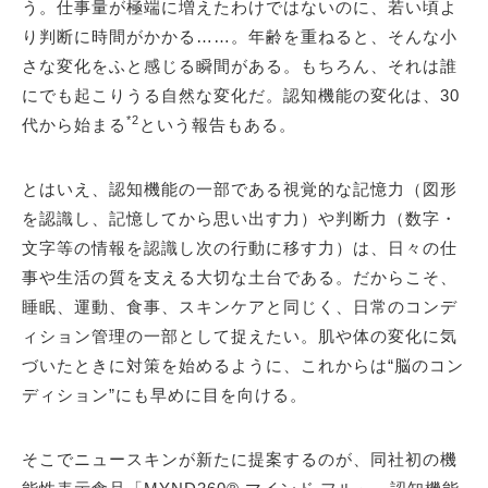
う。仕事量が極端に増えたわけではないのに、若い頃よ
り判断に時間がかかる……。年齢を重ねると、そんな小
さな変化をふと感じる瞬間がある。もちろん、それは誰
にでも起こりうる自然な変化だ。認知機能の変化は、30
*2
代から始まる
という報告もある。
とはいえ、認知機能の一部である視覚的な記憶力（図形
を認識し、記憶してから思い出す力）や判断力（数字・
文字等の情報を認識し次の行動に移す力）は、日々の仕
事や生活の質を支える大切な土台である。だからこそ、
睡眠、運動、食事、スキンケアと同じく、日常のコンデ
ィション管理の一部として捉えたい。肌や体の変化に気
づいたときに対策を始めるように、これからは“脳のコン
ディション”にも早めに目を向ける。
そこでニュースキンが新たに提案するのが、同社初の機