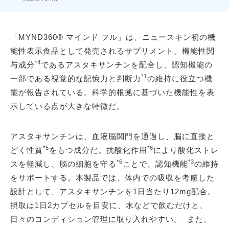
「MYND360® マインド フル」は、ニュースキン初の機
能性表示食品として発売されるサプリメント。機能性関
*4
与成分
であるアスタキサンチンを配合し、認知機能の
*1
一部である視覚的な記憶力と判断力
の維持に役立つ機
能が報告されている。科学的根拠に基づいた機能性を表
示している点が大きな特徴だ。
アスタキサンチンは、血液脳関門を通過し、脳に直接と
*5
*6
どく性質
をもつ成分だ。抗酸化作用
により酸化ストレ
*6
*3
スを軽減し、脳の細胞を守る
ことで、認知機能
の維持
をサポートする。本製品では、体内での吸収を考慮した
設計として、アスタキサンチンを1日当たり12mg配合。
摂取は1日2カプセルを目安に、水などで飲むだけと、
日々のコンディション管理に取り入れやすい。 また、