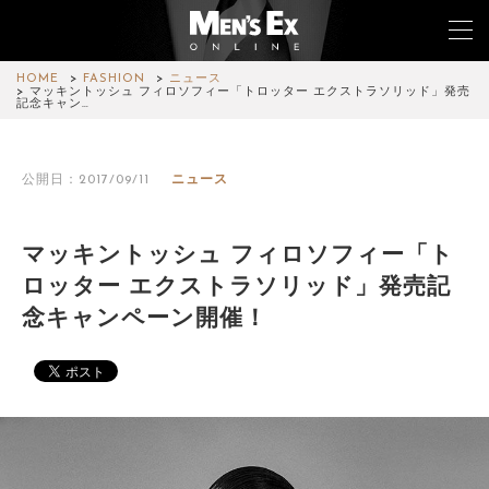
HOME
FASHION
ニュース
マッキントッシュ フィロソフィー「トロッター エクストラソリッド」発売
記念キャン…
TOP
公開日：2017/09/11
ニュース
FASHION
WATCH
マッキントッシュ フィロソフィー「ト
ロッター エクストラソリッド」発売記
CAR&BIKE
念キャンペーン開催！
LIFESTYLE
COLUMN
MAGAZINE
ABOUT SITE