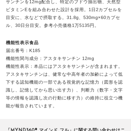
サンチンを12mg配合し、特定のブドウ抽出物、天然型
ビタミンEを組み合わせた設計を採用。1日2カプセルを
目安に、水などで摂取する。31.8g、530mg×60カプセ
ル、30日分目安。参考小売価格1万5135円。
機能性表示食品
届出番号：K185
機能性関与成分：アスタキサンチン 12mg
機能性表示：本品にはアスタキサンチンが含まれます。
アスタキサンチンは、健常な中高年者の加齢によって低
下する認知機能の一部である視覚的な記憶力（図形を認
識し、記憶してから思い出す力）、判断力（数字・文字
等の情報を認識し次の行動に移す力）の維持に役立つ機
能が報告されています。
「MYND360® マインド フル」に関する問い合わせはニ