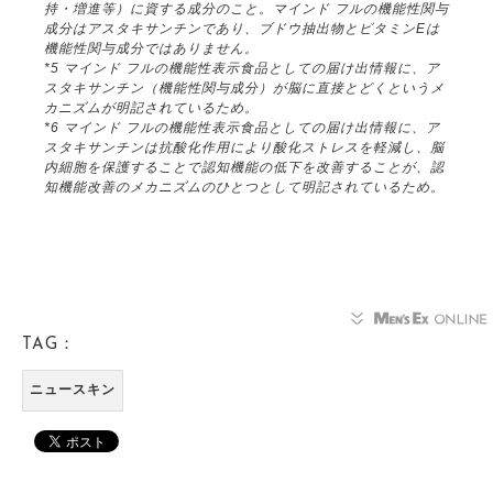
持・増進等）に資する成分のこと。マインド フルの機能性関与
成分はアスタキサンチンであり、ブドウ抽出物とビタミンEは
機能性関与成分ではありません。
*5 マインド フルの機能性表示食品としての届け出情報に、ア
スタキサンチン（機能性関与成分）が脳に直接とどくというメ
カニズムが明記されているため。
*6 マインド フルの機能性表示食品としての届け出情報に、ア
スタキサンチンは抗酸化作用により酸化ストレスを軽減し、脳
内細胞を保護することで認知機能の低下を改善することが、認
知機能改善のメカニズムのひとつとして明記されているため。
TAG：
ニュースキン