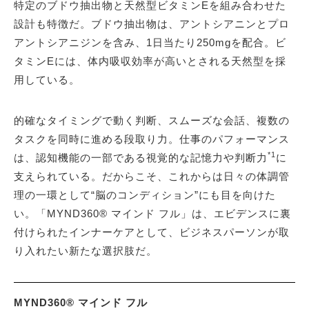
特定のブドウ抽出物と天然型ビタミンEを組み合わせた
設計も特徴だ。ブドウ抽出物は、アントシアニンとプロ
アントシアニジンを含み、1日当たり250mgを配合。ビ
タミンEには、体内吸収効率が高いとされる天然型を採
用している。
的確なタイミングで動く判断、スムーズな会話、複数の
タスクを同時に進める段取り力。仕事のパフォーマンス
*1
は、認知機能の一部である視覚的な記憶力や判断力
に
支えられている。だからこそ、これからは日々の体調管
理の一環として“脳のコンディション”にも目を向けた
い。「MYND360® マインド フル」は、エビデンスに裏
付けられたインナーケアとして、ビジネスパーソンが取
り入れたい新たな選択肢だ。
MYND360® マインド フル