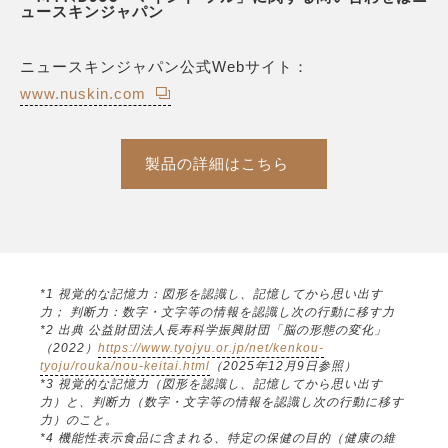
ュースキンジャパン
ニュースキンジャパン公式Webサイト：
www.nuskin.com
製品の詳細はこちら
*1 視覚的な記憶力：図形を認識し、記憶してから思い出す
力； 判断力：数字・文字等の情報を認識し次の行動に移す力
*2 出典 公益財団法人長寿科学振興財団「脳の形態の変化」
（2022）
https://www.tyojyu.or.jp/net/kenkou-
tyoju/rouka/nou-keitai.html
（2025年12月9日参照）
*3 視覚的な記憶力（図形を認識し、記憶してから思い出す
力）と、判断力（数字・文字等の情報を認識し次の行動に移す
力）のこと。
*4 機能性表示食品に含まれる、特定の保健の目的（健康の維