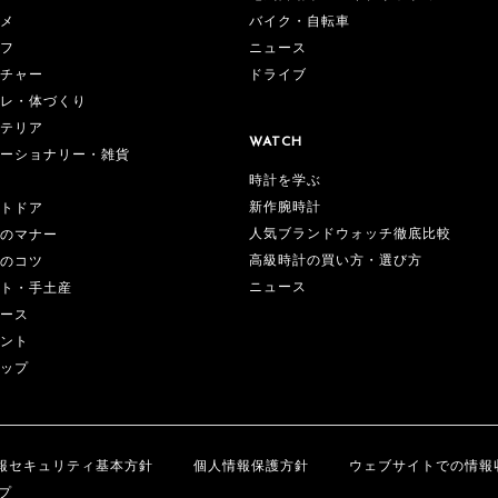
メ
バイク・自転車
フ
ニュース
チャー
ドライブ
レ・体づくり
テリア
WATCH
ーショナリー・雑貨
時計を学ぶ
新作腕時計
トドア
人気ブランドウォッチ徹底比較
のマナー
高級時計の買い方・選び方
のコツ
ニュース
ト・手土産
ース
ント
ップ
報セキュリティ基本方針
個人情報保護方針
ウェブサイトでの情報
プ