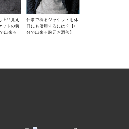
も上品見え
仕事で着るジャケットを休
ケットの装
日にも活用するには？【1
分で出来る
分で出来る胸元お洒落】