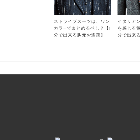
ストライプスーツは、ワン
イタリア
カラ―でまとめるベし？【1
を感じる黄
分で出来る胸元お洒落】
分で出来