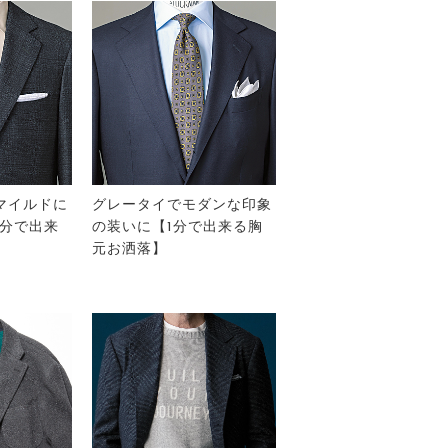
マイルドに
グレータイでモダンな印象
1分で出来
の装いに【1分で出来る胸
元お洒落】