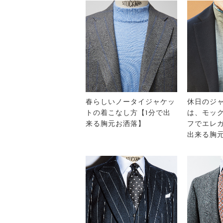
春らしいノータイジャケッ
休日のジ
トの着こなし方【1分で出
は、モッ
来る胸元お洒落】
フでエレガ
出来る胸