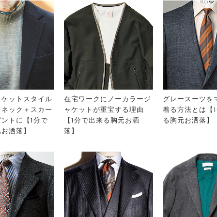
ャケットスタイル
在宅ワークにノーカラージ
グレースーツを
クネック＋スカー
ャケットが重宝する理由
着る方法とは【
ントに【1分で
【1分で出来る胸元お洒
る胸元お洒落】
元お洒落】
落】