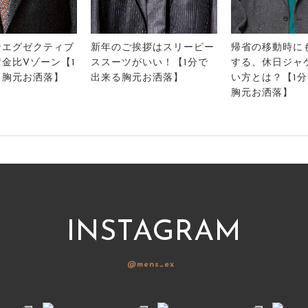
ンエグゼクティブ
新年のご挨拶はスリーピー
帰省の移動時に
金比Vゾーン【1
ススーツがいい！【1分で
する、休日ジャ
る胸元お洒落】
出来る胸元お洒落】
い方とは？【1
胸元お洒落】
INSTAGRAM
@mens_ex