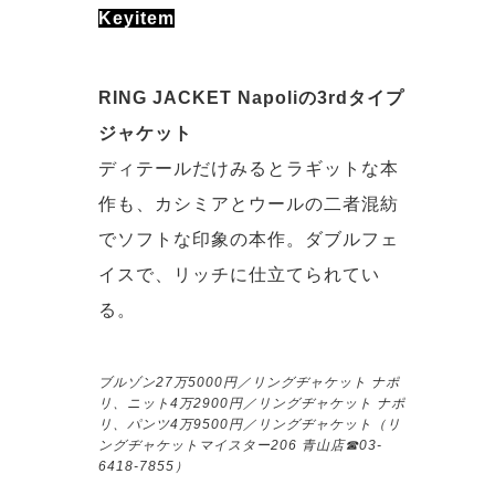
Keyitem
RING JACKET Napoliの3rdタイプ
ジャケット
ディテールだけみるとラギットな本
作も、カシミアとウールの二者混紡
でソフトな印象の本作。ダブルフェ
イスで、リッチに仕立てられてい
る。
ブルゾン27万5000円／リングヂャケット ナポ
リ、ニット4万2900円／リングヂャケット ナポ
リ、パンツ4万9500円／リングヂャケット（リ
ングヂャケットマイスター206 青山店☎︎03-
6418-7855）