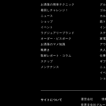
お洒落の簡単テクニック
グル
着回しチャレンジ！
ゴル
ニュース
カル
ショップ
筋ト
イベント
イン
ラグジュアリーブランド
ステ
オーダー・ビスポーク
家電
お洒落のマメ知識
アウ
靴磨き
大人
取材レポート・コラム
仕事
スナップ
ギフ
メンテナンス
ニュ
イベ
ショ
運営会社
情
サイトについて
世界文化社グルー