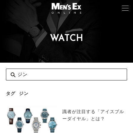
WATCH
TOP
FASHION
WATCH
CAR&BIKE
LIFESTYLE
タグ
ジン
COLUMN
識者が注目する「アイスブル
MAGAZINE
ーダイヤル」とは？
ABOUT SITE