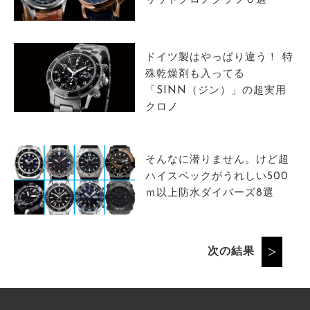
リットクロノグラフ６選
ドイツ製はやっぱり違う！ 特
殊乾燥剤も入ってる
「SINN（ジン）」の超実用
クロノ
そんなに潜りません。けど超
ハイスペックがうれしい500
ｍ以上防水ダイバーズ8選
次の結果