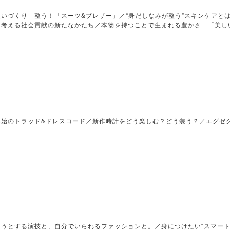
いづくり 整う！「スーツ&ブレザー」／“身だしなみが整う”スキンケアとは
に考える社会貢献の新たなかたち／本物を持つことで生まれる豊かさ 「美し
始のトラッド&ドレスコード／新作時計をどう楽しむ？どう装う？／エグゼク
うとする演技と、自分でいられるファッションと。／身につけたい“スマート