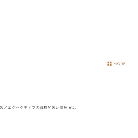
MORE
6／エグゼクティブの戦略的装い講座 etc.