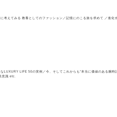
に考えてみる 教養としてのファッション／記憶にのこる旅を求めて ／進化
LUXURY LIFE 50の実例／今、そしてこれからも“本当に価値のある腕時計
識 etc.