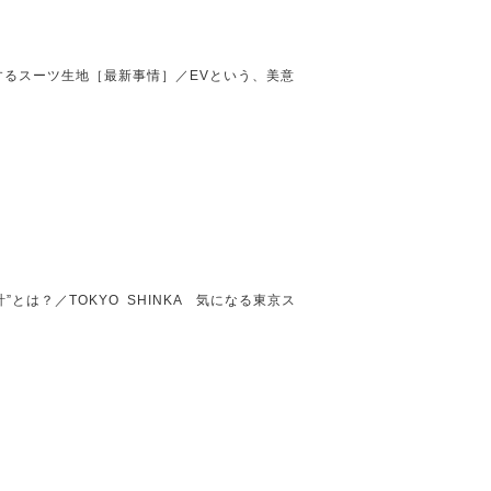
するスーツ生地［最新事情］／EVという、美意
”とは？／TOKYO SHINKA 気になる東京ス