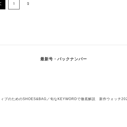
1
2
最新号・バックナンバー
ブのためのSHOES&BAG／旬なKEYWORDで徹底解説 新作ウォッチ202