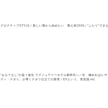
ゼクティブSTYLE／新しい期から始めたい 整え術2026／“ふたり”できもの
“おもてなし”が益々進化 ラグジュアリーホテル新時代へ／冬、極めればレ
ディ・ナポリ」が導くナポリ仕立ての新章／EVという、美意識 etc.