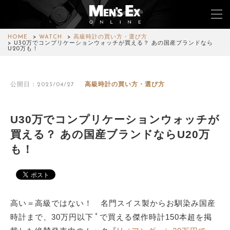
HOME
WATCH
高級時計の買い方・選び方
U30万でコンプリケーションウォッチが買える？ あの国産ブランドなら
U20万も！
TOP
公開日：2023/04/27
高級時計の買い方・選び方
FASHION
WATCH
U30万でコンプリケーションウォッチが
買える？ あの国産ブランドならU20万
CAR&BIKE
も！
LIFESTYLE
COLUMN
高い＝高級ではない！ 名⾨スイス製からお馴染み国産
MAGAZINE
＊
時計まで、30万円以下
で買える傑作時計150本超を掲
ABOUT SITE