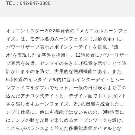
TEL：042-847-3380
オリエントスター2022年発表の「メカニカルムーンフェ
イズ」は、モデル名のムーンフェイズ（月齢表示）に、
パワーリザーブ表示とポインターデイトを搭載。“流
水”を表現した文字盤を採用し、12時位置にパワーリザー
ブ表示を装備。ゼンマイの巻き上げ残量を示すことで時
計が止まるのを防ぐ、実用的な便利機能である。また、
6時位置のインダイヤル内にはポインターデイトとムー
ンフェイズをダブルでセット。一般の日付表示より手の
込んだアナログ式デイトと、デザイン面でもエレガント
さを醸し出すムーンフェイズ、2つの機能を統合したコ
ンプリ仕様に。他にも機能ではないものの、9時位置に
はテンプの動きが目で楽しめるオープンワークを設け、
これらがバランスよく並んだ多機能表示ダイヤルとな