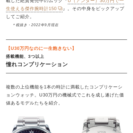
載した絶賛発売中のムック『
U（アンダー）30万円で一
生使える傑作腕時計150
』。その中身をピックアップ
してご紹介。
サイトマップ
＊税抜き・2022年9月現在
【U30万円なのに一生飽きない】
搭載機能、3つ以上
憧れコンプリケーション
複数の上位機能を1本の時計に満載したコンプリケーシ
ョンウォッチ。U30万円の機械式でこれを成し遂げた価
値あるモデルたちを紹介。