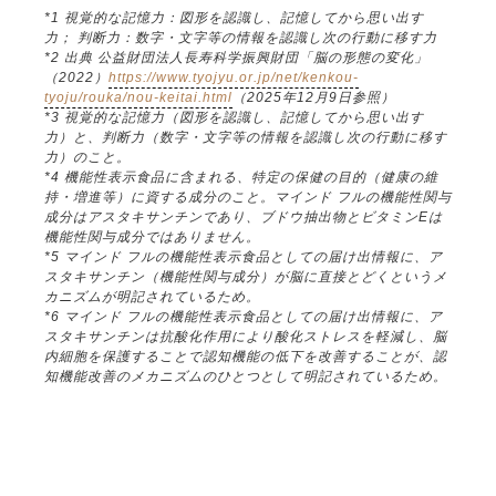
*1 視覚的な記憶力：図形を認識し、記憶してから思い出す
力； 判断力：数字・文字等の情報を認識し次の行動に移す力
*2 出典 公益財団法人長寿科学振興財団「脳の形態の変化」
（2022）
https://www.tyojyu.or.jp/net/kenkou-
tyoju/rouka/nou-keitai.html
（2025年12月9日参照）
*3 視覚的な記憶力（図形を認識し、記憶してから思い出す
力）と、判断力（数字・文字等の情報を認識し次の行動に移す
力）のこと。
*4 機能性表示食品に含まれる、特定の保健の目的（健康の維
持・増進等）に資する成分のこと。マインド フルの機能性関与
成分はアスタキサンチンであり、ブドウ抽出物とビタミンEは
機能性関与成分ではありません。
*5 マインド フルの機能性表示食品としての届け出情報に、ア
スタキサンチン（機能性関与成分）が脳に直接とどくというメ
カニズムが明記されているため。
*6 マインド フルの機能性表示食品としての届け出情報に、ア
スタキサンチンは抗酸化作用により酸化ストレスを軽減し、脳
内細胞を保護することで認知機能の低下を改善することが、認
知機能改善のメカニズムのひとつとして明記されているため。