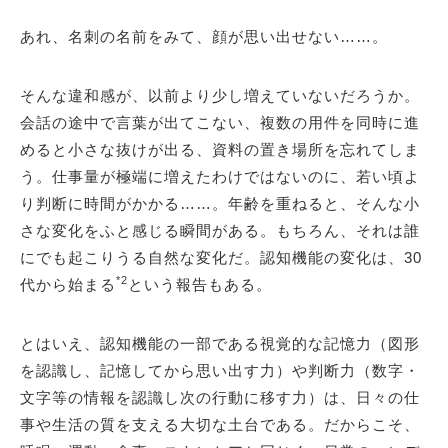
あれ、名刺の名前をみて、顔が思い出せない……。
そんな違和感が、以前より少し増えていないだろうか。
会話の途中で言葉が出てこない、複数の用件を同時に進
めると小さな抜けが出る、資料の置き場所を忘れてしま
う。仕事量が極端に増えたわけではないのに、若い頃よ
り判断に時間がかかる……。年齢を重ねると、そんな小
さな変化をふと感じる瞬間がある。もちろん、それは誰
にでも起こりうる自然な変化だ。認知機能の変化は、30
*2
代から始まる
という報告もある。
とはいえ、認知機能の一部である視覚的な記憶力（図形
を認識し、記憶してから思い出す力）や判断力（数字・
文字等の情報を認識し次の行動に移す力）は、日々の仕
事や生活の質を支える大切な土台である。だからこそ、