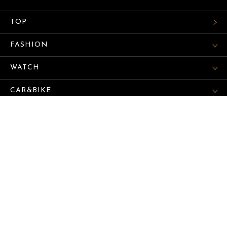
TOP
FASHION
WATCH
CAR&BIKE
LIFESTYLE
COLUMN
MAGAZINE
ABOUT SITE
サイトマップ