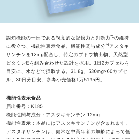
*1
認知機能の一部である視覚的な記憶力と判断力
の維持
*4
に役立つ、機能性表示食品。機能性関与成分
アスタキ
サンチンを12mg配合し、特定のブドウ抽出物、天然型
ビタミンEを組み合わせた設計を採用。1日2カプセルを
目安に、水などで摂取する。31.8g、530mg×60カプセ
ル、30日分目安。参考小売価格1万5135円。
機能性表示食品
届出番号：K185
機能性関与成分：アスタキサンチン 12mg
機能性表示：本品にはアスタキサンチンが含まれます。
アスタキサンチンは、健常な中高年者の加齢によって低