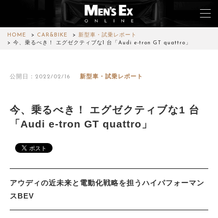
HOME
CAR&BIKE
新型車・試乗レポート
今、乗るべき！ エグゼクティブな1 台「Audi e-tron GT quattro」
TOP
公開日：2022/02/16
新型車・試乗レポート
FASHION
WATCH
今、乗るべき！ エグゼクティブな1 台
「Audi e-tron GT quattro」
CAR&BIKE
LIFESTYLE
COLUMN
アウディの近未来と電動化戦略を担うハイパフォーマン
MAGAZINE
スBEV
ABOUT SITE