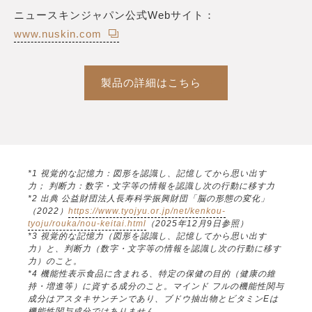
ニュースキンジャパン公式Webサイト：
www.nuskin.com
製品の詳細はこちら
*1 視覚的な記憶力：図形を認識し、記憶してから思い出す
力； 判断力：数字・文字等の情報を認識し次の行動に移す力
*2 出典 公益財団法人長寿科学振興財団「脳の形態の変化」
（2022）
https://www.tyojyu.or.jp/net/kenkou-
tyoju/rouka/nou-keitai.html
（2025年12月9日参照）
*3 視覚的な記憶力（図形を認識し、記憶してから思い出す
力）と、判断力（数字・文字等の情報を認識し次の行動に移す
力）のこと。
*4 機能性表示食品に含まれる、特定の保健の目的（健康の維
持・増進等）に資する成分のこと。マインド フルの機能性関与
成分はアスタキサンチンであり、ブドウ抽出物とビタミンEは
機能性関与成分ではありません。