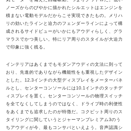
ノーズからのびやかに描かれたシルエットはエンジンを
積まない電動モデルだからこそ実現できたもの。メリハ
リの効いたラインと迫力のフェンダーラインによって構
成されるサイドビューがいかにもアウディらしく、グラ
マラスでかつ美しい。特にリア周りのスタイルが大迫力
で印象に強く残る。
インテリアはあくまでもモダンアウディの文法に則って
おり、先進的でありながら機能性をも重視したデザイン
とした。12.3インチの大型ディスプレイをメーターパネ
ルとし、センターコンソールには10.1インチのタッチデ
ィスプレイを置く。センターコンソールの物理スイッチ
を全てなくしてしまうのではなく、ドライブ時の利便性
をあくまでも追求したのが特徴だ。コクピット周りのス
タイリングに関していうとジャーマンプレミアム3のう
ちアウディが今、最もコンサバといえよう。音声認識シ