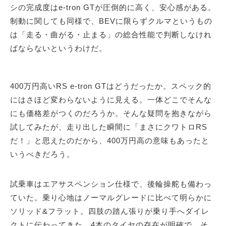
シの完成度はe-tron GTが圧倒的に高く、安心感がある。
制動に関しても同様で、BEVに限らずクルマというもの
は「走る・曲がる・止まる」の総合性能で判断しなけれ
ばならないというわけだ。
400万円高いRS e-tron GTはどうだったか。スペック的
にはさほど変わらないように見える。一体どこでそんな
にも価格差がつくのだろうか。そんな疑問を抱きながら
試してみたが、走り出した瞬間に「まさにクワトロRS
だ！」と思えたのだから、400万円高の意味もあったと
いうべきだろう。
試乗車はエアサスペンション仕様で、後輪操舵も備わっ
ていた。乗り心地はノーマルグレードに比べて明らかに
ソリッド&フラット。四肢の踏ん張りが乗り手へダイレ
クトに伝わってきた。4本のタイヤの存在が明確で、そ