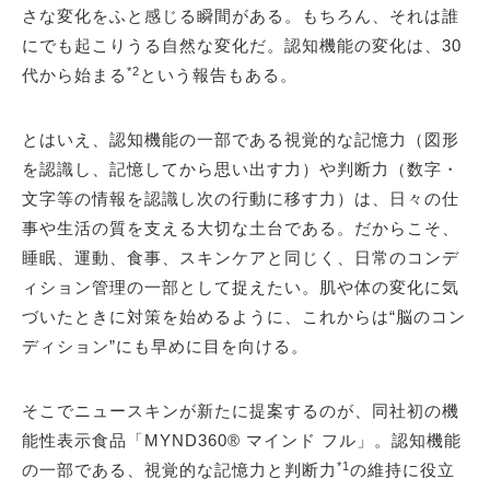
さな変化をふと感じる瞬間がある。もちろん、それは誰
にでも起こりうる自然な変化だ。認知機能の変化は、30
*2
代から始まる
という報告もある。
とはいえ、認知機能の一部である視覚的な記憶力（図形
を認識し、記憶してから思い出す力）や判断力（数字・
文字等の情報を認識し次の行動に移す力）は、日々の仕
事や生活の質を支える大切な土台である。だからこそ、
睡眠、運動、食事、スキンケアと同じく、日常のコンデ
ィション管理の一部として捉えたい。肌や体の変化に気
づいたときに対策を始めるように、これからは“脳のコン
ディション”にも早めに目を向ける。
そこでニュースキンが新たに提案するのが、同社初の機
能性表示食品「MYND360® マインド フル」。認知機能
*1
の一部である、視覚的な記憶力と判断力
の維持に役立