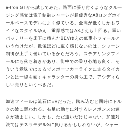
e-tron GTから試してみた。路面に張り付くようなクルー
ジング感覚は電子制御シャーシが超優秀なA8ロングホイ
ールベースモデルによく似ている。全高が低くしかもワ
イドなスタイルゆえ、重厚感ではA8さえも上回る。重い
バッテリーを床下に積んだBEVゆえの低重心フィールと
いうわけだが、数値ほどに重く感じないのは、シャーシ
制御が上手く働いているからだろう。ステアリングフィ
ールにも落ち着きがあり、街中での乗り心地も良く、そ
ういう意味ではまるでスポーツカーライクに走るタイカ
ンとは一線を画すキャラクターの持ち主で、アウディら
しい走りというべきだ。
加速フィールは流石にEVだった。踏み込むと同時にトル
クの波に襲われる。右足の動きに対するレスポンスの速
さが凄まじい。しかも、ただ速いだけじゃない。加速対
決ではテスラモデルSに負けるかもしれないが、シャー