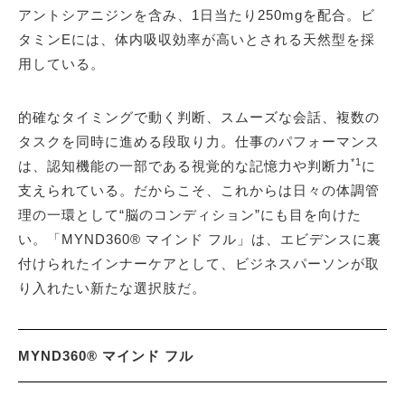
アントシアニジンを含み、1日当たり250mgを配合。ビ
タミンEには、体内吸収効率が高いとされる天然型を採
用している。
的確なタイミングで動く判断、スムーズな会話、複数の
タスクを同時に進める段取り力。仕事のパフォーマンス
*1
は、認知機能の一部である視覚的な記憶力や判断力
に
支えられている。だからこそ、これからは日々の体調管
理の一環として“脳のコンディション”にも目を向けた
い。「MYND360® マインド フル」は、エビデンスに裏
付けられたインナーケアとして、ビジネスパーソンが取
り入れたい新たな選択肢だ。
MYND360® マインド フル