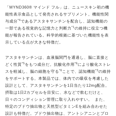
「MYND360® マインド フル」は、ニュースキン初の機
能性表示食品として発売されるサプリメント。機能性関
*4
与成分
であるアスタキサンチンを配合し、認知機能の
*1
一部である視覚的な記憶力と判断力
の維持に役立つ機
能が報告されている。科学的根拠に基づいた機能性を表
示している点が大きな特徴だ。
アスタキサンチンは、血液脳関門を通過し、脳に直接と
*5
*6
どく性質
をもつ成分だ。抗酸化作用
により酸化ストレ
*6
*3
スを軽減し、脳の細胞を守る
ことで、認知機能
の維持
をサポートする。本製品では、体内での吸収を考慮した
設計として、アスタキサンチンを1日当たり12mg配合。
摂取は1日2カプセルを目安に、水などで飲むだけと、
日々のコンディション管理に取り入れやすい。 また、
特定のブドウ抽出物と天然型ビタミンEを組み合わせた
設計も特徴だ。ブドウ抽出物は、アントシアニンとプロ