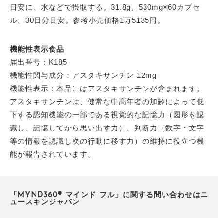
目安に、水などで摂取する。31.8g、530mg×60カプセ
ル、30日分目安。参考小売価格1万5135円。
機能性表示食品
届出番号：K185
機能性関与成分：アスタキサンチン 12mg
機能性表示：本品にはアスタキサンチンが含まれます。
アスタキサンチンは、健常な中高年者の加齢によって低
下する認知機能の一部である視覚的な記憶力（図形を認
識し、記憶してから思い出す力）、判断力（数字・文字
等の情報を認識し次の行動に移す力）の維持に役立つ機
能が報告されています。
「MYND360® マインド フル」に関する問い合わせはニ
ュースキンジャパン