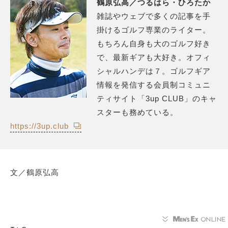
鶴原弘高／つるはら・ひろたか
雑誌やウェブで多くの記事を手
掛けるゴルフ専業のライター。
もちろん自身も大のゴルフ好き
で、最新ギアも大好き。オフィ
シャルハンデは７。ゴルフギア
情報を発信する会員制コミュニ
ティサイト「3up CLUB」のキャ
スターも務めている。
https://3up.club
文／鶴原弘高