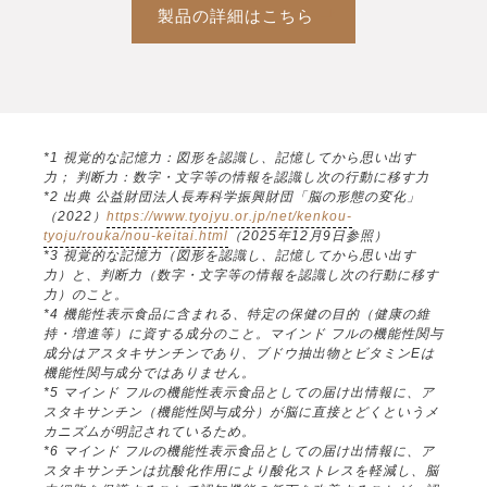
製品の詳細はこちら
*1 視覚的な記憶力：図形を認識し、記憶してから思い出す
力； 判断力：数字・文字等の情報を認識し次の行動に移す力
*2 出典 公益財団法人長寿科学振興財団「脳の形態の変化」
（2022）
https://www.tyojyu.or.jp/net/kenkou-
tyoju/rouka/nou-keitai.html
（2025年12月9日参照）
*3 視覚的な記憶力（図形を認識し、記憶してから思い出す
力）と、判断力（数字・文字等の情報を認識し次の行動に移す
力）のこと。
*4 機能性表示食品に含まれる、特定の保健の目的（健康の維
持・増進等）に資する成分のこと。マインド フルの機能性関与
成分はアスタキサンチンであり、ブドウ抽出物とビタミンEは
機能性関与成分ではありません。
*5 マインド フルの機能性表示食品としての届け出情報に、ア
スタキサンチン（機能性関与成分）が脳に直接とどくというメ
カニズムが明記されているため。
*6 マインド フルの機能性表示食品としての届け出情報に、ア
スタキサンチンは抗酸化作用により酸化ストレスを軽減し、脳