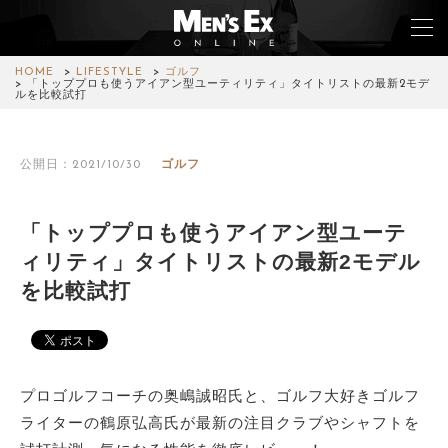
HOME
LIFESTYLE
ゴルフ
「トッププロも使うアイアン型ユーティリティ」タイトリストの最新2モデ
ルを比較試打
TOP
公開日：2021/10/30
ゴルフ
FASHION
WATCH
「トッププロも使うアイアン型ユーテ
ィリティ」タイトリストの最新2モデル
CAR&BIKE
を比較試打
LIFESTYLE
COLUMN
プロゴルフコーチの奥嶋誠昭氏と、ゴルフ大好きゴルフ
MAGAZINE
ライターの鶴原弘高氏が最新の注目クラブやシャフトを
ABOUT SITE