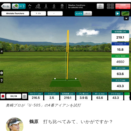
奥嶋プロが「U･505」の4番アイアンを試打
鶴原
打ち比べてみて、いかがですか？