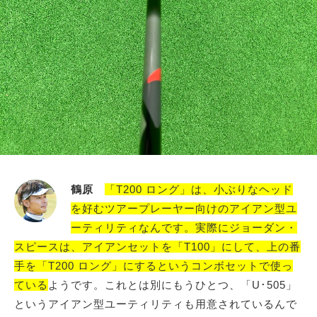
鶴原
「T200 ロング」は、小ぶりなヘッド
を好むツアープレーヤー向けのアイアン型ユ
ーティリティなんです。実際にジョーダン・
スピースは、アイアンセットを「T100」にして、上の番
手を「T200 ロング」にするというコンボセットで使っ
ている
ようです。これとは別にもうひとつ、「U･505」
というアイアン型ユーティリティも用意されているんで