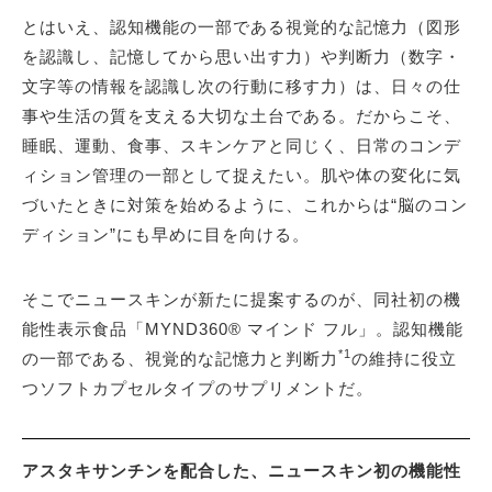
とはいえ、認知機能の一部である視覚的な記憶力（図形
を認識し、記憶してから思い出す力）や判断力（数字・
文字等の情報を認識し次の行動に移す力）は、日々の仕
事や生活の質を支える大切な土台である。だからこそ、
睡眠、運動、食事、スキンケアと同じく、日常のコンデ
ィション管理の一部として捉えたい。肌や体の変化に気
づいたときに対策を始めるように、これからは“脳のコン
ディション”にも早めに目を向ける。
そこでニュースキンが新たに提案するのが、同社初の機
能性表示食品「MYND360® マインド フル」。認知機能
*1
の一部である、視覚的な記憶力と判断力
の維持に役立
つソフトカプセルタイプのサプリメントだ。
アスタキサンチンを配合した、ニュースキン初の機能性