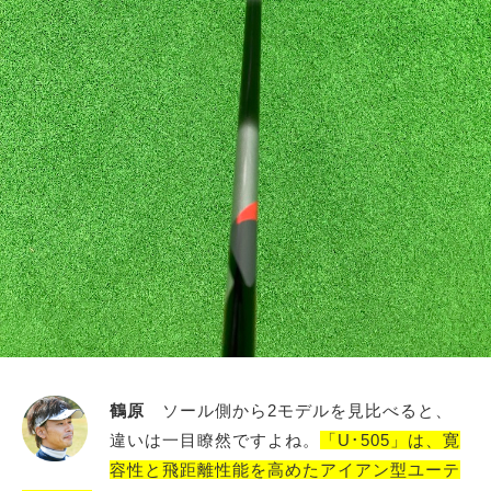
鶴原
ソール側から2モデルを見比べると、
違いは一目瞭然ですよね。
「U･505」は、寛
容性と飛距離性能を高めたアイアン型ユーテ