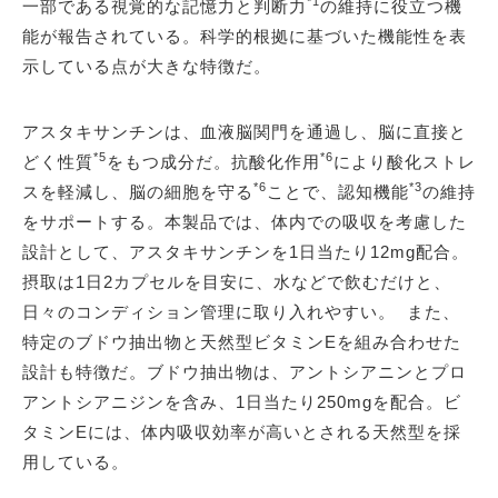
*1
一部である視覚的な記憶力と判断力
の維持に役立つ機
能が報告されている。科学的根拠に基づいた機能性を表
示している点が大きな特徴だ。
アスタキサンチンは、血液脳関門を通過し、脳に直接と
*5
*6
どく性質
をもつ成分だ。抗酸化作用
により酸化ストレ
*6
*3
スを軽減し、脳の細胞を守る
ことで、認知機能
の維持
をサポートする。本製品では、体内での吸収を考慮した
設計として、アスタキサンチンを1日当たり12mg配合。
摂取は1日2カプセルを目安に、水などで飲むだけと、
日々のコンディション管理に取り入れやすい。 また、
特定のブドウ抽出物と天然型ビタミンEを組み合わせた
設計も特徴だ。ブドウ抽出物は、アントシアニンとプロ
アントシアニジンを含み、1日当たり250mgを配合。ビ
タミンEには、体内吸収効率が高いとされる天然型を採
用している。