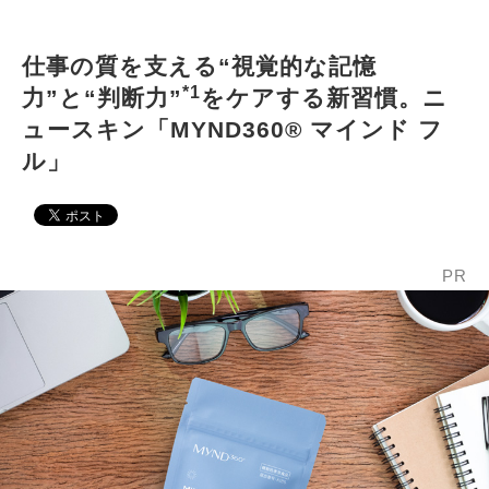
仕事の質を支える“視覚的な記憶
*1
力”と“判断力”
をケアする新習慣。ニ
ュースキン「MYND360® マインド フ
ル」
PR