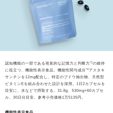
*1
認知機能の一部である視覚的な記憶力と判断力
の維持
*4
に役立つ、機能性表示食品。機能性関与成分
アスタキ
サンチンを12mg配合し、特定のブドウ抽出物、天然型
ビタミンEを組み合わせた設計を採用。1日2カプセルを
目安に、水などで摂取する。31.8g、530mg×60カプセ
ル、30日分目安。参考小売価格1万5135円。
機能性表示食品