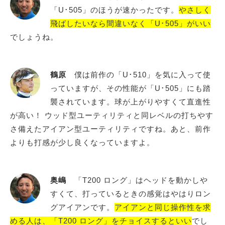
「U･505」のほうが速かったです。
やさしく
飛ばしたいなら間違いなく「U･505」がいい
でしょうね。
鶴原
僕は前作の「U･510」を気に入って使
っていますが、その性能が「U･505」にも踏
襲されています。球が上がりやすくて直進性
が高い！ ウッド型ユーティリティと同レベルの打ちやす
さ備えたアイアン型ユーティリティですね。あと、前作
よりも打感が少し良くなっていますよ。
奥嶋
「T200 ロング」はヘッドを動かしや
すくて、打っているときの感覚はやはりロン
グアイアンです。
アイアンと同じ操作性を求
める人は、「T200 ロング」をチョイスするといい
でし