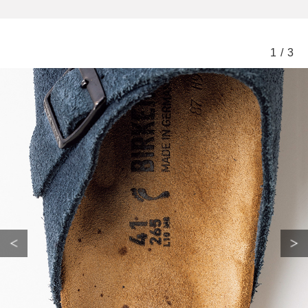
1
/
3