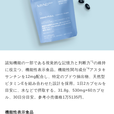
*1
認知機能の一部である視覚的な記憶力と判断力
の維持
*4
に役立つ、機能性表示食品。機能性関与成分
アスタキ
サンチンを12mg配合し、特定のブドウ抽出物、天然型
ビタミンEを組み合わせた設計を採用。1日2カプセルを
目安に、水などで摂取する。31.8g、530mg×60カプセ
ル、30日分目安。参考小売価格1万5135円。
機能性表示食品