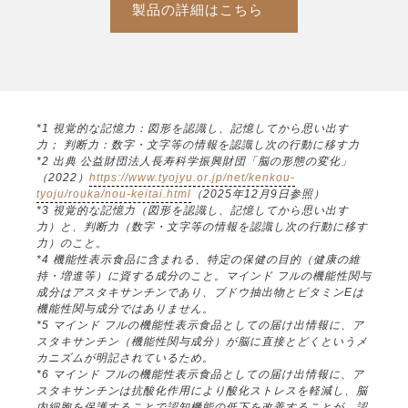
製品の詳細はこちら
*1 視覚的な記憶力：図形を認識し、記憶してから思い出す
力； 判断力：数字・文字等の情報を認識し次の行動に移す力
*2 出典 公益財団法人長寿科学振興財団「脳の形態の変化」
（2022）
https://www.tyojyu.or.jp/net/kenkou-
tyoju/rouka/nou-keitai.html
（2025年12月9日参照）
*3 視覚的な記憶力（図形を認識し、記憶してから思い出す
力）と、判断力（数字・文字等の情報を認識し次の行動に移す
力）のこと。
*4 機能性表示食品に含まれる、特定の保健の目的（健康の維
持・増進等）に資する成分のこと。マインド フルの機能性関与
成分はアスタキサンチンであり、ブドウ抽出物とビタミンEは
機能性関与成分ではありません。
*5 マインド フルの機能性表示食品としての届け出情報に、ア
スタキサンチン（機能性関与成分）が脳に直接とどくというメ
カニズムが明記されているため。
*6 マインド フルの機能性表示食品としての届け出情報に、ア
スタキサンチンは抗酸化作用により酸化ストレスを軽減し、脳
内細胞を保護することで認知機能の低下を改善することが、認