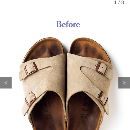
1
/
8