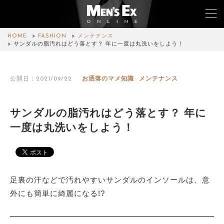
HOME
FASHION
メンテナンス
サンダルの脂汚れはどう落とす？ 年に一度は丸洗いをしよう！
TOP
公開日：2021/09/22
お洒落のマメ知識
メンテナンス
FASHION
WATCH
サンダルの脂汚れはどう落とす？ 年に
一度は丸洗いをしよう！
CAR&BIKE
LIFESTYLE
COLUMN
足裏の汗などで汚れやすいサンダルのインソールは、意
外にも簡単に綺麗になる!?
MAGAZINE
ABOUT SITE