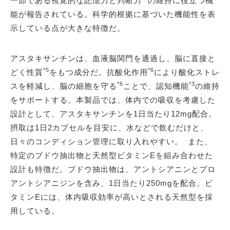
一部である視覚的な記憶力と判断力
の維持に役立つ機
能が報告されている。科学的根拠に基づいた機能性を表
示している点が大きな特徴だ。
アスタキサンチンは、血液脳関門を通過し、脳に直接と
*5
*6
どく性質
をもつ成分だ。抗酸化作用
により酸化ストレ
*6
*3
スを軽減し、脳の細胞を守る
ことで、認知機能
の維持
をサポートする。本製品では、体内での吸収を考慮した
設計として、アスタキサンチンを1日当たり12mg配合。
摂取は1日2カプセルを目安に、水などで飲むだけと、
日々のコンディション管理に取り入れやすい。 また、
特定のブドウ抽出物と天然型ビタミンEを組み合わせた
設計も特徴だ。ブドウ抽出物は、アントシアニンとプロ
アントシアニジンを含み、1日当たり250mgを配合。ビ
タミンEには、体内吸収効率が高いとされる天然型を採
用している。