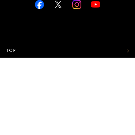
TOP
FASHION
WATCH
CAR&BIKE
LIFESTYLE
COLUMN
MAGAZINE