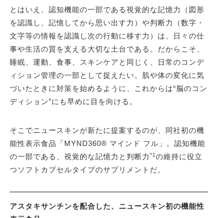
とはいえ、認知機能の一部である視覚的な記憶力（図形
を認識し、記憶してから思い出す力）や判断力（数字・
文字等の情報を認識し次の行動に移す力）は、日々の仕
事や生活の質を支える大切な土台である。だからこそ、
睡眠、運動、食事、スキンケアと同じく、日常のコンデ
ィション管理の一部として捉えたい。肌や体の変化に気
づいたときに対策を始めるように、これからは“脳のコン
ディション”にも早めに目を向ける。
そこでニュースキンが新たに提案するのが、同社初の機
能性表示食品「MYND360® マインド フル」。認知機能
*1
の一部である、視覚的な記憶力と判断力
の維持に役立
つソフトカプセルタイプのサプリメントだ。
アスタキサンチンを配合した、ニュースキン初の機能性