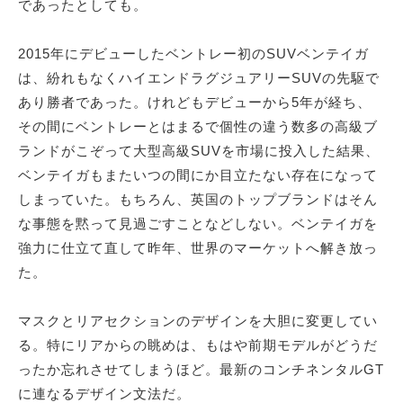
であったとしても。
2015年にデビューしたベントレー初のSUVベンテイガ
は、紛れもなくハイエンドラグジュアリーSUVの先駆で
あり勝者であった。けれどもデビューから5年が経ち、
その間にベントレーとはまるで個性の違う数多の高級ブ
ランドがこぞって大型高級SUVを市場に投入した結果、
ベンテイガもまたいつの間にか目立たない存在になって
しまっていた。もちろん、英国のトップブランドはそん
な事態を黙って見過ごすことなどしない。ベンテイガを
強力に仕立て直して昨年、世界のマーケットへ解き放っ
た。
マスクとリアセクションのデザインを大胆に変更してい
る。特にリアからの眺めは、もはや前期モデルがどうだ
ったか忘れさせてしまうほど。最新のコンチネンタルGT
に連なるデザイン文法だ。