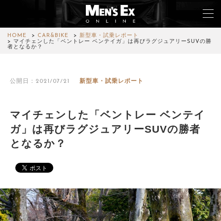
HOME
CAR&BIKE
新型車・試乗レポート
マイチェンした「ベントレー ベンテイガ」は再びラグジュアリーSUVの勝
者となるか？
TOP
公開日：2021/07/21
新型車・試乗レポート
FASHION
WATCH
マイチェンした「ベントレー ベンテイ
ガ」は再びラグジュアリーSUVの勝者
CAR&BIKE
となるか？
LIFESTYLE
COLUMN
MAGAZINE
ABOUT SITE