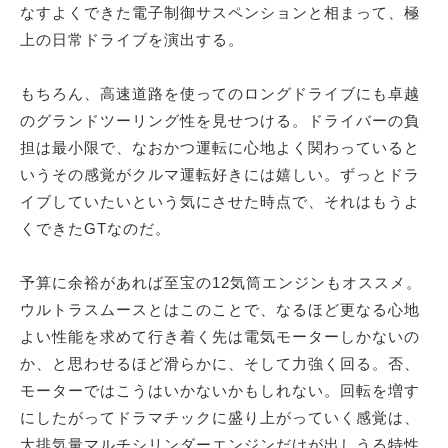
なすよくできた電子制御サスペンションと相まって、極
上の日常ドライブを演出する。
もちろん、高速道路を使ってのロングドライブにも卓越
のグランドツーリング性を見せつける。ドライバーの負
担は最小限で、なおかつ運転に心地よく関わっていると
いうその感覚がクルマ運転好きには嬉しい。ずっとドラ
イブしていたいという気にさせた時点で、それはもうよ
くできたGTなのだ。
予算に余裕があれば至宝の12気筒エンジンもオススメ。
ウルトラスムースとはこのことで、なるほど更なる心地
よい性能を求めて行き着く先は電気モーターしかないの
か、と思わせるほど滑らかに、そして力強く回る。否、
モーターではこうはいかないかもしれない。回転を増す
にしたがってドラマチックに盛り上がっていく感覚は、
大排気量マルチシリンダーエンジンだけが出しうる特性