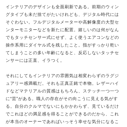
インテリアのデザインも全面刷新である。前期のウィン
グタイプも未だ捨てがたいけれども、デジタル時代には
そぐわない。フルデジタルメーターや高解像度の大型セ
ンターモニターなどを新たに配置。嬉しいのは何がなん
でもタッチセンサー式にせず、よく使うエアコンなどの
操作系用にダイヤル式を残したこと。指がすっかり乾い
てしまうことの多い年齢になると、反応しないタッチセ
ンサーには正直、イラつく。
それにしてもインテリアの雰囲気は相変わらずのラグジ
ュアリー感満載だ。それも正真正銘で本物。レザーハイ
ドなどマテリアルの質感はもちろん、ステッチ一つ一つ
に“芸”がある。職人の存在がその向こうに見える気がす
る。自分のクルマでないにもかかわらず、見ているだけ
でこれほどの満足感を得ることができるのだから、これ
が本当のオーナーであればいっそう幸せな気分になるこ