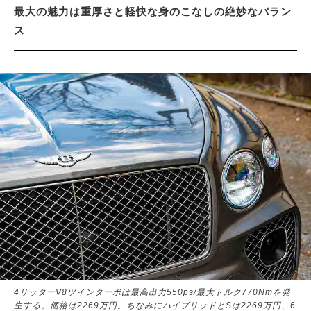
最大の魅力は重厚さと軽快な身のこなしの絶妙なバラン
ス
4リッターV8ツインターボは最高出力550ps/最大トルク770Nmを発
生する。価格は2269万円。ちなみにハイブリッドとSは2269万円、6