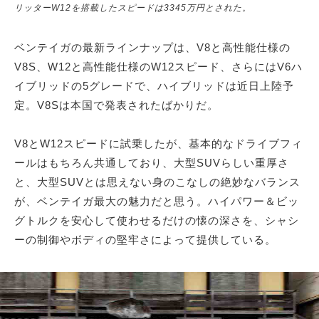
リッターW12を搭載したスピードは3345万円とされた。
ベンテイガの最新ラインナップは、V8と高性能仕様の
V8S、W12と高性能仕様のW12スピード、さらにはV6ハ
イブリッドの5グレードで、ハイブリッドは近日上陸予
定。V8Sは本国で発表されたばかりだ。
V8とW12スピードに試乗したが、基本的なドライブフィ
ールはもちろん共通しており、大型SUVらしい重厚さ
と、大型SUVとは思えない身のこなしの絶妙なバランス
が、ベンテイガ最大の魅力だと思う。ハイパワー＆ビッ
グトルクを安心して使わせるだけの懐の深さを、シャシ
ーの制御やボディの堅牢さによって提供している。