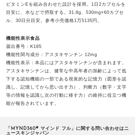
ビタミンEを組み合わせた設計を採用。1日2カプセルを
目安に、水などで摂取する。31.8g、530mg×60カプセ
ル、30日分目安。参考小売価格1万5135円。
機能性表示食品
届出番号：K185
機能性関与成分：アスタキサンチン 12mg
機能性表示：本品にはアスタキサンチンが含まれます。
アスタキサンチンは、健常な中高年者の加齢によって低
下する認知機能の一部である視覚的な記憶力（図形を認
識し、記憶してから思い出す力）、判断力（数字・文字
等の情報を認識し次の行動に移す力）の維持に役立つ機
能が報告されています。
「MYND360® マインド フル」に関する問い合わせはニ
ュースキンジャパン