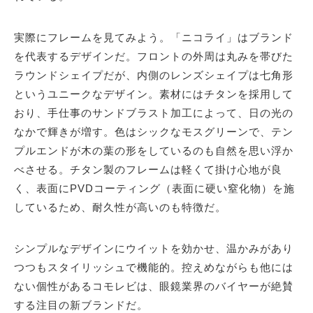
実際にフレームを見てみよう。「ニコライ」はブランド
を代表するデザインだ。フロントの外周は丸みを帯びた
ラウンドシェイプだが、内側のレンズシェイプは七角形
というユニークなデザイン。素材にはチタンを採用して
おり、手仕事のサンドブラスト加工によって、日の光の
なかで輝きが増す。色はシックなモスグリーンで、テン
プルエンドが木の葉の形をしているのも自然を思い浮か
べさせる。チタン製のフレームは軽くて掛け心地が良
く、表面にPVDコーティング（表面に硬い窒化物）を施
しているため、耐久性が高いのも特徴だ。
シンプルなデザインにウイットを効かせ、温かみがあり
つつもスタイリッシュで機能的。控えめながらも他には
ない個性があるコモレビは、眼鏡業界のバイヤーが絶賛
する注目の新ブランドだ。