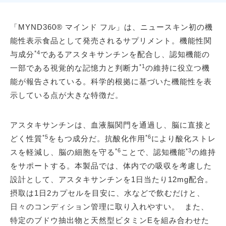
「MYND360® マインド フル」は、ニュースキン初の機
能性表示食品として発売されるサプリメント。機能性関
*4
与成分
であるアスタキサンチンを配合し、認知機能の
*1
一部である視覚的な記憶力と判断力
の維持に役立つ機
能が報告されている。科学的根拠に基づいた機能性を表
示している点が大きな特徴だ。
アスタキサンチンは、血液脳関門を通過し、脳に直接と
*5
*6
どく性質
をもつ成分だ。抗酸化作用
により酸化ストレ
*6
*3
スを軽減し、脳の細胞を守る
ことで、認知機能
の維持
をサポートする。本製品では、体内での吸収を考慮した
設計として、アスタキサンチンを1日当たり12mg配合。
摂取は1日2カプセルを目安に、水などで飲むだけと、
日々のコンディション管理に取り入れやすい。 また、
特定のブドウ抽出物と天然型ビタミンEを組み合わせた