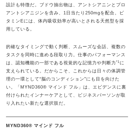
設計も特徴だ。ブドウ抽出物は、アントシアニンとプロ
アントシアニジンを含み、1日当たり250mgを配合。ビ
タミンEには、体内吸収効率が高いとされる天然型を採
用している。
的確なタイミングで動く判断、スムーズな会話、複数の
タスクを同時に進める段取り力。仕事のパフォーマンス
*1
は、認知機能の一部である視覚的な記憶力や判断力
に
支えられている。だからこそ、これからは日々の体調管
理の一環として“脳のコンディション”にも目を向けた
い。「MYND360® マインド フル」は、エビデンスに裏
付けられたインナーケアとして、ビジネスパーソンが取
り入れたい新たな選択肢だ。
MYND360® マインド フル