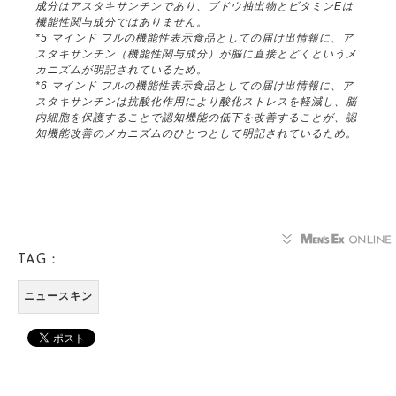
成分はアスタキサンチンであり、ブドウ抽出物とビタミンEは
機能性関与成分ではありません。
*5 マインド フルの機能性表示食品としての届け出情報に、ア
スタキサンチン（機能性関与成分）が脳に直接とどくというメ
カニズムが明記されているため。
*6 マインド フルの機能性表示食品としての届け出情報に、ア
スタキサンチンは抗酸化作用により酸化ストレスを軽減し、脳
内細胞を保護することで認知機能の低下を改善することが、認
知機能改善のメカニズムのひとつとして明記されているため。
TAG：
ニュースキン