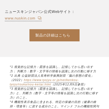
ニュースキンジャパン公式Webサイト：
www.nuskin.com
製品の詳細はこちら
*1 視覚的な記憶力：図形を認識し、記憶してから思い出す
力； 判断力：数字・文字等の情報を認識し次の行動に移す力
*2 出典 公益財団法人長寿科学振興財団「脳の形態の変化」
（2022）
https://www.tyojyu.or.jp/net/kenkou-
tyoju/rouka/nou-keitai.html
（2025年12月9日参照）
*3 視覚的な記憶力（図形を認識し、記憶してから思い出す
力）と、判断力（数字・文字等の情報を認識し次の行動に移す
力）のこと。
*4 機能性表示食品に含まれる、特定の保健の目的（健康の維
持・増進等）に資する成分のこと。マインド フルの機能性関与