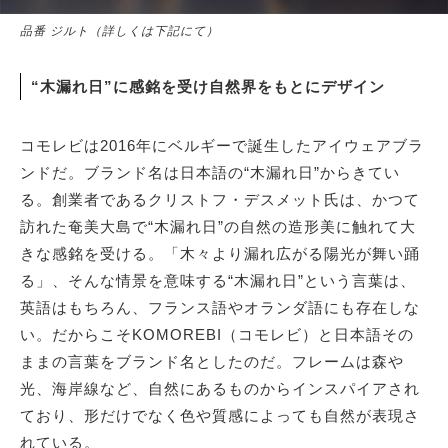
品番 ジルト（詳しくは下記にて）
“木漏れ日”に感銘を受け自然界をもとにデザイン
コモレビは2016年にベルギーで誕生したアイウェアブラ
ンドだ。ブランド名は日本語の“木漏れ日”からきてい
る。創業者であるクリストフ・デスメット氏は、かつて
訪れた奄美大島で“木漏れ日”の自然の造形美に触れて大
きな感銘を受ける。「木々より漏れ広がる陽光が舞い踊
る」、そんな情景を意味する“木漏れ日”という言葉は、
英語はもちろん、フランス語やオランダ語にも存在しな
い。だからこそKOMOREBI（コモレビ）と日本語その
ままの言葉をブランド名としたのだ。フレームは森や
光、海岸線など、自然にあるものからインスパイアされ
ており、形だけでなく色や質感によっても自然が表現さ
れている。