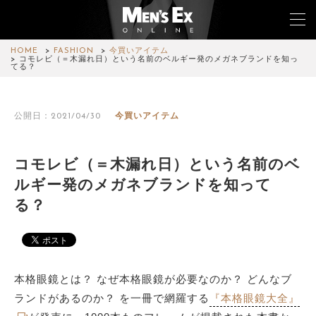
HOME
FASHION
今買いアイテム
コモレビ（＝木漏れ日）という名前のベルギー発のメガネブランドを知っ
てる？
TOP
公開日：2021/04/30
今買いアイテム
FASHION
WATCH
コモレビ（＝木漏れ日）という名前のベ
ルギー発のメガネブランドを知って
CAR&BIKE
る？
LIFESTYLE
COLUMN
本格眼鏡とは？ なぜ本格眼鏡が必要なのか？ どんなブ
MAGAZINE
ランドがあるのか？ を一冊で網羅する
『本格眼鏡大全』
ABOUT SITE