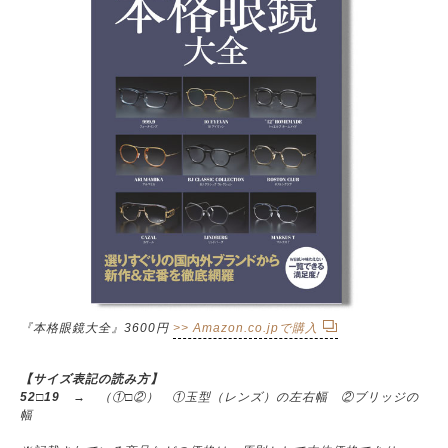
『本格眼鏡大全』3600円
>> Amazon.co.jpで購入
【サイズ表記の読み方】
52□19
→ （①□②） ①玉型（レンズ）の左右幅 ②ブリッジの
幅