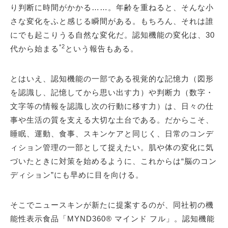
り判断に時間がかかる……。年齢を重ねると、そんな小
さな変化をふと感じる瞬間がある。もちろん、それは誰
にでも起こりうる自然な変化だ。認知機能の変化は、30
*2
代から始まる
という報告もある。
とはいえ、認知機能の一部である視覚的な記憶力（図形
を認識し、記憶してから思い出す力）や判断力（数字・
文字等の情報を認識し次の行動に移す力）は、日々の仕
事や生活の質を支える大切な土台である。だからこそ、
睡眠、運動、食事、スキンケアと同じく、日常のコンデ
ィション管理の一部として捉えたい。肌や体の変化に気
づいたときに対策を始めるように、これからは“脳のコン
ディション”にも早めに目を向ける。
そこでニュースキンが新たに提案するのが、同社初の機
能性表示食品「MYND360® マインド フル」。認知機能