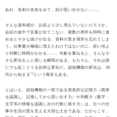
あれ、名刺の名前をみて、顔が思い出せない……。
そんな違和感が、以前より少し増えていないだろうか。
会話の途中で言葉が出てこない、複数の用件を同時に進
めると小さな抜けが出る、資料の置き場所を忘れてしま
う。仕事量が極端に増えたわけではないのに、若い頃よ
り判断に時間がかかる……。年齢を重ねると、そんな小
さな変化をふと感じる瞬間がある。もちろん、それは誰
にでも起こりうる自然な変化だ。認知機能の変化は、30
*2
代から始まる
という報告もある。
とはいえ、認知機能の一部である視覚的な記憶力（図形
を認識し、記憶してから思い出す力）や判断力（数字・
文字等の情報を認識し次の行動に移す力）は、日々の仕
事や生活の質を支える大切な土台である。だからこそ、