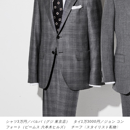
シャツ3万円／バルバ（グジ 東京店） タイ1万3000円／ジョン コン
フォート（ビームス 六本木ヒルズ） チーフ〈スタイリスト私物〉