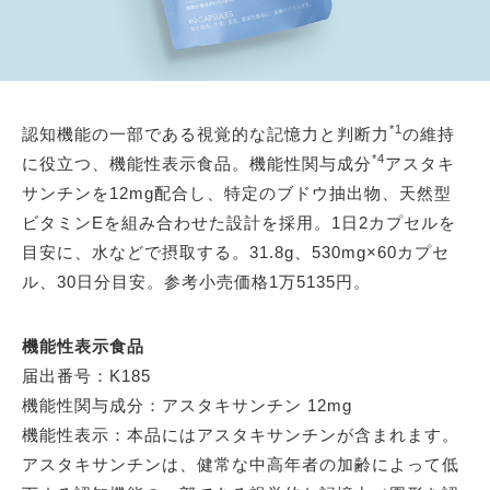
*1
認知機能の一部である視覚的な記憶力と判断力
の維持
*4
に役立つ、機能性表示食品。機能性関与成分
アスタキ
サンチンを12mg配合し、特定のブドウ抽出物、天然型
ビタミンEを組み合わせた設計を採用。1日2カプセルを
目安に、水などで摂取する。31.8g、530mg×60カプセ
ル、30日分目安。参考小売価格1万5135円。
機能性表示食品
届出番号：K185
機能性関与成分：アスタキサンチン 12mg
機能性表示：本品にはアスタキサンチンが含まれます。
アスタキサンチンは、健常な中高年者の加齢によって低