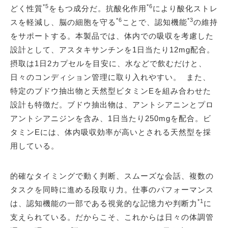
*5
*6
どく性質
をもつ成分だ。抗酸化作用
により酸化ストレ
*6
*3
スを軽減し、脳の細胞を守る
ことで、認知機能
の維持
をサポートする。本製品では、体内での吸収を考慮した
設計として、アスタキサンチンを1日当たり12mg配合。
摂取は1日2カプセルを目安に、水などで飲むだけと、
日々のコンディション管理に取り入れやすい。 また、
特定のブドウ抽出物と天然型ビタミンEを組み合わせた
設計も特徴だ。ブドウ抽出物は、アントシアニンとプロ
アントシアニジンを含み、1日当たり250mgを配合。ビ
タミンEには、体内吸収効率が高いとされる天然型を採
用している。
的確なタイミングで動く判断、スムーズな会話、複数の
タスクを同時に進める段取り力。仕事のパフォーマンス
*1
は、認知機能の一部である視覚的な記憶力や判断力
に
支えられている。だからこそ、これからは日々の体調管