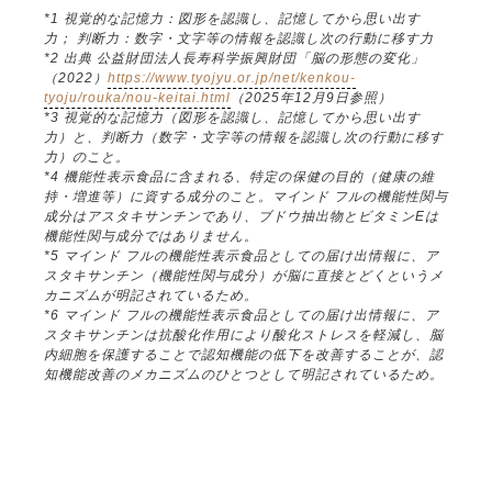
*1 視覚的な記憶力：図形を認識し、記憶してから思い出す
力； 判断力：数字・文字等の情報を認識し次の行動に移す力
*2 出典 公益財団法人長寿科学振興財団「脳の形態の変化」
（2022）
https://www.tyojyu.or.jp/net/kenkou-
tyoju/rouka/nou-keitai.html
（2025年12月9日参照）
*3 視覚的な記憶力（図形を認識し、記憶してから思い出す
力）と、判断力（数字・文字等の情報を認識し次の行動に移す
力）のこと。
*4 機能性表示食品に含まれる、特定の保健の目的（健康の維
持・増進等）に資する成分のこと。マインド フルの機能性関与
成分はアスタキサンチンであり、ブドウ抽出物とビタミンEは
機能性関与成分ではありません。
*5 マインド フルの機能性表示食品としての届け出情報に、ア
スタキサンチン（機能性関与成分）が脳に直接とどくというメ
カニズムが明記されているため。
*6 マインド フルの機能性表示食品としての届け出情報に、ア
スタキサンチンは抗酸化作用により酸化ストレスを軽減し、脳
内細胞を保護することで認知機能の低下を改善することが、認
知機能改善のメカニズムのひとつとして明記されているため。