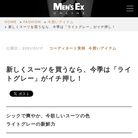
HOME
FASHION
今買いアイテム
新しくスーツを買うなら、今季は「ライトグレー」がイチ押し！
TOP
公開日：2021/03/17
コーディネート実例
今買いアイテム
FASHION
WATCH
新しくスーツを買うなら、今季は「ライ
トグレー」がイチ押し！
CAR&BIKE
LIFESTYLE
COLUMN
シックで爽やか、今欲しいスーツの色
MAGAZINE
ライトグレーの新鮮力
ABOUT SITE