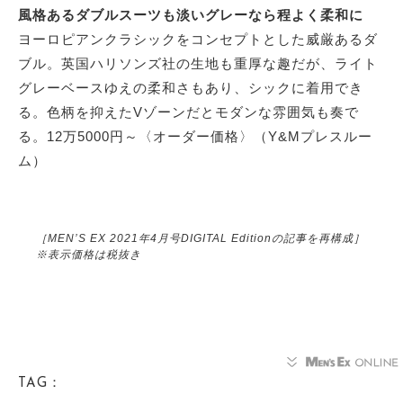
風格あるダブルスーツも淡いグレーなら程よく柔和に
ヨーロピアンクラシックをコンセプトとした威厳あるダ
ブル。英国ハリソンズ社の生地も重厚な趣だが、ライト
グレーベースゆえの柔和さもあり、シックに着用でき
る。色柄を抑えたVゾーンだとモダンな雰囲気も奏で
る。12万5000円～〈オーダー価格〉（Y&Mプレスルー
ム）
［MEN’S EX 2021年4月号DIGITAL Editionの記事を再構成］
※表示価格は税抜き
TAG：