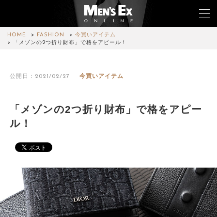
HOME
FASHION
今買いアイテム
「メゾンの2つ折り財布」で格をアピール！
TOP
公開日：2021/02/27
今買いアイテム
FASHION
WATCH
「メゾンの2つ折り財布」で格をアピー
ル！
CAR&BIKE
LIFESTYLE
COLUMN
MAGAZINE
ABOUT SITE