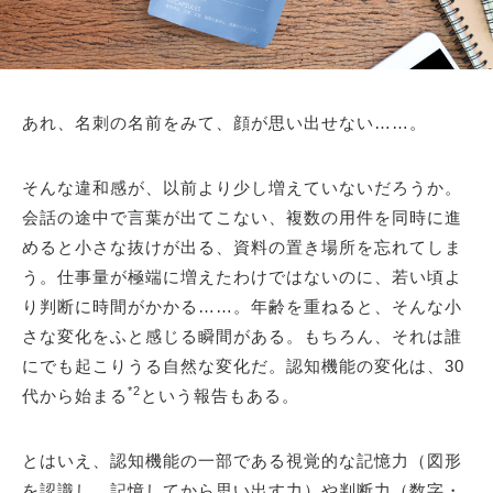
あれ、名刺の名前をみて、顔が思い出せない……。
そんな違和感が、以前より少し増えていないだろうか。
会話の途中で言葉が出てこない、複数の用件を同時に進
めると小さな抜けが出る、資料の置き場所を忘れてしま
う。仕事量が極端に増えたわけではないのに、若い頃よ
り判断に時間がかかる……。年齢を重ねると、そんな小
さな変化をふと感じる瞬間がある。もちろん、それは誰
にでも起こりうる自然な変化だ。認知機能の変化は、30
*2
代から始まる
という報告もある。
とはいえ、認知機能の一部である視覚的な記憶力（図形
を認識し、記憶してから思い出す力）や判断力（数字・