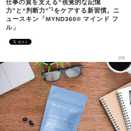
仕事の質を支える“視覚的な記憶
*1
力”と“判断力”
をケアする新習慣。ニ
ュースキン「MYND360® マインド フ
ル」
PR