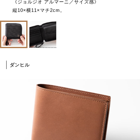
《ジョルジオ アルマーニ／サイズ感》
縦10×横11×マチ2cm。
ダンヒル