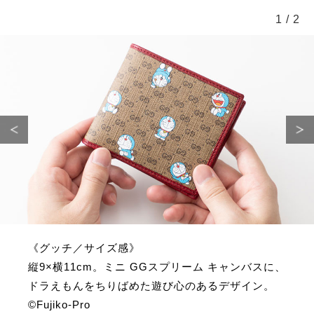
1
/
2
《グッチ／サイズ感》
縦9×横11cm。ミニ GGスプリーム キャンバスに、
ドラえもんをちりばめた遊び心のあるデザイン。
©Fujiko-Pro