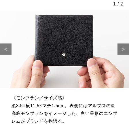
1
/
2
《モンブラン／サイズ感》
縦8.5×横11.5×マチ1.5cm。表側にはアルプスの最
高峰モンブランをイメージした、白い星形のエンブ
レムがブランドを物語る。