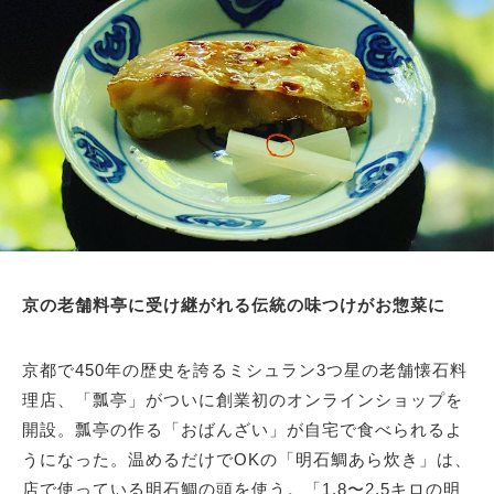
京の老舗料亭に受け継がれる伝統の味つけがお惣菜に
京都で450年の歴史を誇るミシュラン3つ星の老舗懐石料
理店、「瓢亭」がついに創業初のオンラインショップを
開設。瓢亭の作る「おばんざい」が自宅で食べられるよ
うになった。温めるだけでOKの「明石鯛あら炊き」は、
店で使っている明石鯛の頭を使う。「1.8〜2.5キロの明