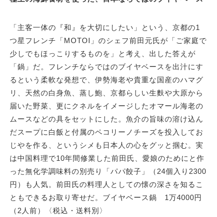
「主客一体の『和』を大切にしたい」という、京都の1
つ星フレンチ「MOTOI」のシェフ前田元氏が「ご家庭で
少しでもほっこりするものを」と考え、出した答えが
「鍋」だ。フレンチならではのブイヤベースを出汁にす
るという柔軟な発想で、伊勢海老や貴重な国産のハマグ
リ、天然の白身魚、蒸し鮑、京都らしい生麩や大原から
届いた野菜、更にクネルをイメージしたオマール海老の
ムースなどの具をセットにした。魚介の旨味の溶け込ん
だスープに白飯と付属のペコリーノチーズを投入してお
じやを作る、というシメも日本人の心をグッと掴む。実
は中国料理で10年間修業した前田氏、愛娘のためにと作
った無化学調味料の別売り「パパ餃子」（24個入り2300
円）も人気。前田氏の料理人としての懐の深さを知るこ
ともできるお取り寄せだ。ブイヤベース鍋 1万4000円
（2人前）〈税込・送料別〉