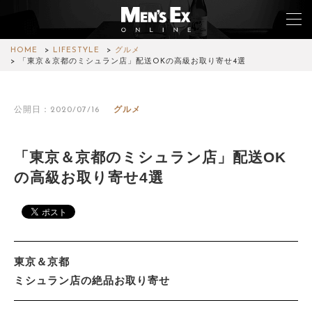
HOME
LIFESTYLE
グルメ
「東京＆京都のミシュラン店」配送OKの高級お取り寄せ4選
TOP
公開日：2020/07/16
グルメ
FASHION
WATCH
「東京＆京都のミシュラン店」配送OK
の高級お取り寄せ4選
CAR&BIKE
LIFESTYLE
COLUMN
東京＆京都
MAGAZINE
ミシュラン店の絶品お取り寄せ
ABOUT SITE