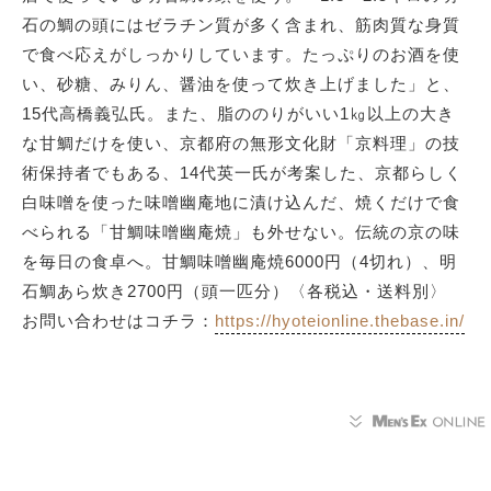
石の鯛の頭にはゼラチン質が多く含まれ、筋肉質な身質
で食べ応えがしっかりしています。たっぷりのお酒を使
い、砂糖、みりん、醤油を使って炊き上げました」と、
15代高橋義弘氏。また、脂ののりがいい1㎏以上の大き
な甘鯛だけを使い、京都府の無形文化財「京料理」の技
術保持者でもある、14代英一氏が考案した、京都らしく
白味噌を使った味噌幽庵地に漬け込んだ、焼くだけで食
べられる「甘鯛味噌幽庵焼」も外せない。伝統の京の味
を毎日の食卓へ。甘鯛味噌幽庵焼6000円（4切れ）、明
石鯛あら炊き2700円（頭一匹分）〈各税込・送料別〉
お問い合わせはコチラ：
https://hyoteionline.thebase.in/