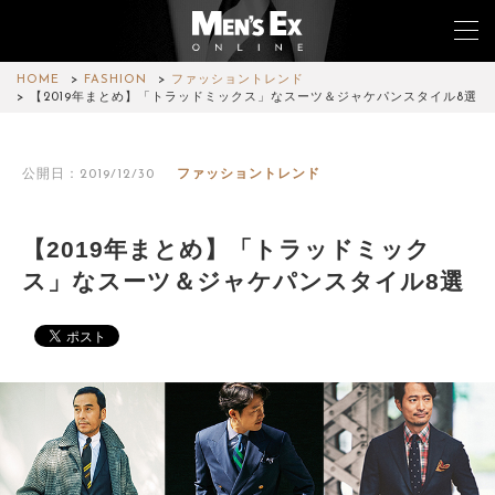
HOME
FASHION
ファッショントレンド
【2019年まとめ】「トラッドミックス」なスーツ＆ジャケパンスタイル8選
TOP
公開日：2019/12/30
ファッショントレンド
FASHION
WATCH
【2019年まとめ】「トラッドミック
ス」なスーツ＆ジャケパンスタイル8選
CAR&BIKE
LIFESTYLE
COLUMN
MAGAZINE
ABOUT SITE