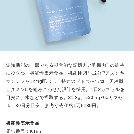
*1
認知機能の一部である視覚的な記憶力と判断力
の維持
*4
に役立つ、機能性表示食品。機能性関与成分
アスタキ
サンチンを12mg配合し、特定のブドウ抽出物、天然型
ビタミンEを組み合わせた設計を採用。1日2カプセルを
目安に、水などで摂取する。31.8g、530mg×60カプセ
ル、30日分目安。参考小売価格1万5135円。
機能性表示食品
届出番号：K185