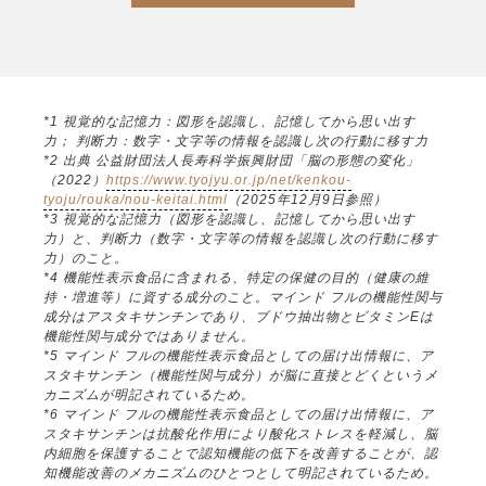
*1 視覚的な記憶力：図形を認識し、記憶してから思い出す
力； 判断力：数字・文字等の情報を認識し次の行動に移す力
*2 出典 公益財団法人長寿科学振興財団「脳の形態の変化」
（2022）
https://www.tyojyu.or.jp/net/kenkou-
tyoju/rouka/nou-keitai.html
（2025年12月9日参照）
*3 視覚的な記憶力（図形を認識し、記憶してから思い出す
力）と、判断力（数字・文字等の情報を認識し次の行動に移す
力）のこと。
*4 機能性表示食品に含まれる、特定の保健の目的（健康の維
持・増進等）に資する成分のこと。マインド フルの機能性関与
成分はアスタキサンチンであり、ブドウ抽出物とビタミンEは
機能性関与成分ではありません。
*5 マインド フルの機能性表示食品としての届け出情報に、ア
スタキサンチン（機能性関与成分）が脳に直接とどくというメ
カニズムが明記されているため。
*6 マインド フルの機能性表示食品としての届け出情報に、ア
スタキサンチンは抗酸化作用により酸化ストレスを軽減し、脳
内細胞を保護することで認知機能の低下を改善することが、認
知機能改善のメカニズムのひとつとして明記されているため。