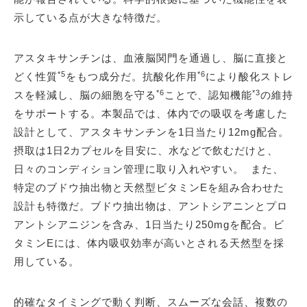
示している点が大きな特徴だ。
アスタキサンチンは、血液脳関門を通過し、脳に直接と
*5
*6
どく性質
をもつ成分だ。抗酸化作用
により酸化ストレ
*6
*3
スを軽減し、脳の細胞を守る
ことで、認知機能
の維持
をサポートする。本製品では、体内での吸収を考慮した
設計として、アスタキサンチンを1日当たり12mg配合。
摂取は1日2カプセルを目安に、水などで飲むだけと、
日々のコンディション管理に取り入れやすい。 また、
特定のブドウ抽出物と天然型ビタミンEを組み合わせた
設計も特徴だ。ブドウ抽出物は、アントシアニンとプロ
アントシアニジンを含み、1日当たり250mgを配合。ビ
タミンEには、体内吸収効率が高いとされる天然型を採
用している。
的確なタイミングで動く判断、スムーズな会話、複数の